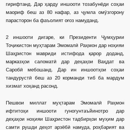
гирифтанд. Дар ҳарду иншооти тозабунёди соҳаи
маориф беш аз 80 нафар, аз ҷумла омӯзгорону
парасторон ба фаъолият оғоз намуданд.
2 иншооти дигаре, ки Президенти Ҷумҳурии
Тоҷикистон муҳтарам Эмомалӣ Раҳмон дар ноҳияи
Шаҳристон мавриди истифода қарор доданд,
марказҳои саломатӣ дар деҳаҳои Ваҳдат ва
Саробӣ мебошанд. Дар ин иншоотҳои соҳаи
тандурустӣ беш аз 20 корманди тиб ба мардум
хизмат хоҳанд расонд.
Пешвои миллат муҳтарам Эмомалӣ Раҳмон
ифтитоҳи иншооти гуногунтаъйинотро дар
деҳаҳои ноҳияи Шаҳристон тадбирҳои муҳим дар
самти рушди деҳот арзёбӣ намуда, роҳбарият ва