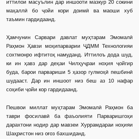
иттилои масуълин дар иншооти мазкур 20 сокини
маҳаллӣ бо ҷойи кори доимӣ ва маоши хуб
таъмин гардидаанд.
Ҳамчунин Сарвари давлат муҳтарам Эмомалӣ
Раҳмон Ҳавзи моҳипарварии ҶДММ Технологияи
сохтмонро ифтитоҳ намуданд. Иттилоъ дода шуд,
ки ин ҳавз дар деҳаи Чилҳуҷраи ноҳия ҷойгир
буда, барои парвариши 5 ҳазор гулмоҳӣ пешбинӣ
шудааст. Дар ин иншоот низ беш аз 10 нафар
соҳиби ҷойи кор гардидаанд.
Пешвои миллат муҳтарам Эмомалӣ Раҳмон ба
таври фосилавӣ ба фаъолияти Парваришгоҳи
дарахтони нодир дар мавзеи Хуррамдараи ноҳияи
Шаҳристон низ оғоз бахшиданд.