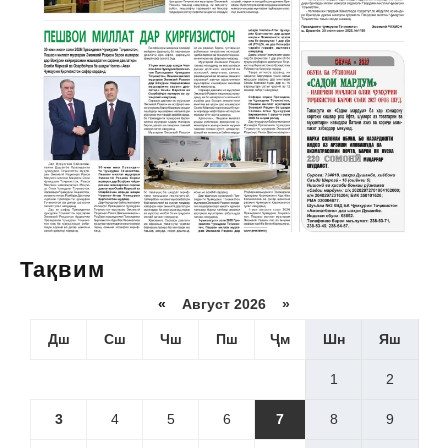
Тақвим
«
Август 2026 »
Дш
Сш
Чш
Пш
Ҷм
Шн
Яш
1
2
3
4
5
6
7
8
9