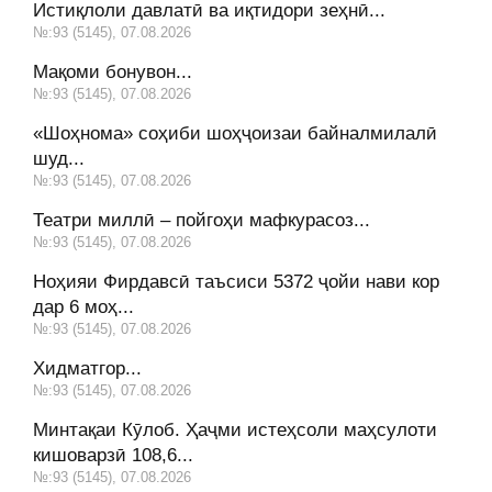
Истиқлоли давлатӣ ва иқтидори зеҳнӣ...
№:93 (5145), 07.08.2026
Мақоми бонувон...
№:93 (5145), 07.08.2026
«Шоҳнома» соҳиби шоҳҷоизаи байналмилалӣ
шуд...
№:93 (5145), 07.08.2026
Театри миллӣ – пойгоҳи мафкурасоз...
№:93 (5145), 07.08.2026
Ноҳияи Фирдавсӣ таъсиси 5372 ҷойи нави кор
дар 6 моҳ...
№:93 (5145), 07.08.2026
Хидматгор...
№:93 (5145), 07.08.2026
Минтақаи Кӯлоб. Ҳаҷми истеҳсоли маҳсулоти
кишоварзӣ 108,6...
№:93 (5145), 07.08.2026