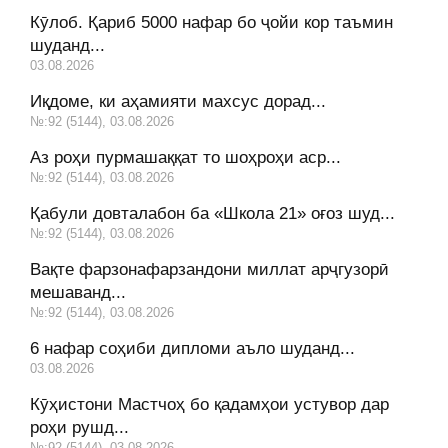
Кӯлоб. Қариб 5000 нафар бо ҷойи кор таъмин
шуданд...
03.08.2026
Иқдоме, ки аҳамияти махсус дорад...
№:92 (5144), 03.08.2026
Аз роҳи пурмашаққат то шоҳроҳи аср...
№:92 (5144), 03.08.2026
Қабули довталабон ба «Школа 21» оғоз шуд...
№:92 (5144), 03.08.2026
Вақте фарзонафарзандони миллат арҷгузорӣ
мешаванд...
№:92 (5144), 03.08.2026
6 нафар соҳиби дипломи аъло шуданд...
03.08.2026
Кӯҳистони Мастчоҳ бо қадамҳои устувор дар
роҳи рушд...
№:92 (5144), 03.08.2026