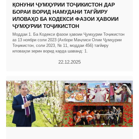
ҚОНУНИ ҶУМҲУРИИ ТОҶИКИСТОН ДАР
БОРАИ ВОРИД НАМУДАНИ ТАҒЙИРУ
ИЛОВАҲО БА КОДЕКСИ ФАЗОИ ҲАВОИИ
ҶУМҲУРИИ ТОҶИКИСТОН
Моддаи 1. Ба Кодекси фазои ҳавоии Ҷумҳурии Тоҷикистон
аз 13 ноябри соли 2023 (Ахбори Маҷлиси Олии Ҷумҳурии
Тоҷикистон, соли 2023, № 11, моддаи 456) тағйиру
иловаҳои зерин ворид карда шаванд: 1.
22.12.2025