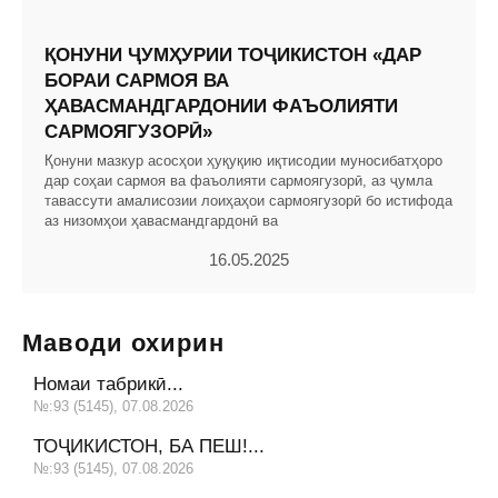
ҚОНУНИ ҶУМҲУРИИ ТОҶИКИСТОН «ДАР
БОРАИ САРМОЯ ВА
ҲАВАСМАНДГАРДОНИИ ФАЪОЛИЯТИ
САРМОЯГУЗОРӢ»
Қонуни мазкур асосҳои ҳуқуқию иқтисодии муносибатҳоро
дар соҳаи сармоя ва фаъолияти сармоягузорӣ, аз ҷумла
тавассути амалисозии лоиҳаҳои сармоягузорӣ бо истифода
аз низомҳои ҳавасмандгардонӣ ва
16.05.2025
Маводи охирин
Номаи табрикӣ...
№:93 (5145), 07.08.2026
ТОҶИКИСТОН, БА ПЕШ!...
№:93 (5145), 07.08.2026