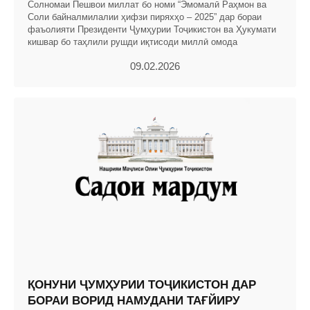
Солномаи Пешвои миллат бо номи “Эмомалӣ Раҳмон ва
Соли байналмилалии ҳифзи пиряхҳо – 2025” дар бораи
фаъолияти Президенти Ҷумҳурии Тоҷикистон ва Ҳукумати
кишвар бо таҳлили рушди иқтисоди миллӣ омода
09.02.2026
ҚОНУНИ ҶУМҲУРИИ ТОҶИКИСТОН ДАР
БОРАИ ВОРИД НАМУДАНИ ТАҒЙИРУ