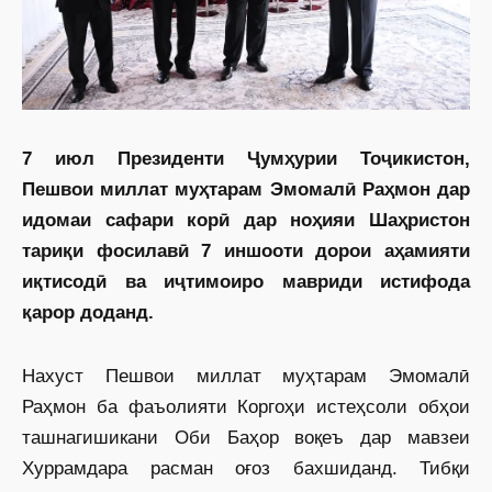
7 июл Президенти Ҷумҳурии Тоҷикистон,
Пешвои миллат муҳтарам Эмомалӣ Раҳмон дар
идомаи сафари корӣ дар ноҳияи Шаҳристон
тариқи фосилавӣ 7 иншооти дорои аҳамияти
иқтисодӣ ва иҷтимоиро мавриди истифода
қарор доданд.
Нахуст Пешвои миллат муҳтарам Эмомалӣ
Раҳмон ба фаъолияти Коргоҳи истеҳсоли обҳои
ташнагишикани Оби Баҳор воқеъ дар мавзеи
Хуррамдара расман оғоз бахшиданд. Тибқи