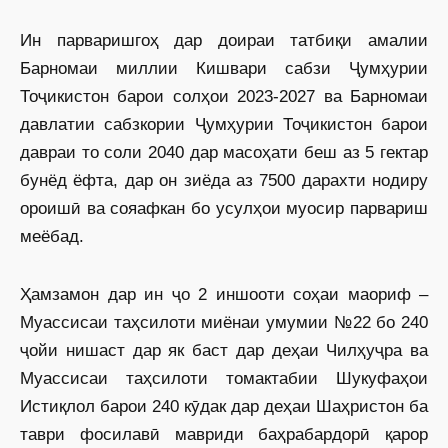
Ин парваришгоҳ дар доираи татбиқи амалии
Барномаи миллии Кишвари сабзи Ҷумҳурии
Тоҷикистон барои солҳои 2023-2027 ва Барномаи
давлатии сабзкории Ҷумҳурии Тоҷикистон барои
давраи то соли 2040 дар масоҳати беш аз 5 гектар
бунёд ёфта, дар он зиёда аз 7500 дарахти нодиру
ороишӣ ва сояафкан бо усулҳои муосир парвариш
меёбад.
Ҳамзамон дар ин ҷо 2 иншооти соҳаи маориф –
Муассисаи таҳсилоти миёнаи умумии №22 бо 240
ҷойи нишаст дар як баст дар деҳаи Чилҳуҷра ва
Муассисаи таҳсилоти томактабии Шукуфаҳои
Истиқлол барои 240 кӯдак дар деҳаи Шаҳристон ба
таври фосилавӣ мавриди баҳрабардорӣ қарор