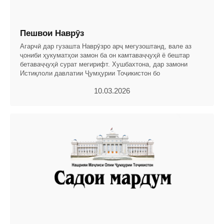
Пешвои Наврӯз
Агарчӣ дар гузашта Наврӯзро арҷ мегузоштанд, вале аз
ҷониби ҳукуматҳои замон ба он камтаваҷҷуҳӣ ё бештар
бетаваҷҷуҳӣ сурат мегирифт. Хушбахтона, дар замони
Истиқлоли давлатии Ҷумҳурии Тоҷикистон бо
10.03.2026