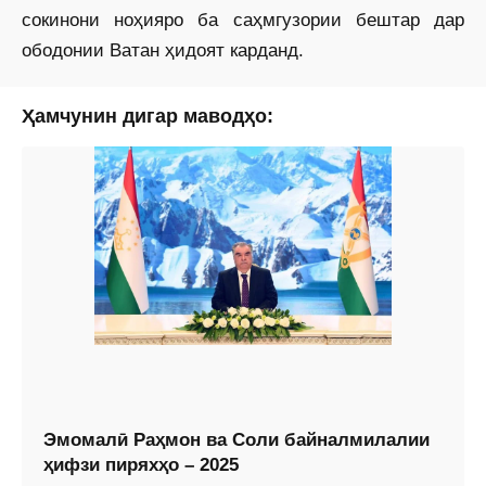
сокинони ноҳияро ба саҳмгузории бештар дар
ободонии Ватан ҳидоят карданд.
Ҳамчунин дигар маводҳо:
Эмомалӣ Раҳмон ва Соли байналмилалии
ҳифзи пиряхҳо – 2025