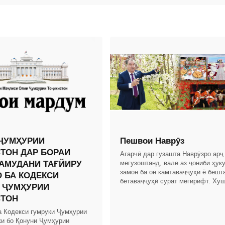
ҶУМҲУРИИ
Пешвои Наврӯз
ТОН ДАР БОРАИ
Агарчӣ дар гузашта Наврӯзро арҷ
АМУДАНИ ТАҒЙИРУ
мегузоштанд, вале аз ҷониби ҳук
замон ба он камтаваҷҷуҳӣ ё бешт
 БА КОДЕКСИ
бетаваҷҷуҳӣ сурат мегирифт. Хуш
 ҶУМҲУРИИ
дар замони Истиқлоли давлатии 
СТОН
Тоҷикистон бо
а Кодекси гумруки Ҷумҳурии
ки бо Қонуни Ҷумҳурии