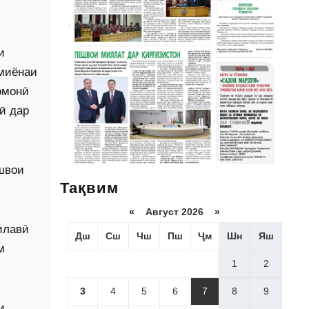
и
 миёнаи
омонӣ
ӣ дар
швои
Тақвим
«
Август 2026 »
илавӣ
Дш
Сш
Чш
Пш
Ҷм
Шн
Яш
м
1
2
3
4
5
6
7
8
9
и