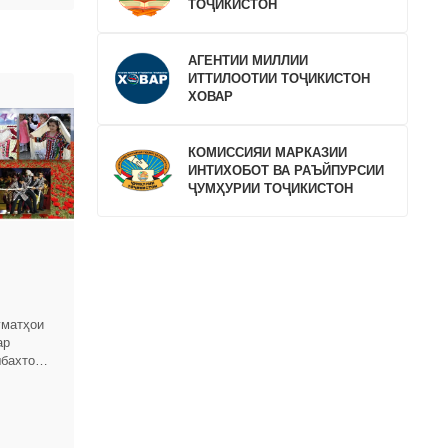
ТОҶИКИСТОН
АГЕНТИИ МИЛЛИИ
ИТТИЛООТИИ ТОҶИКИСТОН
ХОВАР
КОМИССИЯИ МАРКАЗИИ
ИНТИХОБОТ ВА РАЪЙПУРСИИ
ҶУМҲУРИИ ТОҶИКИСТОН
уматҳои
ар
бахтона,
Ҷумҳурии