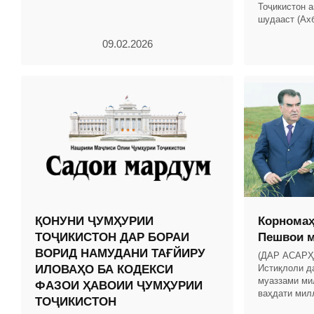
Тоҷикистон а
шудааст (Ах
Тоҷикистон, с
09.02.2026
мод.
ҚОНУНИ ҶУМҲУРИИ
Корномаҳ
ТОҶИКИСТОН ДАР БОРАИ
Пешвои м
ВОРИД НАМУДАНИ ТАҒЙИРУ
(ДАР АСАР
ИЛОВАҲО БА КОДЕКСИ
Истиқлоли д
муаззами ми
ФАЗОИ ҲАВОИИ ҶУМҲУРИИ
ваҳдати мил
ТОҶИКИСТОН
истиқлоли д