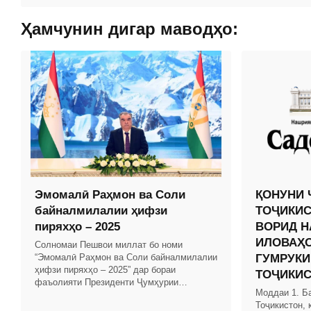
Ҳамчунин дигар маводҳо:
Эмомалӣ Раҳмон ва Соли
ҚОНУНИ 
байналмилалии ҳифзи
ТОҶИКИС
пиряхҳо – 2025
ВОРИД Н
ИЛОВАҲО
Солномаи Пешвои миллат бо номи
“Эмомалӣ Раҳмон ва Соли байналмилалии
ГУМРУКИ
ҳифзи пиряхҳо – 2025” дар бораи
ТОҶИКИ
фаъолияти Президенти Ҷумҳурии
Моддаи 1. Б
Тоҷикистон ва Ҳукумати кишвар бо
Тоҷикистон, 
таҳлили рушди иқтисоди миллӣ омода