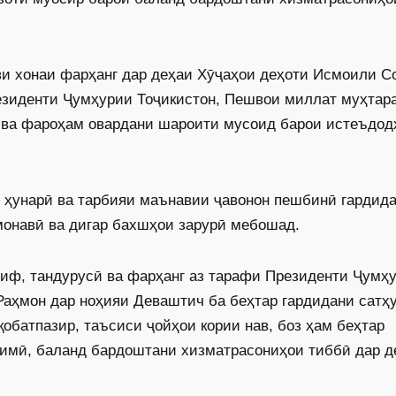
ви хонаи фарҳанг дар деҳаи Хӯҷаҳои деҳоти Исмоили С
езиденти Ҷумҳурии Тоҷикистон, Пешвои миллат муҳтар
 ва фароҳам овардани шароити мусоид барои истеъдод
ҳунарӣ ва тарбияи маънавии ҷавонон пешбинӣ гардида
монавӣ ва дигар бахшҳои зарурӣ мебошад.
риф, тандурусӣ ва фарҳанг аз тарафи Президенти Ҷумҳ
аҳмон дар ноҳияи Деваштич ба беҳтар гардидани сатҳ
обатпазир, таъсиси ҷойҳои кории нав, боз ҳам беҳтар
лимӣ, баланд бардоштани хизматрасониҳои тиббӣ дар д