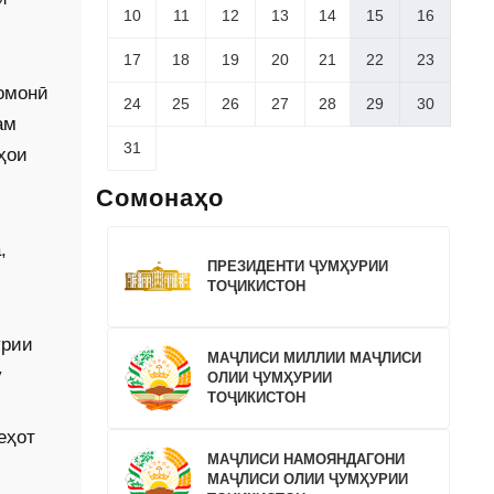
10
11
12
13
14
15
16
17
18
19
20
21
22
23
омонӣ
24
25
26
27
28
29
30
ам
31
ҳои
Сомонаҳо
,
ПРЕЗИДЕНТИ ҶУМҲУРИИ
ТОҶИКИСТОН
урии
МАҶЛИСИ МИЛЛИИ МАҶЛИСИ
у
ОЛИИ ҶУМҲУРИИ
ТОҶИКИСТОН
еҳот
МАҶЛИСИ НАМОЯНДАГОНИ
МАҶЛИСИ ОЛИИ ҶУМҲУРИИ