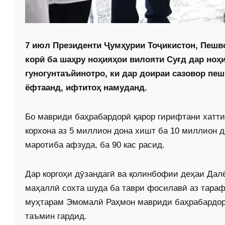
7 июл Президенти Ҷумҳурии Тоҷикистон, Пеш
корӣ ба шаҳру ноҳияҳои вилояти Суғд дар ноҳ
гуногунтаъйинотро, ки дар доираи сазовор пе
ёфтаанд, ифтитоҳ намуданд.
Бо мавриди баҳрабардорӣ қарор гирифтани хатти
корхона аз 5 миллион дона хишт ба 10 миллион д
маротиба афзуда, ба 90 кас расид.
Дар коргоҳи дӯзандагӣ ва қолинбофии деҳаи Дал
маҳаллӣ сохта шуда ба таври фосилавӣ аз тара
муҳтарам Эмомалӣ Раҳмон мавриди баҳрабардорӣ 
таъмин гардид.