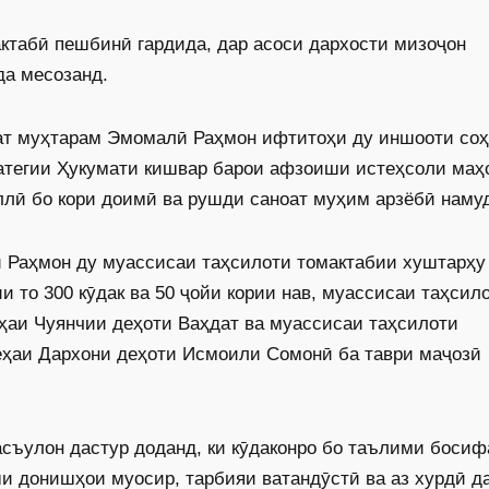
актабӣ пешбинӣ гардида, дар асоси дархости мизоҷон
да месозанд.
ат муҳтарам Эмомалӣ Раҳмон ифтитоҳи ду иншооти со
ратегии Ҳукумати кишвар барои афзоиши истеҳсоли маҳ
ллӣ бо кори доимӣ ва рушди саноат муҳим арзёбӣ наму
 Раҳмон ду муассисаи таҳсилоти томактабии хуштарҳу
 то 300 кӯдак ва 50 ҷойи кории нав, муассисаи таҳсил
деҳаи Чуянчии деҳоти Ваҳдат ва муассисаи таҳсилоти
деҳаи Дархони деҳоти Исмоили Сомонӣ ба таври маҷозӣ
съулон дастур доданд, ки кӯдаконро бо таълими босиф
и донишҳои муосир, тарбияи ватандӯстӣ ва аз хурдӣ д