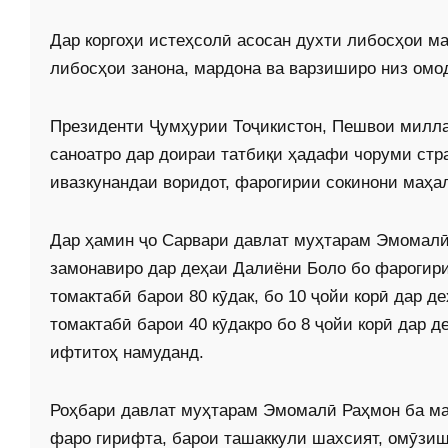
Дар коргоҳи истеҳсолӣ асосан духти либосҳои м
либосҳои занона, мардона ва варзиширо низ омо
Президенти Ҷумҳурии Тоҷикистон, Пешвои милл
саноатро дар доираи татбиқи ҳадафи чоруми ст
ивазкунандаи воридот, фарогирии сокинони маҳа
Дар ҳамин ҷо Сарвари давлат муҳтарам Эмомалӣ
замонавиро дар деҳаи Далиёни Боло бо фарогирии
томактабӣ барои 80 кӯдак, бо 10 ҷойи корӣ дар 
томактабӣ барои 40 кӯдакро бо 8 ҷойи корӣ дар 
ифтитоҳ намуданд.
Роҳбари давлат муҳтарам Эмомалӣ Раҳмон ба ма
фаро гирифта, барои ташаккули шахсият, омӯзиш