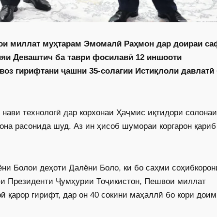
вои миллат муҳтарам Эмомалӣ Раҳмон дар доираи са
ияи Деваштич ба таври фосилавӣ 12 иншооти
швоз гирифтани ҷашни 35-солагии Истиқлоли давлатӣ
 нави технологӣ дар корхонаи Ҳаҷмис иқтидори солонаи
она расонида шуд. Аз ин ҳисоб шумораи коргарон қариб
ёни Болои деҳоти Далёни Боло, ки бо саҳми соҳибкорон
фи Президенти Ҷумҳурии Тоҷикистон, Пешвои миллат
қарор гирифт, дар он 40 сокини маҳаллӣ бо кори дои