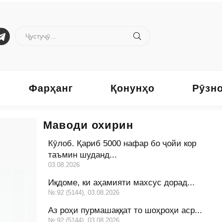
Фарҳанг
Қонунҳо
Рӯзн
Маводи охирин
Кӯлоб. Қариб 5000 нафар бо ҷойи кор
таъмин шуданд...
03.08.2026
Иқдоме, ки аҳамияти махсус дорад...
№:92 (5144), 03.08.2026
Аз роҳи пурмашаққат то шоҳроҳи аср...
№:92 (5144), 03.08.2026