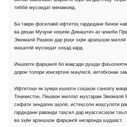
тиббӣ мусоидат менамояд.
Ба таври фосилавӣ ифтитоҳ гардидани бинои на
ва деҳаи Муҷуни ноҳияи Деваштич аз ҷониби Пр
Эмомалӣ Раҳмон дар роҳи эҳёи арзишҳои миллӣ
маҳаллӣ мусоидат хоҳад кард.
Иншооти фарҳангӣ бо мақсади рушди фаъолияти 
дорои толори консертию маҷлисӣ, китобхонаи за
Ифтитоҳи як зумра ишооти соҳаҳои саноату мао
Тоҷикистон, Пешвои миллат муҳтарам Эмомалӣ Р
сифати зиндагии аҳолӣ, истеҳсоли маҳсулоти рақ
гардидани раванди таҳсил дар муассисаҳои таъ
ва эҳёи арзишҳои фарҳангӣ нигаронда шудааст.