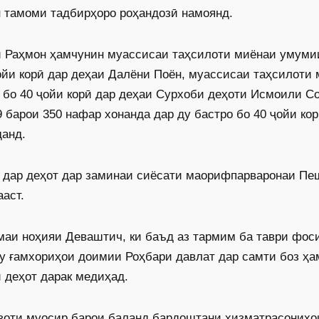
н тамоми тадбирҳоро роҳандозӣ намоянд.
ӣ Раҳмон ҳамчунин муассисаи таҳсилоти миёнаи умуми
 ҷойи корӣ дар деҳаи Далёни Поён, муассисаи таҳсилоти
т бо 40 ҷойи корӣ дар деҳаи Сурхоби деҳоти Исмоили С
барои 350 нафар хонанда дар ду бастро бо 40 ҷойи кор
данд.
 дар деҳот дар заминаи сиёсати маорифпарваронаи Пе
аст.
маи ноҳияи Деваштич, ки баъд аз тармим ба таври фос
ҳу ғамхориҳои доимии Роҳбари давлат дар самти боз ҳа
 деҳот дарак медиҳад.
изоти муосир барои баланд бардоштани хизматрасониҳо