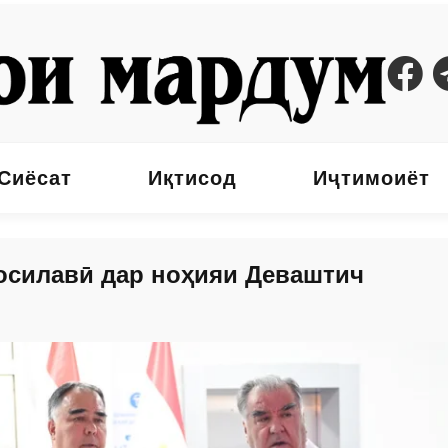
Сиёсат
Иқтисод
Иҷтимоиёт
осилавӣ дар ноҳияи Деваштич