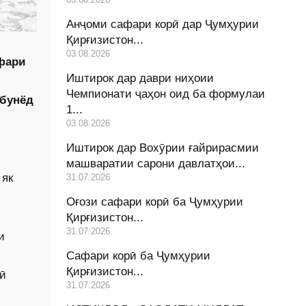
Анҷоми сафари корӣ дар Ҷумҳурии
Қирғизистон...
03.08.2026
фари
Иштирок дар даври ниҳоии
Чемпионати ҷаҳон оид ба формулаи
 бунёд
1...
03.08.2026
Иштирок дар Вохӯрии ғайрирасмии
машваратии сарони давлатҳои...
 як
31.07.2026
Оғози сафари корӣ ба Ҷумҳурии
Қирғизистон...
31.07.2026
и
Сафари корӣ ба Ҷумҳурии
Қирғизистон...
мӣ
31.07.2026