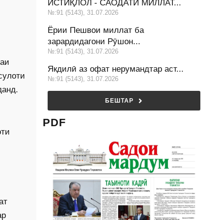
ИСТИҚЛОЛ - САОДАТИ МИЛЛАТ...
№:91 (5143), 31.07.2026
Ёрии Пешвои миллат ба
зарардидагони Рӯшон...
№:91 (5143), 31.07.2026
ҳаи
Якдилӣ аз офат нерумандтар аст...
сулоти
№:91 (5143), 31.07.2026
данд.
БЕШТАР
PDF
оти
ат
ар