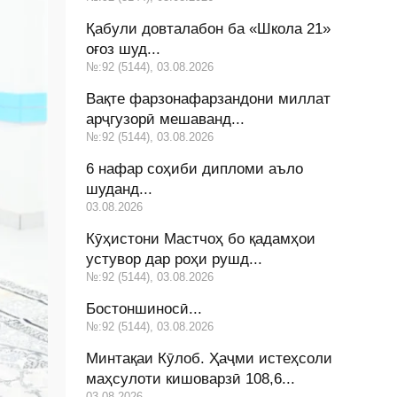
Қабули довталабон ба «Школа 21»
оғоз шуд...
№:92 (5144), 03.08.2026
Вақте фарзонафарзандони миллат
арҷгузорӣ мешаванд...
№:92 (5144), 03.08.2026
6 нафар соҳиби дипломи аъло
шуданд...
03.08.2026
Кӯҳистони Мастчоҳ бо қадамҳои
устувор дар роҳи рушд...
№:92 (5144), 03.08.2026
Бостоншиносӣ...
№:92 (5144), 03.08.2026
Минтақаи Кӯлоб. Ҳаҷми истеҳсоли
маҳсулоти кишоварзӣ 108,6...
03.08.2026