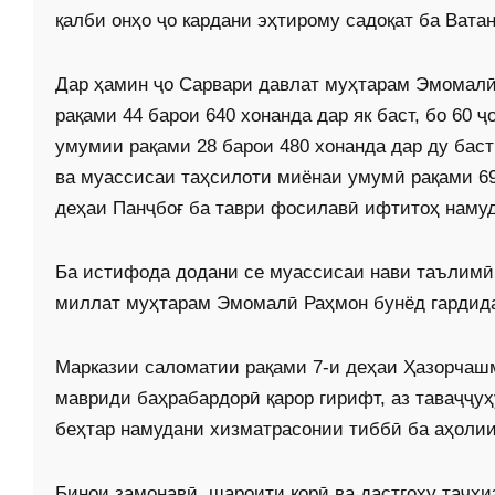
қалби онҳо ҷо кардани эҳтирому садоқат ба Вата
Дар ҳамин ҷо Сарвари давлат муҳтарам Эмомал
рақами 44 барои 640 хонанда дар як баст, бо 60
умумии рақами 28 барои 480 хонанда дар ду бас
ва муассисаи таҳсилоти миёнаи умумӣ рақами 69 
деҳаи Панҷбоғ ба таври фосилавӣ ифтитоҳ наму
Ба истифода додани се муассисаи нави таълимӣ
миллат муҳтарам Эмомалӣ Раҳмон бунёд гардида
Марказии саломатии рақами 7-и деҳаи Ҳазорчаш
мавриди баҳрабардорӣ қарор гирифт, аз таваҷҷу
беҳтар намудани хизматрасонии тиббӣ ба аҳолии
Бинои замонавӣ, шароити корӣ ва дастгоҳу таҷҳ