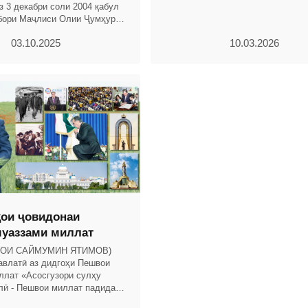
з 3 декабри соли 2004 қабул
бори Маҷлиси Олии Ҷумҳурии
. 2004, № 12, қ. 2, мод.703,
03.10.2025
10.03.2026
ои ҷовидонаи
уаззами миллат
ҲОИ САЙМУМИН ЯТИМОВ)
авлатӣ аз дидгоҳи Пешвои
ллат «Асосгузори сулҳу
лӣ - Пешвои миллат падидаи
авлатиро армуғони тақдир