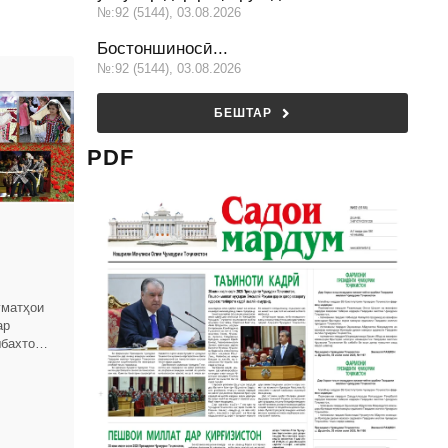
№:92 (5144), 03.08.2026
Бостоншиносӣ...
№:92 (5144), 03.08.2026
БЕШТАР
PDF
уматҳои
ар
бахтона,
Ҷумҳурии