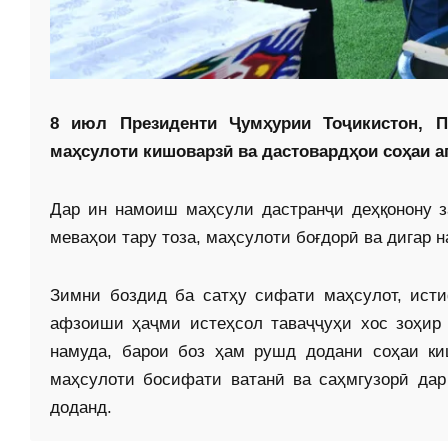
8 июл Президенти Ҷумҳурии Тоҷикистон, 
маҳсулоти кишоварзӣ ва дастовардҳои соҳаи 
Дар ин намоиш маҳсули дастранҷи деҳқонону за
меваҳои тару тоза, маҳсулоти боғдорӣ ва дигар 
Зимни боздид ба сатҳу сифати маҳсулот, исти
афзоиши ҳаҷми истеҳсол таваҷҷуҳи хос зоҳир 
намуда, барои боз ҳам рушд додани соҳаи ки
маҳсулоти босифати ватанӣ ва саҳмгузорӣ дар
доданд.