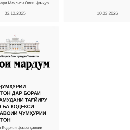
бори Маҷлиси Олии Ҷумҳурии
. 2004, № 12, қ. 2, мод.703,
03.10.2025
10.03.2026
ҶУМҲУРИИ
ТОН ДАР БОРАИ
АМУДАНИ ТАҒЙИРУ
 БА КОДЕКСИ
АВОИИ ҶУМҲУРИИ
СТОН
а Кодекси фазои ҳавоии