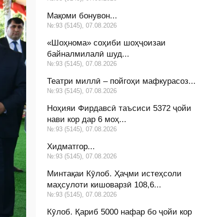
Мақоми бонувон...
№:93 (5145), 07.08.2026
«Шоҳнома» соҳиби шоҳҷоизаи
байналмилалӣ шуд...
№:93 (5145), 07.08.2026
Театри миллӣ – пойгоҳи мафкурасоз...
№:93 (5145), 07.08.2026
Ноҳияи Фирдавсӣ таъсиси 5372 ҷойи
нави кор дар 6 моҳ...
№:93 (5145), 07.08.2026
Хидматгор...
№:93 (5145), 07.08.2026
Минтақаи Кӯлоб. Ҳаҷми истеҳсоли
маҳсулоти кишоварзӣ 108,6...
№:93 (5145), 07.08.2026
Кӯлоб. Қариб 5000 нафар бо ҷойи кор