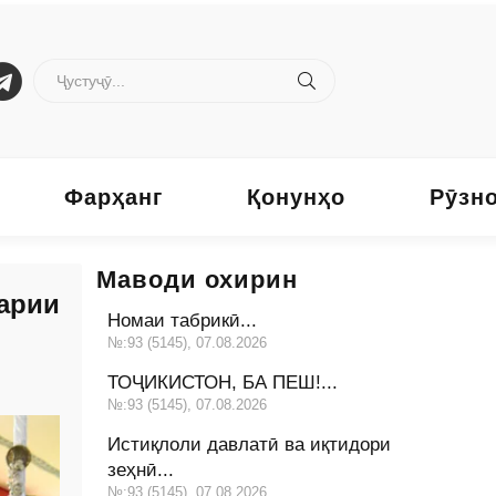
Фарҳанг
Қонунҳо
Рӯзн
Маводи охирин
рарии
Номаи табрикӣ...
№:93 (5145), 07.08.2026
ТОҶИКИСТОН, БА ПЕШ!...
№:93 (5145), 07.08.2026
Истиқлоли давлатӣ ва иқтидори
зеҳнӣ...
№:93 (5145), 07.08.2026