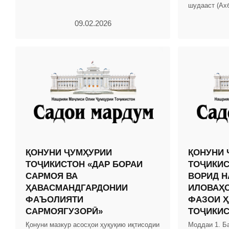
шудааст (Ах
Тоҷикистон, с
09.02.2026
мод.
ҚОНУНИ ҶУМҲУРИИ
ҚОНУНИ 
ТОҶИКИСТОН «ДАР БОРАИ
ТОҶИКИС
САРМОЯ ВА
ВОРИД Н
ҲАВАСМАНДГАРДОНИИ
ИЛОВАҲО
ФАЪОЛИЯТИ
ФАЗОИ Ҳ
САРМОЯГУЗОРӢ»
ТОҶИКИ
Қонуни мазкур асосҳои ҳуқуқию иқтисодии
Моддаи 1. Б