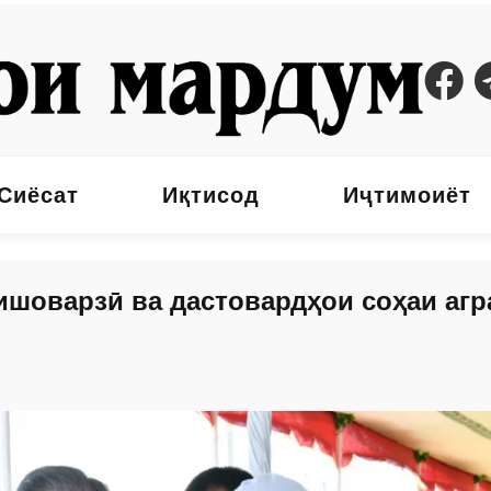
Сиёсат
Иқтисод
Иҷтимоиёт
ишоварзӣ ва дастовардҳои соҳаи аг