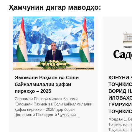
Ҳамчунин дигар маводҳо:
Эмомалӣ Раҳмон ва Соли
ҚОНУНИ 
байналмилалии ҳифзи
ТОҶИКИС
пиряхҳо – 2025
ВОРИД Н
ИЛОВАҲО
Солномаи Пешвои миллат бо номи
“Эмомалӣ Раҳмон ва Соли байналмилалии
ГУМРУКИ
ҳифзи пиряхҳо – 2025” дар бораи
ТОҶИКИ
фаъолияти Президенти Ҷумҳурии
Моддаи 1. Б
Тоҷикистон ва Ҳукумати кишвар бо
Тоҷикистон, 
таҳлили рушди иқтисоди миллӣ омода
Тоҷикистон а