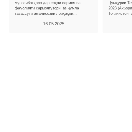
муносибатҳоро дар соҳаи сармоя ва
Ҷумҳурии То
фаъолияти сармоягузорӣ, аз ҷумла
2023 (Ахбор
тавассути амалисозии лоиҳаҳои
Тоҷикистон, 
сармоягузорӣ бо истифода аз низомҳои
тағйиру илов
16.05.2025
ҳавасмандгардонӣ ва
шаванд: 1.