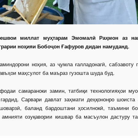
Пешвои миллат муҳтарам Эмомалӣ Раҳмон аз н
аграрии ноҳияи Бобоҷон Ғафуров дидан намуданд.
миндорони ноҳия, аз ҷумла ғалладонагӣ, сабзавоту п
навъҳои маҳсулот ба маъраз гузошта шуда буд.
фодаи самараноки замин, татбиқи технологияҳои муо
гардид. Сарвари давлат заҳмати деҳқононро шоиста 
шоварзӣ, баланд бардоштани ҳосилнокӣ, таъмини бо
 амнияти озуқавории кишвар ба масъулон дастуру та