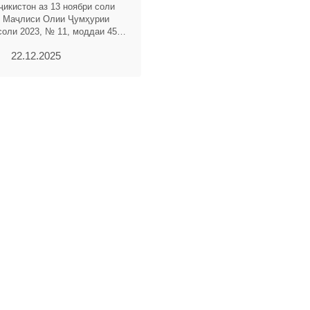
ҷикистон аз 13 ноябри соли
и Маҷлиси Олии Ҷумҳурии
соли 2023, № 11, моддаи 456)
аҳои зерин ворид карда
22.12.2025