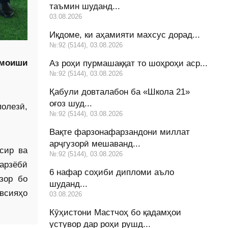
таъмин шуданд...
03.08.2026
Иқдоме, ки аҳамияти махсус дорад...
№:92 (5144), 03.08.2026
амоиши
Аз роҳи пурмашаққат то шоҳроҳи аср...
№:92 (5144), 03.08.2026
Қабули довталабон ба «Школа 21»
оғоз шуд...
олезӣ,
№:92 (5144), 03.08.2026
Вақте фарзонафарзандони миллат
арҷгузорӣ мешаванд...
сир ва
№:92 (5144), 03.08.2026
арзёбӣ
6 нафар соҳиби дипломи аъло
зор бо
шуданд...
всияҳо
03.08.2026
Кӯҳистони Мастчоҳ бо қадамҳои
устувор дар роҳи рушд...