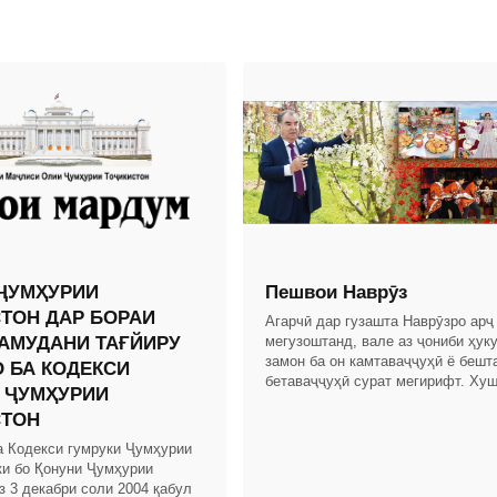
ҶУМҲУРИИ
Пешвои Наврӯз
ТОН ДАР БОРАИ
Агарчӣ дар гузашта Наврӯзро арҷ
АМУДАНИ ТАҒЙИРУ
мегузоштанд, вале аз ҷониби ҳук
замон ба он камтаваҷҷуҳӣ ё бешт
 БА КОДЕКСИ
бетаваҷҷуҳӣ сурат мегирифт. Хуш
 ҶУМҲУРИИ
дар замони Истиқлоли давлатии 
СТОН
Тоҷикистон бо
а Кодекси гумруки Ҷумҳурии
ки бо Қонуни Ҷумҳурии
з 3 декабри соли 2004 қабул