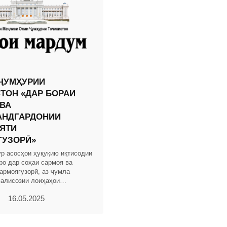
ҶУМҲУРИИ
ТОН «ДАР БОРАИ
ВА
АНДГАРДОНИИ
ЯТИ
ГУЗОРӢ»
ур асосҳои ҳуқуқию иқтисодии
ро дар соҳаи сармоя ва
армоягузорӣ, аз ҷумла
малисозии лоиҳаҳои
ӣ бо истифода аз низомҳои
16.05.2025
рдонӣ ва