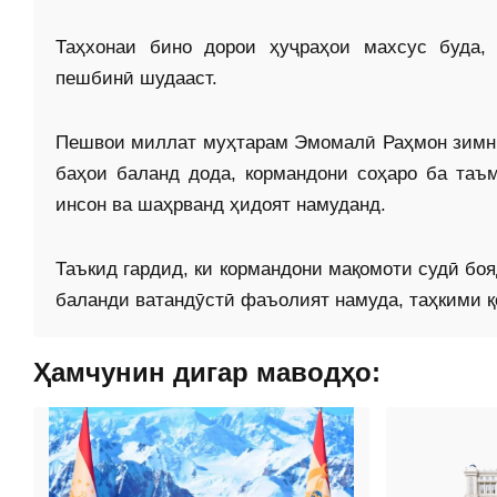
Таҳхонаи бино дорои ҳуҷраҳои махсус буда, 
пешбинӣ шудааст.
Пешвои миллат муҳтарам Эмомалӣ Раҳмон зимни
баҳои баланд дода, кормандони соҳаро ба таъм
инсон ва шаҳрванд ҳидоят намуданд.
Таъкид гардид, ки кормандони мақомоти судӣ бо
баланди ватандӯстӣ фаъолият намуда, таҳкими қо
Ҳамчунин дигар маводҳо: