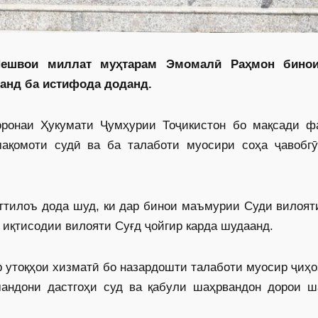
Пешвои миллат муҳтарам Эмомалӣ Раҳмон бино
анд ба истифода доданд.
оронаи Ҳукумати Ҷумҳурии Тоҷикистон бо мақсади ф
қомоти судӣ ва ба талаботи муосири соҳа ҷавобгӯ
тилоъ дода шуд, ки дар бинои маъмурии Суди вилояти
 иқтисодии вилояти Суғд ҷойгир карда шудаанд.
р утоқҳои хизматӣ бо назардошти талаботи муосир ҷиҳ
мандони дастгоҳи суд ва қабули шаҳрвандон дорои ш