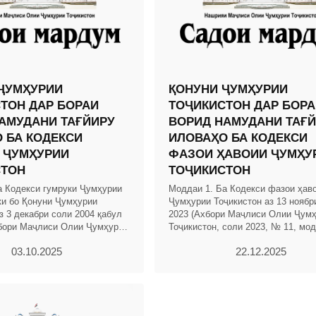
ҶУМҲУРИИ
ҚОНУНИ ҶУМҲУРИИ
ТОН ДАР БОРАИ
ТОҶИКИСТОН ДАР БОРА
АМУДАНИ ТАҒЙИРУ
ВОРИД НАМУДАНИ ТАҒ
 БА КОДЕКСИ
ИЛОВАҲО БА КОДЕКСИ
 ҶУМҲУРИИ
ФАЗОИ ҲАВОИИ ҶУМҲУ
СТОН
ТОҶИКИСТОН
а Кодекси гумруки Ҷумҳурии
Моддаи 1. Ба Кодекси фазои ҳав
ки бо Қонуни Ҷумҳурии
Ҷумҳурии Тоҷикистон аз 13 ноябр
з 3 декабри соли 2004 қабул
2023 (Ахбори Маҷлиси Олии Ҷум
бори Маҷлиси Олии Ҷумҳурии
Тоҷикистон, соли 2023, № 11, мод
. 2004, № 12, қ. 2, мод.703,
тағйиру иловаҳои зерин ворид ка
03.10.2025
22.12.2025
шаванд: 1.