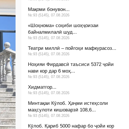
Мақоми бонувон...
№:93 (5145), 07.08.2026
«Шоҳнома» соҳиби шоҳҷоизаи
байналмилалӣ шуд...
№:93 (5145), 07.08.2026
Театри миллӣ – пойгоҳи мафкурасоз...
№:93 (5145), 07.08.2026
Ноҳияи Фирдавсӣ таъсиси 5372 ҷойи
нави кор дар 6 моҳ...
№:93 (5145), 07.08.2026
Хидматгор...
№:93 (5145), 07.08.2026
Минтақаи Кӯлоб. Ҳаҷми истеҳсоли
маҳсулоти кишоварзӣ 108,6...
№:93 (5145), 07.08.2026
Кӯлоб. Қариб 5000 нафар бо ҷойи кор