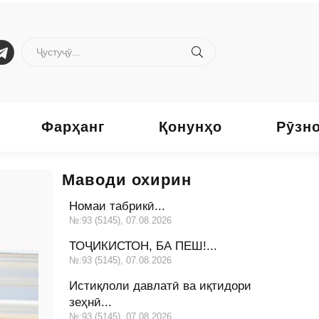
Фарҳанг
Қонунҳо
Рӯзн
Маводи охирин
Номаи табрикӣ...
№:93 (5145), 07.08.2026
ТОҶИКИСТОН, БА ПЕШ!...
№:93 (5145), 07.08.2026
Истиқлоли давлатӣ ва иқтидори
зеҳнӣ...
№:93 (5145), 07.08.2026