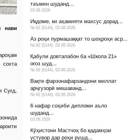
таъмин шуданд...
03.08.2026
Иқдоме, ки аҳамияти махсус дорад...
№:92 (5144), 03.08.2026
и нави
Аз роҳи пурмашаққат то шоҳроҳи аср...
№:92 (5144), 03.08.2026
ароҳам
Қабули довталабон ба «Школа 21»
оғоз шуд...
 сохта
№:92 (5144), 03.08.2026
Вақте фарзонафарзандони миллат
арҷгузорӣ мешаванд...
 Суғд,
№:92 (5144), 03.08.2026
6 нафар соҳиби дипломи аъло
шуданд...
озонида
03.08.2026
ароити
Кӯҳистони Мастчоҳ бо қадамҳои
устувор дар роҳи рушд...