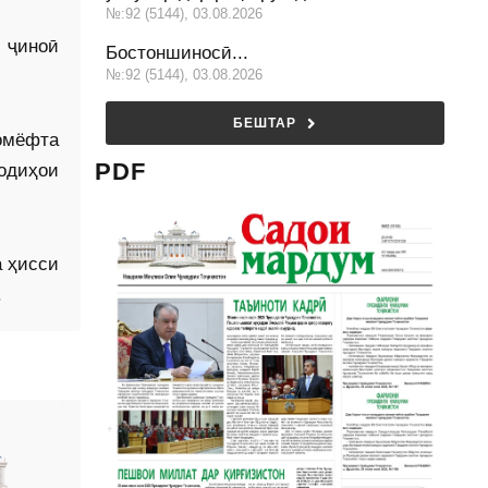
№:92 (5144), 03.08.2026
 ҷиноӣ
Бостоншиносӣ...
№:92 (5144), 03.08.2026
БЕШТАР
омёфта
PDF
одиҳои
а ҳисси
.