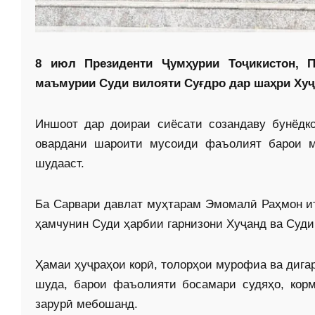
8 июл Президенти Ҷумҳурии Тоҷикистон, 
маъмурии Суди вилояти Суғдро дар шаҳри Хуҷ
Иншоот дар доираи сиёсати созандаву бунёдк
овардани шароити мусоиди фаъолият барои ма
шудааст.
Ба Сарвари давлат муҳтарам Эмомалӣ Раҳмон ит
ҳамчунин Суди ҳарбии гарнизони Хуҷанд ва Суди
Ҳамаи ҳуҷраҳои корӣ, толорҳои мурофиа ва дига
шуда, барои фаъолияти босамари судяҳо, кор
зарурӣ мебошанд.