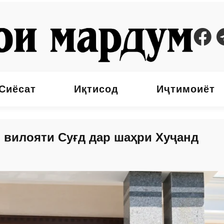
Сиёсат
Иқтисод
Иҷтимоиёт
 вилояти Суғд дар шаҳри Хуҷанд