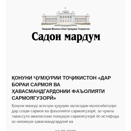
ҚОНУНИ ҶУМҲУРИИ ТОҶИКИСТОН «ДАР
БОРАИ САРМОЯ ВА
ҲАВАСМАНДГАРДОНИИ ФАЪОЛИЯТИ
САРМОЯГУЗОРӢ»
Қонуни мазкур асосҳои ҳуқуқию иқтисодии муносибатҳоро
дар соҳаи сармоя ва фаъолияти сармоягузорӣ, аз ҷумла
тавассути амалисозии лоиҳаҳои сармоягузорӣ бо истифода
аз низомҳои ҳавасмандгардонӣ ва