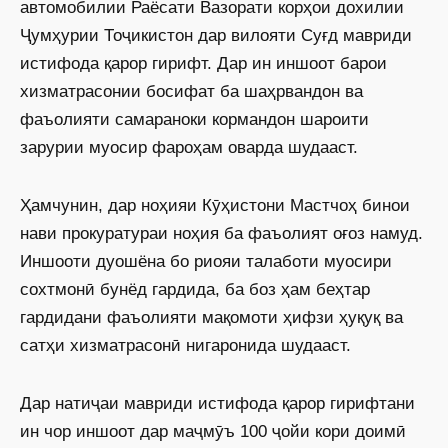
автомобилии Раёсати Вазорати корҳои дохилии
Ҷумҳурии Тоҷикистон дар вилояти Суғд мавриди
истифода қарор гирифт. Дар ин иншоот барои
хизматрасонии босифат ба шаҳрвандон ва
фаъолияти самараноки кормандон шароити
зарурии муосир фароҳам оварда шудааст.
Ҳамчунин, дар ноҳияи Кӯҳистони Мастчоҳ бинои
нави прокуратураи ноҳия ба фаъолият оғоз намуд.
Иншооти дуошёна бо риояи талаботи муосири
сохтмонӣ бунёд гардида, ба боз ҳам беҳтар
гардидани фаъолияти мақомоти ҳифзи ҳуқуқ ва
сатҳи хизматрасонӣ нигаронида шудааст.
Дар натиҷаи мавриди истифода қарор гирифтани
ин чор иншоот дар маҷмӯъ 100 ҷойи кори доимӣ