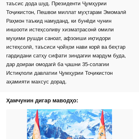
таъсис дода шуд. Президенти Ҷумҳурии
Тоҷикистон, Пешвои миллат муҳтарам Эмомалӣ
Раҳмон таъкид намуданд, ки бунёди чунин
иншооти истеҳсоливу хизматрасонӣ омили
муҳими рушди саноат, афзоиши иқтидори
истеҳсолӣ, таъсиси ҷойҳои нави корӣ ва беҳтар
гардидани сатҳу сифати зиндагии мардум буда,
дар доираи омодагӣ ба ҷашни 35-солагии
Истиқлоли давлатии Ҷумҳурии Тоҷикистон
аҳамияти махсус дорад.
Ҳамчунин дигар маводҳо: