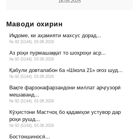
16.05.2025
Маводи охирин
Иқдоме, ки аҳамияти махсус дорад...
№:92 (5144), 03.08.2026
Аз роҳи пурмашаққат то шоҳроҳи аср...
№:92 (5144), 03.08.2026
Қабули довталабон ба «Школа 21» оғоз шуд...
№:92 (5144), 03.08.2026
Вақте фарзонафарзандони миллат арҷгузорӣ
мешаванд...
№:92 (5144), 03.08.2026
Кӯҳистони Мастчоҳ бо қадамҳои устувор дар
роҳи рушд...
№:92 (5144), 03.08.2026
Бостоншиносӣ...