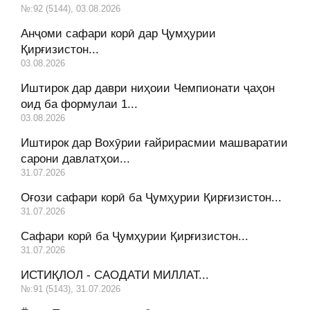
№:92 (5144), 03.08.2026
Анҷоми сафари корӣ дар Ҷумҳурии
Қирғизистон...
03.08.2026
Иштирок дар даври ниҳоии Чемпионати ҷаҳон
оид ба формулаи 1...
03.08.2026
Иштирок дар Вохӯрии ғайрирасмии машваратии
сарони давлатҳои...
31.07.2026
Оғози сафари корӣ ба Ҷумҳурии Қирғизистон...
31.07.2026
Сафари корӣ ба Ҷумҳурии Қирғизистон...
31.07.2026
ИСТИҚЛОЛ - САОДАТИ МИЛЛАТ...
№:91 (5143), 31.07.2026