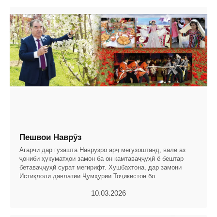
Пешвои Наврӯз
Агарчӣ дар гузашта Наврӯзро арҷ мегузоштанд, вале аз
ҷониби ҳукуматҳои замон ба он камтаваҷҷуҳӣ ё бештар
бетаваҷҷуҳӣ сурат мегирифт. Хушбахтона, дар замони
Истиқлоли давлатии Ҷумҳурии Тоҷикистон бо
10.03.2026