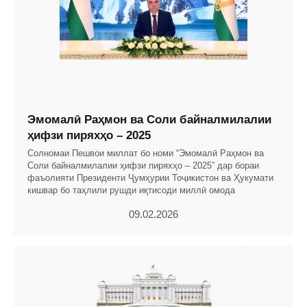
Эмомалӣ Раҳмон ва Соли байналмилалии
ҳифзи пиряхҳо – 2025
Солномаи Пешвои миллат бо номи “Эмомалӣ Раҳмон ва
Соли байналмилалии ҳифзи пиряхҳо – 2025” дар бораи
фаъолияти Президенти Ҷумҳурии Тоҷикистон ва Ҳукумати
кишвар бо таҳлили рушди иқтисоди миллӣ омода
09.02.2026