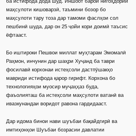
ба истифода дода шуд. Иншоот барои нигоҳдории
маҳсулоти кишоварзӣ, таъмини бозор бо
маҳсулоти тару тоза дар тамоми фаслҳои сол
пешбинӣ шуда, дар он 25 ҷойи кори доимӣ таъсис
ёфтааст.
Бо иштироки Пешвои миллат муҳтарам Эмомалӣ
Раҳмон, инчунин дар шаҳри Хуҷанд ба таври
фосилавӣ корхонаи истеҳсоли дастпӯшакҳо
мавриди истифода қарор гирифт. Корхона бо
технологияҳои муосир муҷаҳҳаз буда,
фаъолияташ ба истеҳсоли маҳсулоти ватанӣ ва
ивазкунандаи воридот равона гардидааст.
Дар идома бинои нави шуъбаи бақайдгирӣ ва
имтиҳонҳои Шуъбаи бозрасии давлатии