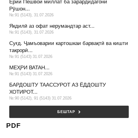
Ёрии Пешвои миллат ба зарардидагони
Рӯшон...
№:91 (5143), 31.07.2026
Якдилӣ аз офат нерумандтар аст...
№:91 (5143), 31.07.2026
Суғд. Ҷамъоварии картошкаи барвақтӣ ва кишти
такрорӣ...
№:91 (5143) 31.07.2026
МЕҲРИ ВАТАН...
№:91 (5143) 31.07.2026
БАРДОШТУ ТААССУРОТ АЗ ЁДДОШТУ
ХОТИРОТ...
№:90 (5142), 91 (5143) 31.07.2026
БЕШТАР
PDF