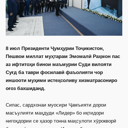
8 июл Президенти Ҷумҳурии Тоҷикистон,
Пешвои миллат муҳтарам Эмомалӣ Раҳмон пас
аз ифтитоҳи бинои маъмурии Суди вилояти
Суғд ба таври фосилавӣ фаъолияти чор
иншооти муҳими истеҳсоливу хизматрасониро
оғоз бахшиданд.
Сипас, сардхонаи муосири Ҷамъияти дорои
масъулияти маҳдуди «Лидер» бо иқтидори
нигоҳдории се ҳазор тонна маҳсулоти хӯрокворӣ