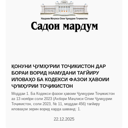
ҚОНУНИ ҶУМҲУРИИ ТОҶИКИСТОН ДАР
БОРАИ ВОРИД НАМУДАНИ ТАҒЙИРУ
ИЛОВАҲО БА КОДЕКСИ ФАЗОИ ҲАВОИИ
ҶУМҲУРИИ ТОҶИКИСТОН
Моддаи 1. Ба Кодекси фазои ҳавоии Ҷумҳурии Тоҷикистон
аз 13 ноябри соли 2023 (Ахбори Маҷлиси Олии Ҷумҳурии
Тоҷикистон, соли 2023, № 11, моддаи 456) тағйиру
иловаҳои зерин ворид карда шаванд: 1.
22.12.2025