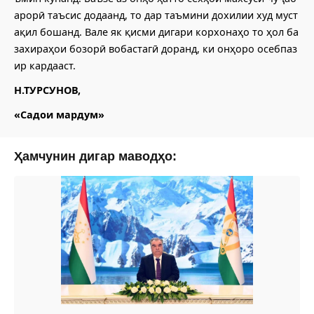
арорӣ таъсис додаанд, то дар таъмини дохилии худ муст
ақил бошанд. Вале як қисми дигари корхонаҳо то ҳол ба
захираҳои бозорӣ вобастагӣ доранд, ки онҳоро осебпаз
ир кардааст.
Н.ТУРСУНОВ,
«Садои мардум»
Ҳамчунин дигар маводҳо: