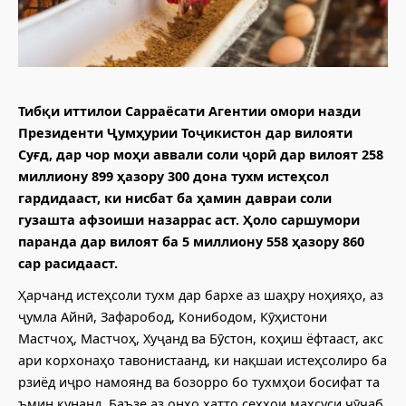
Тибқи иттилои Сарраёсати Агентии омори назди
Президенти Ҷумҳурии Тоҷикистон дар вилояти
Суғд, дар чор моҳи аввали соли ҷорӣ дар вилоят 258
миллиону 899 ҳазору 300 дона тухм истеҳсол
гардидааст, ки нисбат ба ҳамин давраи соли
гузашта афзоиши назаррас аст. Ҳоло саршумори
паранда дар вилоят ба 5 миллиону 558 ҳазору 860
сар расидааст.
Ҳарчанд истеҳсоли тухм дар бархе аз шаҳру ноҳияҳо, аз
ҷумла Айнӣ, Зафаробод, Конибодом, Кӯҳистони
Мастчоҳ, Мастчоҳ, Хуҷанд ва Бӯстон, коҳиш ёфтааст, акс
ари корхонаҳо тавонистаанд, ки нақшаи истеҳсолиро ба
рзиёд иҷро намоянд ва бозорро бо тухмҳои босифат та
ъмин кунанд. Баъзе аз онҳо ҳатто сехҳои махсуси чӯҷаб