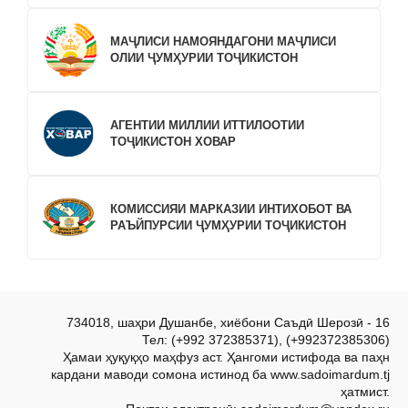
МАҶЛИСИ НАМОЯНДАГОНИ МАҶЛИСИ
ОЛИИ ҶУМҲУРИИ ТОҶИКИСТОН
АГЕНТИИ МИЛЛИИ ИТТИЛООТИИ
ТОҶИКИСТОН ХОВАР
КОМИССИЯИ МАРКАЗИИ ИНТИХОБОТ ВА
РАЪЙПУРСИИ ҶУМҲУРИИ ТОҶИКИСТОН
734018, шаҳри Душанбе, хиёбони Саъдӣ Шерозӣ - 16
Тел: (+992 372385371), (+992372385306)
Ҳамаи ҳуқуқҳо маҳфуз аст. Ҳангоми истифода ва паҳн
кардани маводи сомона истинод ба www.sadoimardum.tj
ҳатмист.