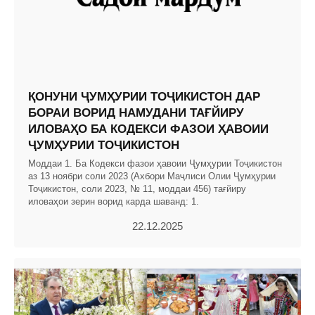
ҚОНУНИ ҶУМҲУРИИ ТОҶИКИСТОН ДАР
БОРАИ ВОРИД НАМУДАНИ ТАҒЙИРУ
ИЛОВАҲО БА КОДЕКСИ ФАЗОИ ҲАВОИИ
ҶУМҲУРИИ ТОҶИКИСТОН
Моддаи 1. Ба Кодекси фазои ҳавоии Ҷумҳурии Тоҷикистон
аз 13 ноябри соли 2023 (Ахбори Маҷлиси Олии Ҷумҳурии
Тоҷикистон, соли 2023, № 11, моддаи 456) тағйиру
иловаҳои зерин ворид карда шаванд: 1.
22.12.2025