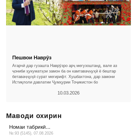
Пешвои Наврӯз
Агарчӣ дар гузашта Наврӯзро арҷ мегузоштанд, вале аз
ҷониби ҳукуматҳои замон ба он камтаваҷҷуҳӣ ё бештар
бетаваҷҷуҳӣ сурат мегирифт. Хушбахтона, дар замони
Истиқлоли давлатии Ҷумҳурии Тоҷикистон бо
10.03.2026
Маводи охирин
Номаи табрикӣ...
№:93 (5145), 07.08.2026