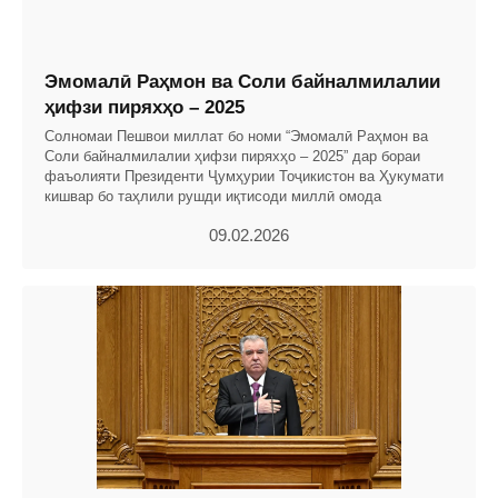
Эмомалӣ Раҳмон ва Соли байналмилалии
ҳифзи пиряхҳо – 2025
Солномаи Пешвои миллат бо номи “Эмомалӣ Раҳмон ва
Соли байналмилалии ҳифзи пиряхҳо – 2025” дар бораи
фаъолияти Президенти Ҷумҳурии Тоҷикистон ва Ҳукумати
кишвар бо таҳлили рушди иқтисоди миллӣ омода
09.02.2026