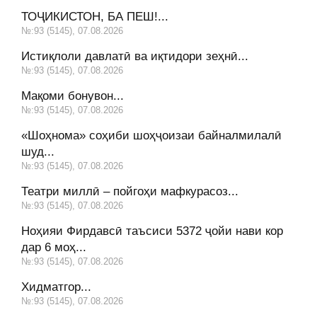
ТОҶИКИСТОН, БА ПЕШ!...
№:93 (5145), 07.08.2026
Истиқлоли давлатӣ ва иқтидори зеҳнӣ...
№:93 (5145), 07.08.2026
Мақоми бонувон...
№:93 (5145), 07.08.2026
«Шоҳнома» соҳиби шоҳҷоизаи байналмилалӣ
шуд...
№:93 (5145), 07.08.2026
Театри миллӣ – пойгоҳи мафкурасоз...
№:93 (5145), 07.08.2026
Ноҳияи Фирдавсӣ таъсиси 5372 ҷойи нави кор
дар 6 моҳ...
№:93 (5145), 07.08.2026
Хидматгор...
№:93 (5145), 07.08.2026