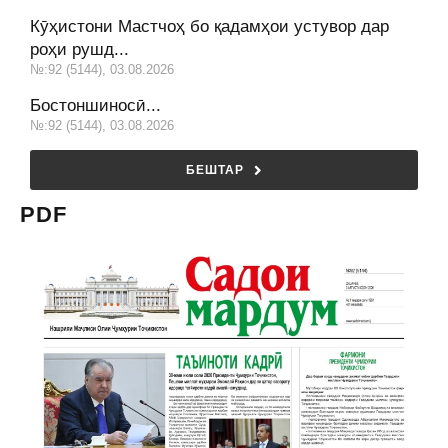
Кӯҳистони Мастчоҳ бо қадамҳои устувор дар
роҳи рушд...
№:92 (5144), 03.08.2026
Бостоншиносӣ...
№:92 (5144), 03.08.2026
БЕШТАР
PDF