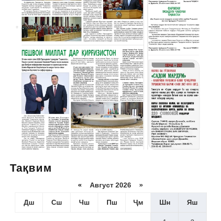
Тақвим
«
Август 2026 »
Дш
Сш
Чш
Пш
Ҷм
Шн
Яш