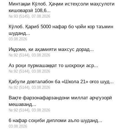
Минтақаи Кӯлоб. Ҳаҷми истеҳсоли маҳсулоти
кишоварзӣ 108,6...
№:93 (5145), 07.08.2026
Кӯлоб. Қариб 5000 нафар бо ҷойи кор таъмин
шуданд...
03.08.2026
Иқдоме, ки аҳамияти махсус дорад...
№:92 (5144), 03.08.2026
Аз роҳи пурмашаққат то шоҳроҳи аср...
№:92 (5144), 03.08.2026
Қабули довталабон ба «Школа 21» оғоз шуд...
№:92 (5144), 03.08.2026
Вақте фарзонафарзандони миллат арҷгузорӣ
мешаванд...
№:92 (5144), 03.08.2026
6 нафар соҳиби дипломи аъло шуданд...
03.08.2026