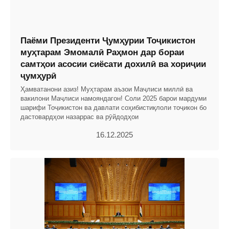
Паёми Президенти Ҷумҳурии Тоҷикистон
муҳтарам Эмомалӣ Раҳмон дар бораи
самтҳои асосии сиёсати дохилӣ ва хориҷии
ҷумҳурӣ
Ҳамватанони азиз! Муҳтарам аъзои Маҷлиси миллӣ ва
вакилони Маҷлиси намояндагон! Соли 2025 барои мардуми
шарифи Тоҷикистон ва давлати соҳибистиқлоли тоҷикон бо
дастовардҳои назаррас ва рӯйдодҳои
16.12.2025