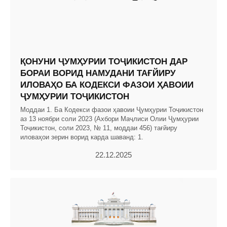
ҚОНУНИ ҶУМҲУРИИ ТОҶИКИСТОН ДАР
БОРАИ ВОРИД НАМУДАНИ ТАҒЙИРУ
ИЛОВАҲО БА КОДЕКСИ ФАЗОИ ҲАВОИИ
ҶУМҲУРИИ ТОҶИКИСТОН
Моддаи 1. Ба Кодекси фазои ҳавоии Ҷумҳурии Тоҷикистон
аз 13 ноябри соли 2023 (Ахбори Маҷлиси Олии Ҷумҳурии
Тоҷикистон, соли 2023, № 11, моддаи 456) тағйиру
иловаҳои зерин ворид карда шаванд: 1.
22.12.2025