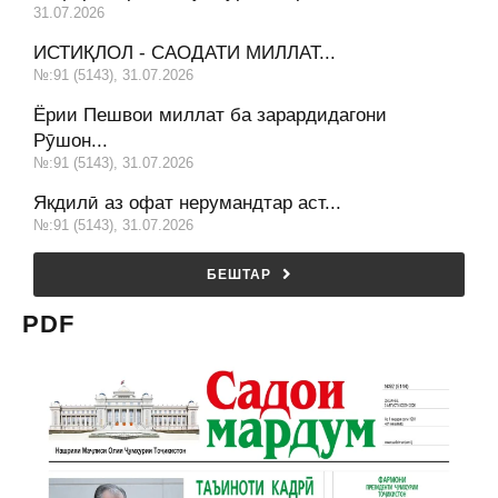
31.07.2026
ИСТИҚЛОЛ - САОДАТИ МИЛЛАТ...
№:91 (5143), 31.07.2026
Ёрии Пешвои миллат ба зарардидагони
Рӯшон...
№:91 (5143), 31.07.2026
Якдилӣ аз офат нерумандтар аст...
№:91 (5143), 31.07.2026
БЕШТАР
PDF