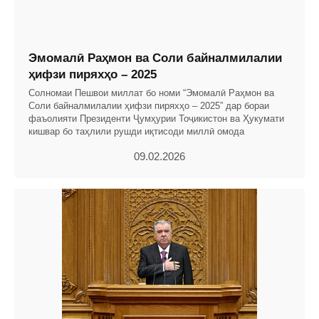
Эмомалӣ Раҳмон ва Соли байналмилалии
ҳифзи пиряхҳо – 2025
Солномаи Пешвои миллат бо номи “Эмомалӣ Раҳмон ва
Соли байналмилалии ҳифзи пиряхҳо – 2025” дар бораи
фаъолияти Президенти Ҷумҳурии Тоҷикистон ва Ҳукумати
кишвар бо таҳлили рушди иқтисоди миллӣ омода
09.02.2026