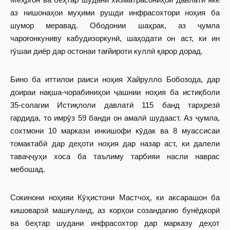
аз нишонаҳои муҳими рушди инфрасохтори ноҳия ба
шумор меравад. Ободонии шаҳрак, аз ҷумла
чароғонкуниву кабудизоркунӣ, шаҳодати он аст, ки ин
гӯшаи диёр дар остонаи тағйироти куллӣ қарор дорад.
Бино ба иттилои раиси ноҳия Хайрулло Бобозода, дар
доираи нақша-чорабиниҳои ҷашнии ноҳия ба истиқболи
35-солагии Истиқлоли давлатӣ 115 банд тарҳрезӣ
гардида, то имрӯз 59 банди он амалӣ шудааст. Аз ҷумла,
сохтмони 10 маркази инкишофи кӯдак ва 8 муассисаи
томактабӣ дар деҳоти ноҳия дар назар аст, ки далели
таваҷҷуҳи хоса ба таълиму тарбияи насли наврас
мебошад.
Сокинони ноҳияи Кӯҳистони Мастчоҳ, ки аксарашон ба
кишоварзӣ машғуланд, аз корҳои созандагию бунёдкорӣ
ва беҳтар шудани инфрасохтор дар марказу деҳот