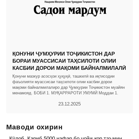
ҚОНУНИ ҶУМҲУРИИ ТОҶИКИСТОН ДАР
БОРАИ МУАССИСАИ ТАҲСИЛОТИ ОЛИИ
КАСБИИ ДОРОИ МАҚОМИ БАЙНАЛМИЛАЛӢ
Қонуни мазкур асосҳои ҳуқуқӣ, ташкилӣ ва иқтисодии
фаъолияти муассисаи таҳсилоти олии касбии дорои
мақоми байналмилалиро дар Ҷумҳурии Тоҷикистон муайян
менамояд. БОБИ 1. МУҚАРРАРОТИ УМУМӢ Моддаи 1.
23.12.2025
Маводи охирин
Кӯлоб. Қариб 5000 нафар бо ҷойи кор таъмин