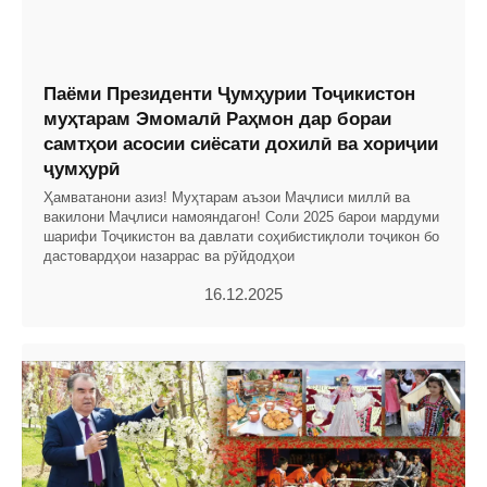
Паёми Президенти Ҷумҳурии Тоҷикистон
муҳтарам Эмомалӣ Раҳмон дар бораи
самтҳои асосии сиёсати дохилӣ ва хориҷии
ҷумҳурӣ
Ҳамватанони азиз! Муҳтарам аъзои Маҷлиси миллӣ ва
вакилони Маҷлиси намояндагон! Соли 2025 барои мардуми
шарифи Тоҷикистон ва давлати соҳибистиқлоли тоҷикон бо
дастовардҳои назаррас ва рӯйдодҳои
16.12.2025