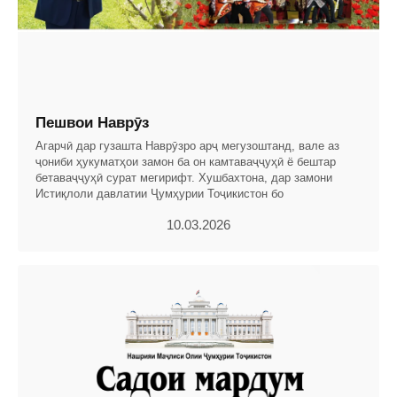
Пешвои Наврӯз
Агарчӣ дар гузашта Наврӯзро арҷ мегузоштанд, вале аз
ҷониби ҳукуматҳои замон ба он камтаваҷҷуҳӣ ё бештар
бетаваҷҷуҳӣ сурат мегирифт. Хушбахтона, дар замони
Истиқлоли давлатии Ҷумҳурии Тоҷикистон бо
10.03.2026