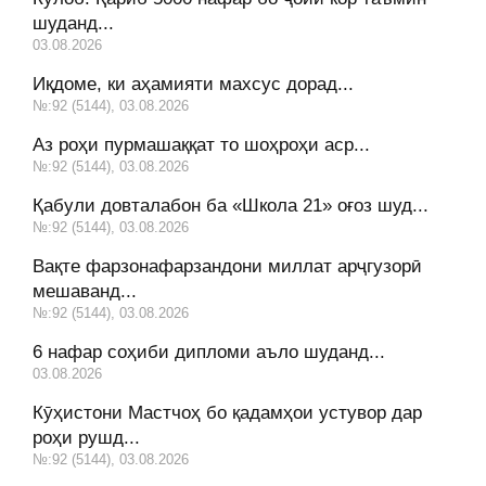
шуданд...
03.08.2026
Иқдоме, ки аҳамияти махсус дорад...
№:92 (5144), 03.08.2026
Аз роҳи пурмашаққат то шоҳроҳи аср...
№:92 (5144), 03.08.2026
Қабули довталабон ба «Школа 21» оғоз шуд...
№:92 (5144), 03.08.2026
Вақте фарзонафарзандони миллат арҷгузорӣ
мешаванд...
№:92 (5144), 03.08.2026
6 нафар соҳиби дипломи аъло шуданд...
03.08.2026
Кӯҳистони Мастчоҳ бо қадамҳои устувор дар
роҳи рушд...
№:92 (5144), 03.08.2026