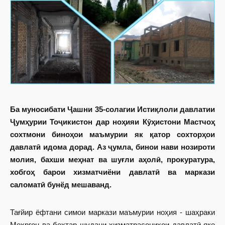
Ба муносибати Ҷашни 35-солагии Истиқлоли давлатии
Ҷумҳурии Тоҷикистон дар ноҳияи Кӯҳистони Мастчоҳ
сохтмони биноҳои маъмурии як қатор сохторҳои
давлатӣ идома дорад. Аз ҷумла, бинои нави нозироти
молия, бахши меҳнат ва шуғли аҳолӣ, прокуратура,
хобгоҳ барои хизматчиёни давлатӣ ва маркази
саломатӣ бунёд мешаванд.
Тағйир ёфтани симои маркази маъмурии ноҳия - шаҳраки
Меҳргон ва беҳтар шудани хизматрасониҳои давлатӣ яке