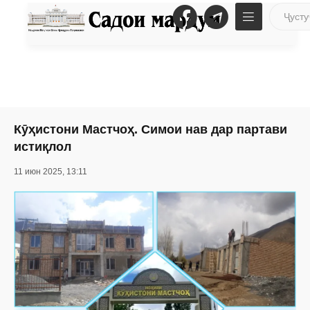
Кӯҳистони Мастчоҳ. Симои нав дар партави
истиқлол
11 июн 2025, 13:11