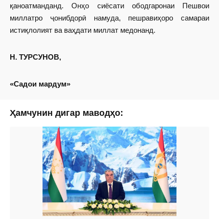
қаноатманданд. Онҳо сиёсати ободгаронаи Пешвои
миллатро ҷонибдорӣ намуда, пешравиҳоро самараи
истиқлолият ва ваҳдати миллат медонанд.
Н. ТУРСУНОВ,
«Садои мардум»
Ҳамчунин дигар маводҳо: