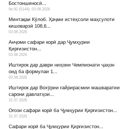
Бостоншиносӣ...
№:92 (5144), 03.08.2026
Минтақаи Кӯлоб. Ҳаҷми истеҳсоли маҳсулоти
кишоварзӣ 108,6...
03.08.2026
Анҷоми сафари корӣ дар Ҷумҳурии
Қирғизистон...
03.08.2026
Иштирок дар даври ниҳоии Чемпионати ҷаҳон
оид ба формулаи 1...
03.08.2026
Иштирок дар Вохӯрии ғайрирасмии машваратии
сарони давлатҳои...
31.07.2026
Оғози сафари корӣ ба Ҷумҳурии Қирғизистон...
31.07.2026
Сафари корӣ ба Ҷумҳурии Қирғизистон...