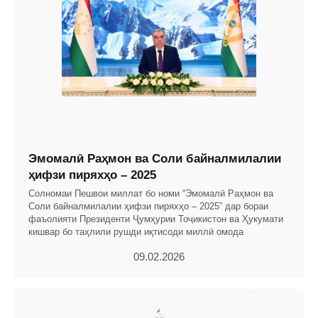
Эмомалӣ Раҳмон ва Соли байналмилалии
ҳифзи пиряхҳо – 2025
Солномаи Пешвои миллат бо номи “Эмомалӣ Раҳмон ва
Соли байналмилалии ҳифзи пиряхҳо – 2025” дар бораи
фаъолияти Президенти Ҷумҳурии Тоҷикистон ва Ҳукумати
кишвар бо таҳлили рушди иқтисоди миллӣ омода
09.02.2026