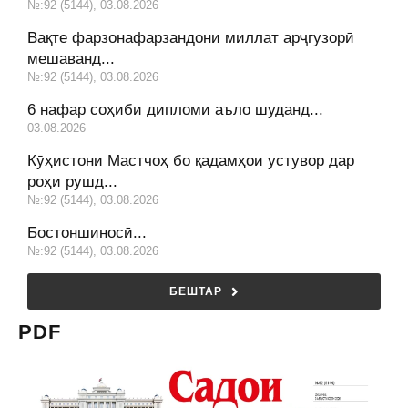
№:92 (5144), 03.08.2026
Вақте фарзонафарзандони миллат арҷгузорӣ
мешаванд...
№:92 (5144), 03.08.2026
6 нафар соҳиби дипломи аъло шуданд...
03.08.2026
Кӯҳистони Мастчоҳ бо қадамҳои устувор дар
роҳи рушд...
№:92 (5144), 03.08.2026
Бостоншиносӣ...
№:92 (5144), 03.08.2026
БЕШТАР
PDF