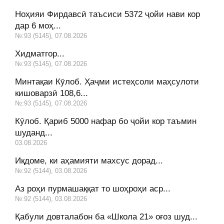
Ноҳияи Фирдавсӣ таъсиси 5372 ҷойи нави кор
дар 6 моҳ...
№:93 (5145), 07.08.2026
Хидматгор...
№:93 (5145), 07.08.2026
Минтақаи Кӯлоб. Ҳаҷми истеҳсоли маҳсулоти
кишоварзӣ 108,6...
№:93 (5145), 07.08.2026
Кӯлоб. Қариб 5000 нафар бо ҷойи кор таъмин
шуданд...
03.08.2026
Иқдоме, ки аҳамияти махсус дорад...
№:92 (5144), 03.08.2026
Аз роҳи пурмашаққат то шоҳроҳи аср...
№:92 (5144), 03.08.2026
Қабули довталабон ба «Школа 21» оғоз шуд...