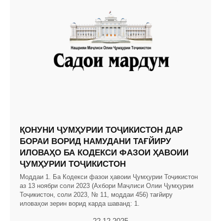
ҚОНУНИ ҶУМҲУРИИ ТОҶИКИСТОН ДАР
БОРАИ ВОРИД НАМУДАНИ ТАҒЙИРУ
ИЛОВАҲО БА КОДЕКСИ ФАЗОИ ҲАВОИИ
ҶУМҲУРИИ ТОҶИКИСТОН
Моддаи 1. Ба Кодекси фазои ҳавоии Ҷумҳурии Тоҷикистон
аз 13 ноябри соли 2023 (Ахбори Маҷлиси Олии Ҷумҳурии
Тоҷикистон, соли 2023, № 11, моддаи 456) тағйиру
иловаҳои зерин ворид карда шаванд: 1.
22.12.2025