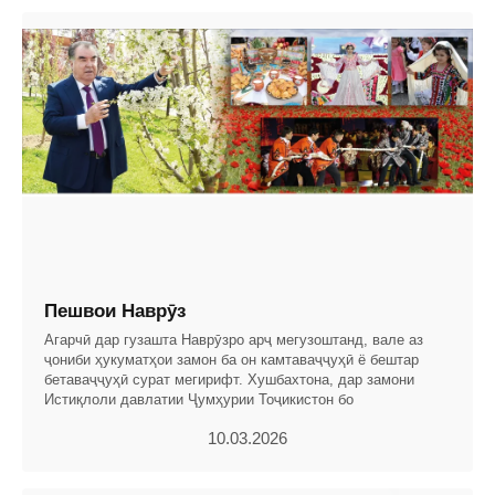
Пешвои Наврӯз
Агарчӣ дар гузашта Наврӯзро арҷ мегузоштанд, вале аз
ҷониби ҳукуматҳои замон ба он камтаваҷҷуҳӣ ё бештар
бетаваҷҷуҳӣ сурат мегирифт. Хушбахтона, дар замони
Истиқлоли давлатии Ҷумҳурии Тоҷикистон бо
10.03.2026