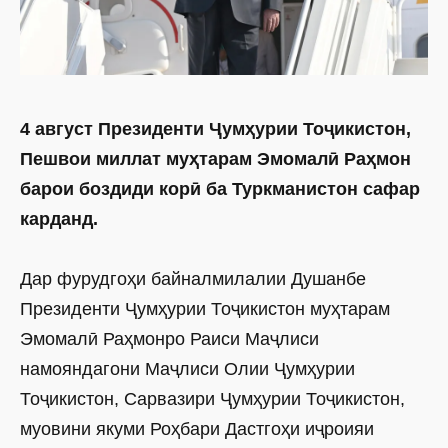
4 август Президенти Ҷумҳурии Тоҷикистон,
Пешвои миллат муҳтарам Эмомалӣ Раҳмон
барои боздиди корӣ ба Туркманистон сафар
карданд.
Дар фурудгоҳи байналмилалии Душанбе
Президенти Ҷумҳурии Тоҷикистон муҳтарам
Эмомалӣ Раҳмонро Раиси Маҷлиси
намояндагони Маҷлиси Олии Ҷумҳурии
Тоҷикистон, Сарвазири Ҷумҳурии Тоҷикистон,
муовини якуми Роҳбари Дастгоҳи иҷроияи