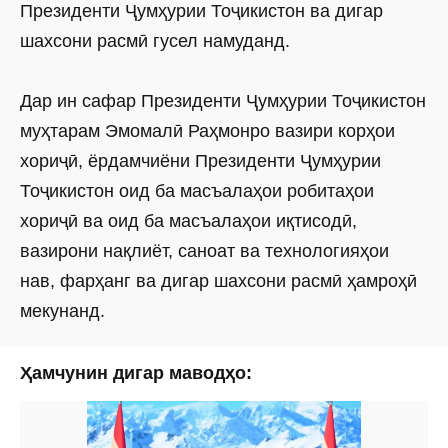
Президенти Ҷумҳурии Тоҷикистон ва дигар
шахсони расмӣ гусел намуданд.
Дар ин сафар Президенти Ҷумҳурии Тоҷикистон
муҳтарам Эмомалӣ Раҳмонро вазири корҳои
хориҷӣ, ёрдамчиёни Президенти Ҷумҳурии
Тоҷикистон оид ба масъалаҳои робитаҳои
хориҷӣ ва оид ба масъалаҳои иқтисодӣ,
вазирони нақлиёт, саноат ва технологияҳои
нав, фарҳанг ва дигар шахсони расмӣ ҳамроҳӣ
мекунанд.
Ҳамчунин дигар маводҳо: