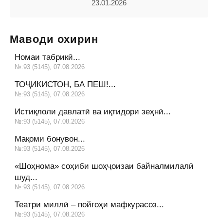
23.01.2026
Маводи охирин
Номаи табрикӣ...
№:93 (5145), 07.08.2026
ТОҶИКИСТОН, БА ПЕШ!...
№:93 (5145), 07.08.2026
Истиқлоли давлатӣ ва иқтидори зеҳнӣ...
№:93 (5145), 07.08.2026
Мақоми бонувон...
№:93 (5145), 07.08.2026
«Шоҳнома» соҳиби шоҳҷоизаи байналмилалӣ
шуд...
№:93 (5145), 07.08.2026
Театри миллӣ – пойгоҳи мафкурасоз...
№:93 (5145), 07.08.2026