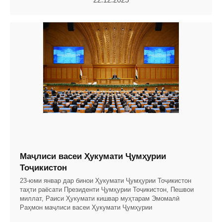
Маҷлиси васеи Ҳукумати Ҷумҳурии
Тоҷикистон
23-юми январ дар бинои Ҳукумати Ҷумҳурии Тоҷикистон
таҳти раёсати Президенти Ҷумҳурии Тоҷикистон, Пешвои
миллат, Раиси Ҳукумати кишвар муҳтарам Эмомалӣ
Раҳмон маҷлиси васеи Ҳукумати Ҷумҳурии