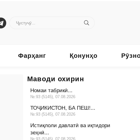
Фарҳанг
Қонунҳо
Рӯзн
Маводи охирин
Номаи табрикӣ...
№:93 (5145), 07.08.2026
ТОҶИКИСТОН, БА ПЕШ!...
№:93 (5145), 07.08.2026
Истиқлоли давлатӣ ва иқтидори
зеҳнӣ...
№:93 (5145), 07.08.2026