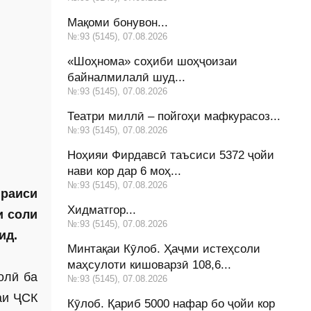
Мақоми бонувон...
№:93 (5145), 07.08.2026
«Шоҳнома» соҳиби шоҳҷоизаи
байналмилалӣ шуд...
№:93 (5145), 07.08.2026
Театри миллӣ – пойгоҳи мафкурасоз...
№:93 (5145), 07.08.2026
Ноҳияи Фирдавсӣ таъсиси 5372 ҷойи
нави кор дар 6 моҳ...
№:93 (5145), 07.08.2026
раиси
Хидматгор...
и соли
№:93 (5145), 07.08.2026
ид.
Минтақаи Кӯлоб. Ҳаҷми истеҳсоли
маҳсулоти кишоварзӣ 108,6...
олӣ ба
№:93 (5145), 07.08.2026
аи ҶСК
Кӯлоб. Қариб 5000 нафар бо ҷойи кор