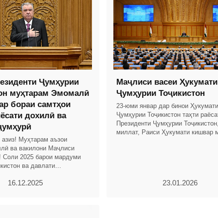
езиденти Ҷумҳурии
Маҷлиси васеи Ҳукумати
он муҳтарам Эмомалӣ
Ҷумҳурии Тоҷикистон
ар бораи самтҳои
23-юми январ дар бинои Ҳукумат
иёсати дохилӣ ва
Ҷумҳурии Тоҷикистон таҳти раёса
Президенти Ҷумҳурии Тоҷикистон
ҷумҳурӣ
миллат, Раиси Ҳукумати кишвар 
 азиз! Муҳтарам аъзои
Эмомалӣ Раҳмон маҷлиси васеи 
лӣ ва вакилони Маҷлиси
Ҷумҳурии
! Соли 2025 барои мардуми
кистон ва давлати
оли тоҷикон бо дастовардҳои
16.12.2025
23.01.2026
 рӯйдодҳои