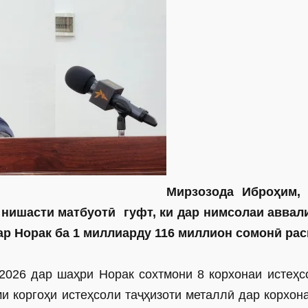
Мирзозода Иброҳим, 
 нишасти матбуотӣ гуфт, ки дар нимсолаи аввал
ар Норак ба 1 миллиарду 116 миллион сомонӣ рас
-2026 дар шаҳри Норак сохтмони 8 корхонаи истеҳс
и коргоҳи истеҳсоли таҷҳизоти металлӣ дар корхон