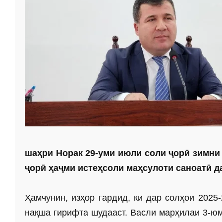
шаҳри Норак 29-уми июли соли ҷорӣ зимни
ҷорӣ ҳаҷми истеҳсоли маҳсулоти саноатӣ д
Ҳамчунин, изҳор гардид, ки дар солҳои 2025
нақша гирифта шудааст. Васли марҳилаи 3-юм