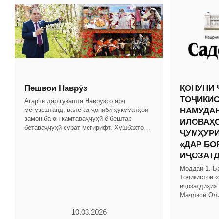
Пешвои Наврӯз
ҚОНУНИ 
ТОҶИКИС
Агарчӣ дар гузашта Наврӯзро арҷ
мегузоштанд, вале аз ҷониби ҳукуматҳои
НАМУДАН
замон ба он камтаваҷҷуҳӣ ё бештар
ИЛОВАҲО
бетаваҷҷуҳӣ сурат мегирифт. Хушбахтона,
ҶУМҲУРИ
дар замони Истиқлоли давлатии Ҷумҳурии
«ДАР БО
Тоҷикистон бо
ИҶОЗАТД
Моддаи 1. Б
Тоҷикистон 
иҷозатдиҳӣ» 
Маҷлиси Оли
2023, №4-6, 
10.03.2026
2024, №5-6, 