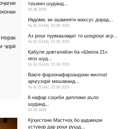
оҷагии
таъмин шуданд...
03.08.2026
рхонаи
Иқдоме, ки аҳамияти махсус дорад...
№:92 (5144), 03.08.2026
Аз роҳи пурмашаққат то шоҳроҳи аср...
 Норак
№:92 (5144), 03.08.2026
и ҷорӣ
Қабули довталабон ба «Школа 21»
оғоз шуд...
№:92 (5144), 03.08.2026
Вақте фарзонафарзандони миллат
арҷгузорӣ мешаванд...
№:92 (5144), 03.08.2026
6 нафар соҳиби дипломи аъло
шуданд...
03.08.2026
Кӯҳистони Мастчоҳ бо қадамҳои
устувор дар роҳи рушд...