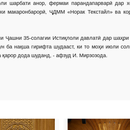
соли шарбати анор, фермаи парандапарварӣ дар х
ехи макаронбарорӣ, ҶДММ «Норак Текстайл» ва ко
ни Ҷашни 35-солагии Истиқлоли давлатӣ дар шаҳри
ун ба нақша гирифта шудааст, ки то моҳи июли сол
 қарор дода шуданд, - афзуд И. Мирзозода.