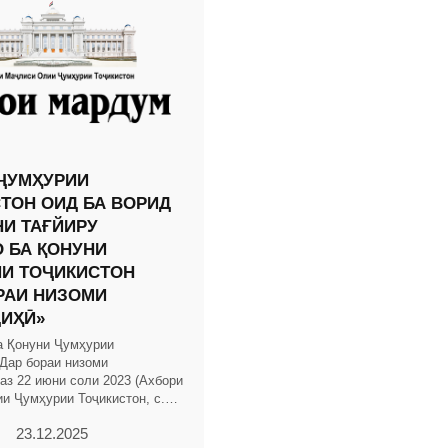
ҶУМҲУРИИ
ТОН ОИД БА ВОРИД
И ТАҒЙИРУ
 БА ҚОНУНИ
И ТОҶИКИСТОН
РАИ НИЗОМИ
ИҲӢ»
а Қонуни Ҷумҳурии
«Дар бораи низоми
аз 22 июни соли 2023 (Ахбори
и Ҷумҳурии Тоҷикистон, с.
мод. 152, №12, мод. 577; с.
23.12.2025
мод. 257;