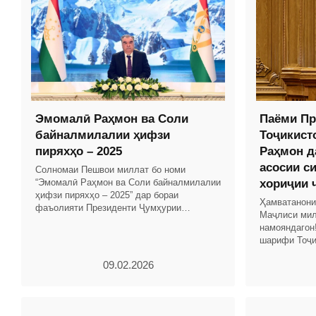
Эмомалӣ Раҳмон ва Соли
Паёми Пр
байналмилалии ҳифзи
Тоҷикист
пиряхҳо – 2025
Раҳмон д
асосии с
Солномаи Пешвои миллат бо номи
“Эмомалӣ Раҳмон ва Соли байналмилалии
хориҷии 
ҳифзи пиряхҳо – 2025” дар бораи
Ҳамватанони
фаъолияти Президенти Ҷумҳурии
Маҷлиси мил
Тоҷикистон ва Ҳукумати кишвар бо
намояндагон
таҳлили рушди иқтисоди миллӣ омода
шарифи Тоҷи
соҳибистиқл
09.02.2026
назаррас ва