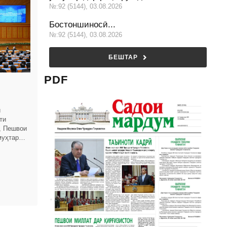
№:92 (5144), 03.08.2026
Бостоншиносӣ...
№:92 (5144), 03.08.2026
БЕШТАР
PDF
и
ти
, Пешвои
муҳтарам
Ҳукумати