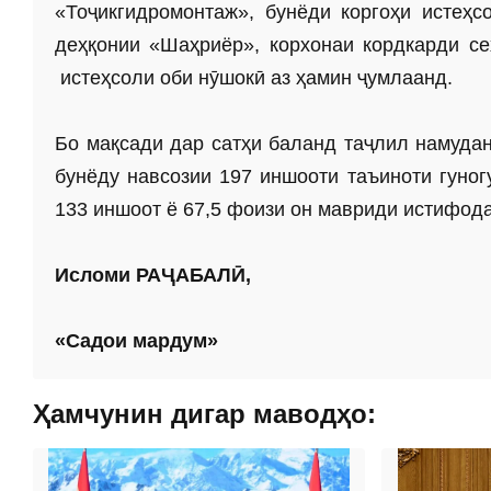
«Тоҷикгидромонтаж», бунёди коргоҳи истеҳ
деҳқонии «Шаҳриёр», корхонаи кордкарди с
истеҳсоли оби нӯшокӣ аз ҳамин ҷумлаанд.
Бо мақсади дар сатҳи баланд таҷлил намуда
бунёду навсозии 197 иншооти таъиноти гуног
133 иншоот ё 67,5 фоизи он мавриди истифода
Исломи РАҶАБАЛӢ,
«Садои мардум»
Ҳамчунин дигар маводҳо: