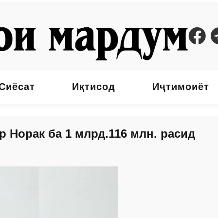
Сиёсат
Иқтисод
Иҷтимоиёт
р Норак ба 1 млрд.116 млн. расид