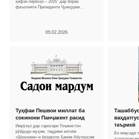
ҳифзи пиряхҳо – 2025” дар бораи
Тоҷикистон б
фаъолияти Президенти Ҷумҳурии
Тоҷикистон ва Ҳукумати кишвар бо
таҳлили рушди иқтисоди миллӣ омода
09.02.2026
Туҳфаи Пешвои миллат ба
Ташаббус
сокинони Панҷакент расид
ваҳдатгус
таърихӣ
Имрӯзҳо дар саросари Тоҷикистон
рӯйдоди муҳим, тақдими китоби
Бо мақсади 
«Шоҳнома»-и безаволи Ҳаким Абулқосим
худогоҳии м