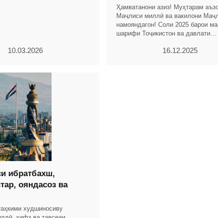
о
Ҳамватанони азиз! Муҳтарам аъз
Маҷлиси миллӣ ва вакилони Маҷ
намояндагон! Соли 2025 барои м
шарифи Тоҷикистон ва давлати
соҳибистиқлоли тоҷикон бо дасто
10.03.2026
16.12.2025
назаррас ва рӯйдодҳои
и ибратбахш,
тар, ояндасоз ва
таҳкими худшиносиву
иллӣ, ҳифз ва тавсеаи