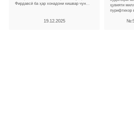
Фирдавсӣ ба ҳар хонадони кишвар чун
ҳувияти милл
туҳфаи беназири Асосгузори сулҳу
пурифтихор 
ваҳдати миллӣ - Пешвои миллат,
фарҳангии ха
19.12.2025
№:9
бузургдошти