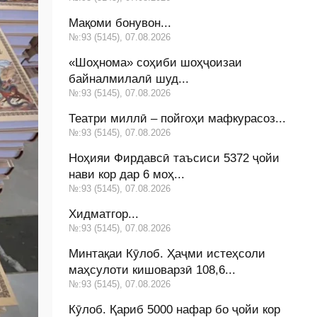
Мақоми бонувон...
№:93 (5145), 07.08.2026
«Шоҳнома» соҳиби шоҳҷоизаи
байналмилалӣ шуд...
№:93 (5145), 07.08.2026
Театри миллӣ – пойгоҳи мафкурасоз...
№:93 (5145), 07.08.2026
Ноҳияи Фирдавсӣ таъсиси 5372 ҷойи
нави кор дар 6 моҳ...
№:93 (5145), 07.08.2026
Хидматгор...
№:93 (5145), 07.08.2026
Минтақаи Кӯлоб. Ҳаҷми истеҳсоли
маҳсулоти кишоварзӣ 108,6...
№:93 (5145), 07.08.2026
Кӯлоб. Қариб 5000 нафар бо ҷойи кор