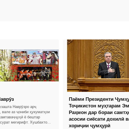
аврӯз
Паёми Президенти Ҷумҳ
Тоҷикистон муҳтарам Э
гузашта Наврӯзро арҷ
, вале аз ҷониби ҳукуматҳои
Раҳмон дар бораи самтҳ
камтаваҷҷуҳӣ ё бештар
асосии сиёсати дохилӣ в
 сурат мегирифт. Хушбахтона,
хориҷии ҷумҳурӣ
Истиқлоли давлатии Ҷумҳурии