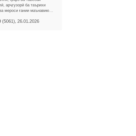
ӣ, арҷгузорӣ ба таърихи
ва мероси ғании маънавию
лқи тоҷик, инчунин,
 (5061), 26.01.2026
 хизматҳои