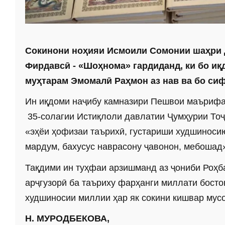
Сокинони ноҳияи Исмоили Сомонии шаҳри 
Фирдавсӣ - «Шоҳнома» гардиданд, ки бо и
муҳтарам Эмомалӣ Раҳмон аз нав ва бо си
Ин иқдоми наҷибу камназири Пешвои маърифа
35-солагии Истиқлоли давлатии Ҷумҳурии Тоҷи
«эҳёи ҳофизаи таърихӣ, густариши худшиносию
мардум, бахусус наврасону ҷавонон, мебошад
Тақдими ин туҳфаи арзишманд аз ҷониби Роҳб
арҷгузорӣ ба таъриху фарҳанги миллати босто
худшиносии миллии ҳар як сокини кишвар мус
Н. МУРОДБЕКОВА,