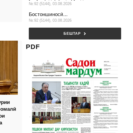
№:92 (5144), 03.08.2026
Бостоншиносӣ...
№:92 (5144), 03.08.2026
БЕШТАР
PDF
урии
момалӣ
ои
а