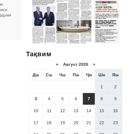
ои
лиси
ардуми
вардҳои
Тақвим
«
Август 2026 »
Дш
Сш
Чш
Пш
Ҷм
Шн
Яш
1
2
3
4
5
6
7
8
9
10
11
12
13
14
15
16
17
18
19
20
21
22
23