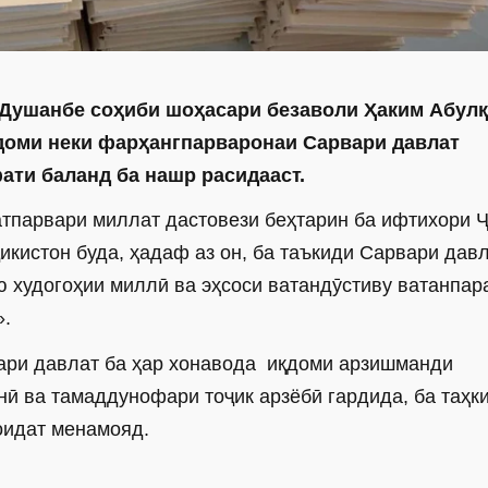
Душанбе соҳиби шоҳасари безаволи Ҳаким Абул
қдоми неки фарҳангпарваронаи Сарвари давлат
фати баланд ба нашр расидааст.
тпарвари миллат дастовези беҳтарин ба ифтихори 
кистон буда, ҳадаф аз он, ба таъкиди Сарвари давл
 худогоҳии миллӣ ва эҳсоси ватандӯстиву ватанпар
».
ари давлат ба ҳар хонавода иқдоми арзишманди
нӣ ва тамаддунофари тоҷик арзёбӣ гардида, ба таҳк
оидат менамояд.