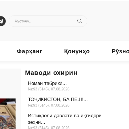
Фарҳанг
Қонунҳо
Рӯзн
Маводи охирин
Номаи табрикӣ...
№:93 (5145), 07.08.2026
ТОҶИКИСТОН, БА ПЕШ!...
№:93 (5145), 07.08.2026
Истиқлоли давлатӣ ва иқтидори
зеҳнӣ...
№:93 (5145), 07.08.2026