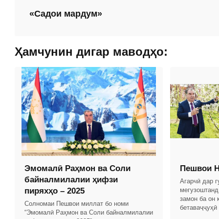
«Садои мардум»
Ҳамчунин дигар маводҳо:
Эмомалӣ Раҳмон ва Соли
Пешвои Н
байналмилалии ҳифзи
Агарчӣ дар 
пиряхҳо – 2025
мегузоштанд
замон ба он 
Солномаи Пешвои миллат бо номи
бетаваҷҷуҳӣ
“Эмомалӣ Раҳмон ва Соли байналмилалии
дар замони 