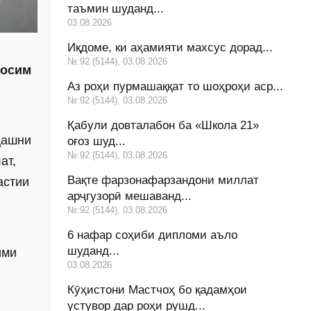
таъмин шуданд...
03.08.2026
Иқдоме, ки аҳамияти махсус дорад...
№:92 (5144), 03.08.2026
қосим
Аз роҳи пурмашаққат то шоҳроҳи аср...
№:92 (5144), 03.08.2026
Қабули довталабон ба «Школа 21»
Ҷашни
оғоз шуд...
№:92 (5144), 03.08.2026
ат,
Вақте фарзонафарзандони миллат
астии
арҷгузорӣ мешаванд...
№:92 (5144), 03.08.2026
6 нафар соҳиби дипломи аъло
шуданд...
ими
03.08.2026
Кӯҳистони Мастчоҳ бо қадамҳои
устувор дар роҳи рушд...