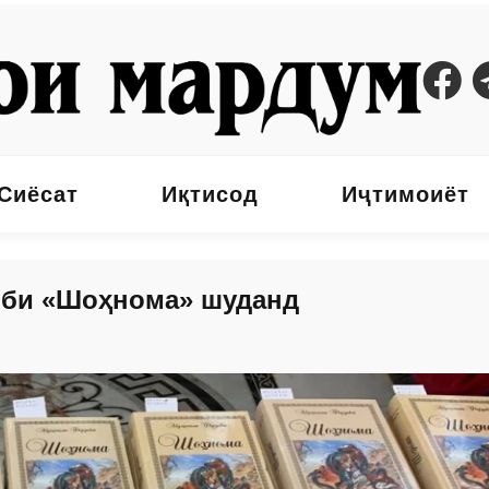
Сиёсат
Иқтисод
Иҷтимоиёт
иби «Шоҳнома» шуданд