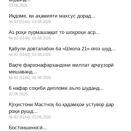
03.08.2026
Иқдоме, ки аҳамияти махсус дорад...
№:92 (5144), 03.08.2026
Аз роҳи пурмашаққат то шоҳроҳи аср...
№:92 (5144), 03.08.2026
Қабули довталабон ба «Школа 21» оғоз шуд...
№:92 (5144), 03.08.2026
Вақте фарзонафарзандони миллат арҷгузорӣ
мешаванд...
№:92 (5144), 03.08.2026
6 нафар соҳиби дипломи аъло шуданд...
03.08.2026
Кӯҳистони Мастчоҳ бо қадамҳои устувор дар
роҳи рушд...
№:92 (5144), 03.08.2026
Бостоншиносӣ...