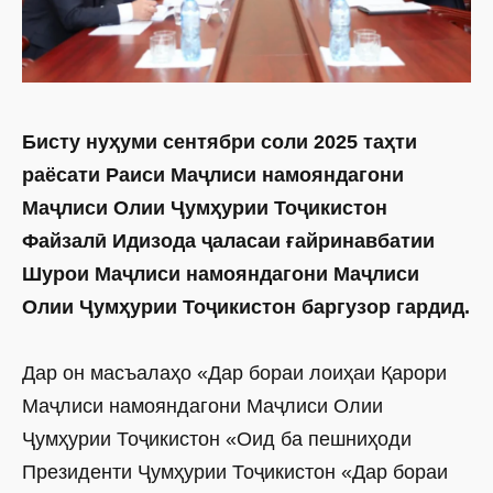
Бисту нуҳуми сентябри соли 2025 таҳти
раёсати Раиси Маҷлиси намояндагони
Маҷлиси Олии Ҷумҳурии Тоҷикистон
Файзалӣ Идизода ҷаласаи ғайринавбатии
Шурои Маҷлиси намояндагони Маҷлиси
Олии Ҷумҳурии Тоҷикистон баргузор гардид.
Дар он масъалаҳо «Дар бораи лоиҳаи Қарори
Маҷлиси намояндагони Маҷлиси Олии
Ҷумҳурии Тоҷикис­тон «Оид ба пешниҳоди
Президенти Ҷумҳурии Тоҷикистон «Дар бораи