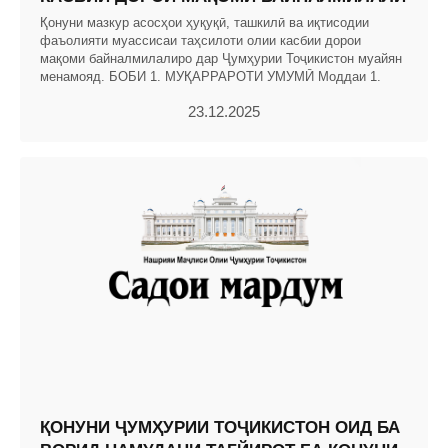
Қонуни мазкур асосҳои ҳуқуқӣ, ташкилӣ ва иқтисодии
фаъолияти муассисаи таҳсилоти олии касбии дорои
мақоми байналмилалиро дар Ҷумҳурии Тоҷикистон муайян
менамояд. БОБИ 1. МУҚАРРАРОТИ УМУМӢ Моддаи 1.
23.12.2025
ҚОНУНИ ҶУМҲУРИИ ТОҶИКИСТОН ОИД БА