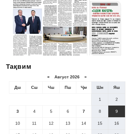
Тақвим
«
Август 2026 »
Дш
Сш
Чш
Пш
Ҷм
Шн
Яш
1
2
3
4
5
6
7
8
9
10
11
12
13
14
15
16