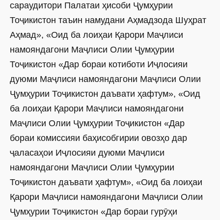
сар­аудитори Палатаи ҳисоби Ҷумҳурии
Тоҷикистон таъин намудани Аҳмадзода Шуҳрат
Аҳмад», «Оид ба лоиҳаи Қарори
Маҷлиси
намояндагони Маҷлиси Олии Ҷумҳурии
Тоҷикистон «Дар бораи котиботи Иҷлосияи
дуюми Маҷлиси намояндагони Маҷлиси Олии
Ҷумҳурии Тоҷикистон даъвати ҳафтум», «Оид
ба лоиҳаи Қарори Маҷлиси намояндагони
Маҷлиси Олии Ҷумҳурии Тоҷикистон «Дар
бораи комиссияи баҳисобгирии овозҳо дар
ҷаласаҳои Иҷлосияи дуюми Маҷлиси
намояндагони Маҷлиси Олии Ҷумҳурии
Тоҷикистон даъвати ҳафтум», «Оид ба лоиҳаи
Қарори Маҷлиси намояндагони Маҷлиси Олии
Ҷумҳурии Тоҷикистон «Дар бораи гурӯҳи