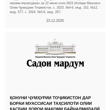
низоми иҷозатдиҳӣ» аз 22 июни соли 2023 (Ахбори Маҷлиси
Олии Ҷумҳурии Тоҷикистон, с. 2023, №4-6, мод. 152, №12,
мод. 577; с. 2024, №5-6, мод. 257;
23.12.2025
ҚОНУНИ ҶУМҲУРИИ ТОҶИКИСТОН ДАР
БОРАИ МУАССИСАИ ТАҲСИЛОТИ ОЛИИ
КАСБИИ ДОРОИ МАҚОМИ БАЙНАЛМИЛАЛӢ