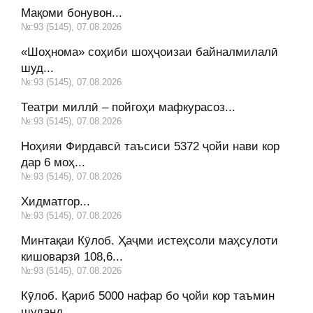
Мақоми бонувон...
№:93 (5145), 07.08.2026
«Шоҳнома» соҳиби шоҳҷоизаи байналмилалӣ
шуд...
№:93 (5145), 07.08.2026
Театри миллӣ – пойгоҳи мафкурасоз...
№:93 (5145), 07.08.2026
Ноҳияи Фирдавсӣ таъсиси 5372 ҷойи нави кор
дар 6 моҳ...
№:93 (5145), 07.08.2026
Хидматгор...
№:93 (5145), 07.08.2026
Минтақаи Кӯлоб. Ҳаҷми истеҳсоли маҳсулоти
кишоварзӣ 108,6...
№:93 (5145), 07.08.2026
Кӯлоб. Қариб 5000 нафар бо ҷойи кор таъмин
шуданд...