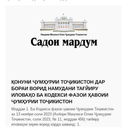
ҚОНУНИ ҶУМҲУРИИ ТОҶИКИСТОН ДАР
БОРАИ ВОРИД НАМУДАНИ ТАҒЙИРУ
ИЛОВАҲО БА КОДЕКСИ ФАЗОИ ҲАВОИИ
ҶУМҲУРИИ ТОҶИКИСТОН
Моддаи 1. Ба Кодекси фазои ҳавоии Ҷумҳурии Тоҷикистон
аз 13 ноябри соли 2023 (Ахбори Маҷлиси Олии Ҷумҳурии
Тоҷикистон, соли 2023, № 11, моддаи 456) тағйиру
иловаҳои зерин ворид карда шаванд: 1.