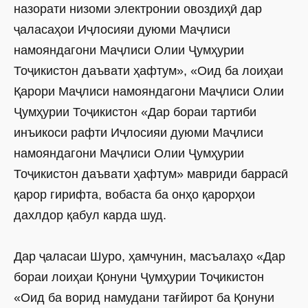
назорати низоми электронии овоздиҳӣ дар
ҷаласаҳои Иҷлосияи дуюми Маҷлиси
намояндагони Маҷлиси Олии Ҷумҳурии
Тоҷикистон даъвати ҳафтум», «Оид ба лоиҳаи
Қарори Маҷлиси намояндагони Маҷлиси Олии
Ҷумҳурии Тоҷикистон «Дар бораи тартиби
инъикоси рафти Иҷлосияи дуюми Маҷлиси
намояндагони Маҷлиси Олии Ҷумҳурии
Тоҷикистон даъвати ҳафтум» мавриди баррасӣ
қарор гирифта, вобаста ба онҳо қарорҳои
дахлдор қабул карда шуд.
Дар ҷаласаи Шуро, ҳамчунин, масъалаҳо «Дар
бораи лоиҳаи Қонуни Ҷумҳурии Тоҷикистон
«Оид ба ворид намудани тағйирот ба Қонуни