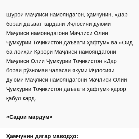
Шурои Маҷлиси намояндагон, ҳамчунин, «Дар
бораи даъват кардани Иҷлосияи дуюми
Маҷлиси намояндагони Маҷлиси Олии
Ҷумҳурии Тоҷикистон даъвати ҳафтум» ва «Оид
ба лоиҳаи Қарори Маҷлиси намояндагони
Маҷлиси Олии Ҷумҳурии Тоҷикистон «Дар
бораи рӯзномаи ҷаласаи якуми Иҷлосияи
дуюми Маҷлиси намояндагони Маҷлиси Олии
Ҷумҳурии Тоҷикистон даъвати ҳафтум» қарор
қабул кард.
«Садои мардум»
Ҳамчунин дигар маводҳо: