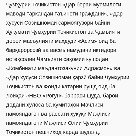
Ҷумҳурии Тоҷикистон «Дар бораи муомилоти
маводи таркандаи таъиноти гражданӣ», «Дар
хусуси Созишномаи сармоягузорӣ байни
Ҳукумати Ҷумҳурии Тоҷикистон ва Ҷамъияти
дорои масъулияти маҳдуди «Асим» оид ба
барқарорсозӣ ва васеъ намудани иқтидори
истеҳсолии Ҷамъияти саҳомии кушодаи
«Комбинати маъдантозакунии Адрасмон» ва
«Дар хусуси Созишномаи қарзӣ байни Ҷумҳурии
Тоҷикистон ва Фонди қатарии рушд оид ба
Лоиҳаи «НБО «Роғун» баррасӣ шуда, барои
додани хулоса ба кумитаҳои Маҷлиси
намояндагон ва раёсати ҳуқуқи Маҷлиси
намояндагони Маҷлиси Олии Ҷумҳурии
Тоҷикистон пешниҳод карда шуданд.