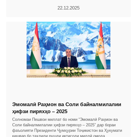
22.12.2025
Эмомалӣ Раҳмон ва Соли байналмилалии
ҳифзи пиряхҳо – 2025
Солномаи Пешвои миллат бо номи “Эмомалӣ Раҳмон ва
Соли байналмилалии ҳифзи пиряхҳо – 2025” дар бораи
фаъолияти Президенти Ҷумҳурии Тоҷикистон ва Ҳукумати
кишвар бо таҳлили рушди иқтисоди миллӣ омода