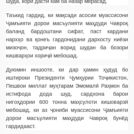
шуда, кори дастӣ кам ба назар мерасад.
Таъкид гардид, ки мақсади асосии муассисони
Ҷамъияти дорои масъулияти маҳдуди Чавроқ
баланд бардоштани сифат, паст кардани
нархҳо ва қонеъ гардонидани дархосту ниёзи
мизоҷон, тадриҷан ворид шудан ба бозори
кишварҳои хориҷӣ мебошад.
Дуюмин иншооте, ки дар ҳамин ҳудуд бо
иштироки Президенти Ҷумҳурии Тоҷикистон,
Пешвои миллат муҳтарам Эмомалӣ Раҳмон ба
истифода дода шуд, сардхона барои
нигоҳдории 600 тонна маҳсулоти кишоварзӣ
мебошад, ки аз ҷониби муассисони Ҷамъияти
дорои масъулияти маҳдуди Чавроқ бунёд
гардидааст.