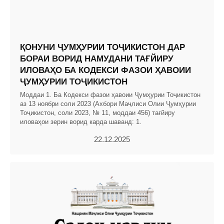
ҚОНУНИ ҶУМҲУРИИ ТОҶИКИСТОН ДАР
БОРАИ ВОРИД НАМУДАНИ ТАҒЙИРУ
ИЛОВАҲО БА КОДЕКСИ ФАЗОИ ҲАВОИИ
ҶУМҲУРИИ ТОҶИКИСТОН
Моддаи 1. Ба Кодекси фазои ҳавоии Ҷумҳурии Тоҷикистон
аз 13 ноябри соли 2023 (Ахбори Маҷлиси Олии Ҷумҳурии
Тоҷикистон, соли 2023, № 11, моддаи 456) тағйиру
иловаҳои зерин ворид карда шаванд: 1.
22.12.2025