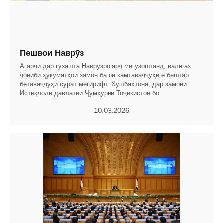
Пешвои Наврӯз
Агарчӣ дар гузашта Наврӯзро арҷ мегузоштанд, вале аз
ҷониби ҳукуматҳои замон ба он камтаваҷҷуҳӣ ё бештар
бетаваҷҷуҳӣ сурат мегирифт. Хушбахтона, дар замони
Истиқлоли давлатии Ҷумҳурии Тоҷикистон бо
10.03.2026