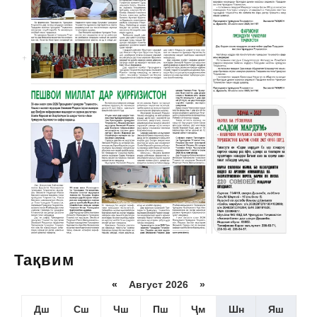
Тақвим
«
Август 2026 »
Дш
Сш
Чш
Пш
Ҷм
Шн
Яш