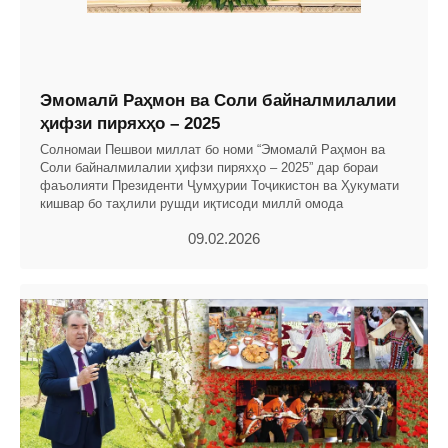
Эмомалӣ Раҳмон ва Соли байналмилалии
ҳифзи пиряхҳо – 2025
Солномаи Пешвои миллат бо номи “Эмомалӣ Раҳмон ва
Соли байналмилалии ҳифзи пиряхҳо – 2025” дар бораи
фаъолияти Президенти Ҷумҳурии Тоҷикистон ва Ҳукумати
кишвар бо таҳлили рушди иқтисоди миллӣ омода
09.02.2026