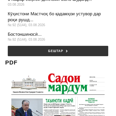
03.08.2026
Кӯҳистони Мастчоҳ бо қадамҳои устувор дар
роҳи рушд...
№:92 (5144), 03.08.2026
Бостоншиносӣ...
№:92 (5144), 03.08.2026
БЕШТАР
PDF