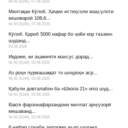
№:93 (5145), 07.08.2026
Минтақаи Кӯлоб. Ҳаҷми истеҳсоли маҳсулоти
кишоварзӣ 108,6...
№:93 (5145), 07.08.2026
Кӯлоб. Қариб 5000 нафар бо ҷойи кор таъмин
шуданд...
03.08.2026
Иқдоме, ки аҳамияти махсус дорад...
№:92 (5144), 03.08.2026
Аз роҳи пурмашаққат то шоҳроҳи аср...
№:92 (5144), 03.08.2026
Қабули довталабон ба «Школа 21» оғоз шуд...
№:92 (5144), 03.08.2026
Вақте фарзонафарзандони миллат арҷгузорӣ
мешаванд...
№:92 (5144), 03.08.2026
6 нафар соҳиби дипломи аъло шуданд...