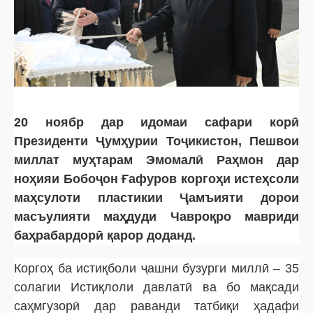
20 ноябр дар идомаи сафари корӣ
Президенти Ҷумҳурии Тоҷикистон, Пешвои
миллат муҳтарам Эмомалӣ Раҳмон дар
ноҳияи Бобоҷон Ғафуров коргоҳи истеҳсоли
маҳсулоти пластикии Ҷамъияти дорои
масъулияти маҳдуди Чавроқро мавриди
баҳрабардорӣ қарор доданд.
Коргоҳ ба истиқболи ҷашни бузурги миллӣ – 35
солагии Истиқлоли давлатӣ ва бо мақсади
саҳмгузорӣ дар раванди татбиқи ҳадафи