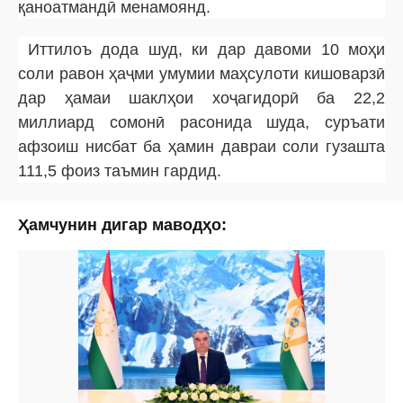
қаноатмандӣ менамоянд.
Иттилоъ дода шуд, ки дар давоми 10 моҳи
соли равон ҳаҷми умумии маҳсулоти кишоварзӣ
дар ҳамаи шаклҳои хоҷагидорӣ ба 22,2
миллиард сомонӣ расонида шуда, суръати
афзоиш нисбат ба ҳамин давраи соли гузашта
111,5 фоиз таъмин гардид.
Ҳамчунин дигар маводҳо: