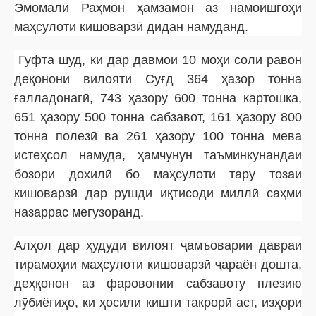
Эмомалӣ Раҳмон ҳамзамон аз намоишгоҳи
маҳсулоти кишоварзӣ дидан намуданд.
Гуфта шуд, ки дар давмои 10 моҳи соли равон
деқонони вилояти Суғд 364 ҳазор тонна
ғалладонагӣ, 743 ҳазору 600 тонна картошка,
651 ҳазору 500 тонна сабзавот, 161 ҳазору 800
тонна полезӣ ва 261 ҳазору 100 тонна мева
истеҳсол намуда, ҳамчунун таъминкунандаи
бозори дохилӣ бо маҳсулоти тару тозаи
кишоварзӣ дар рушди иқтисоди миллӣ саҳми
назаррас мегузоранд.
Алҳол дар ҳудуди вилоят ҷамъоварии давраи
тирамоҳии маҳсулоти кишоварзӣ ҷараён дошта,
деҳқонон аз фаровонии сабзавоту плезию
лӯбиёгиҳо, ки ҳосили кишти такрорӣ аст, изҳори