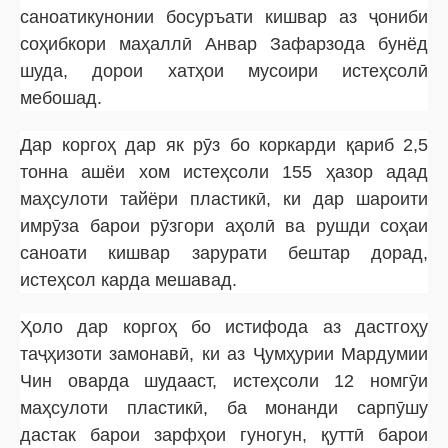
саноатикунонии босуръати кишвар аз ҷониби
соҳибкори маҳаллӣ Анвар Зафарзода бунёд
шуда, дорои хатҳои мусоири истеҳсолӣ
мебошад.
Дар коргоҳ дар як рӯз бо коркарди қариб 2,5
тонна ашёи хом истеҳсоли 155 ҳазор адад
маҳсулоти тайёри пластикӣ, ки дар шароити
имрӯза барои рӯзгори аҳолӣ ва рушди соҳаи
саноати кишвар зарурати бештар дорад,
истеҳсол карда мешавад.
Ҳоло дар коргоҳ бо истифода аз дастгоҳу
таҷҳизоти замонавӣ, ки аз Ҷумҳурии Мардумии
Чин оварда шудааст, истеҳсоли 12 номгӯи
маҳсулоти пластикӣ, ба монанди сарпӯшу
дастак барои зарфҳои гуногун, қуттӣ барои