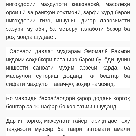
нигоҳдории маҳсулоти кишоварзӣ, масолеҳи
ороишӣ ва рангҳои сохтмонӣ, зарфи хурд барои
нигоҳдории ғизо, инчунин дигар лавозимоти
зарурӣ мутобиқ ба меъёру талаботи бозор ба
роҳ монда шудааст.
Сарвари давлат муҳтарам Эмомалӣ Раҳмон
иқдоми соҳибкори ватаниро барои бунёди чунин
иншооти саноатӣ муҳим арзёбӣ карда, ба
масъулон супориш доданд, ки бештар ба
сифати маҳсулот таваҷҷуҳ зоҳир намоянд.
Бо мавриди баҳрабардорӣ қарор додани коргоҳ
бештар аз 10 нафар бо кор таъмин шуданд.
Дар ин коргоҳ маҳсулоти тайёр тариқи дастгоҳу
таҷҳизоти муосир ба таври автоматӣ амалӣ