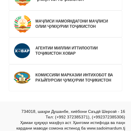
МАҶЛИСИ НАМОЯНДАГОНИ МАҶЛИСИ
ОЛИИ ҶУМҲУРИИ ТОҶИКИСТОН
АГЕНТИИ МИЛЛИИ ИТТИЛООТИИ
ТОҶИКИСТОН ХОВАР
КОМИССИЯИ МАРКАЗИИ ИНТИХОБОТ ВА
РАЪЙПУРСИИ ҶУМҲУРИИ ТОҶИКИСТОН
734018, шаҳри Душанбе, хиёбони Саъдӣ Шерозӣ - 16
Тел: (+992 372385371), (+992372385306)
Ҳамаи ҳуқуқҳо маҳфуз аст. Ҳангоми истифода ва паҳн
кардани маводи сомона истинод ба www.sadoimardum.tj