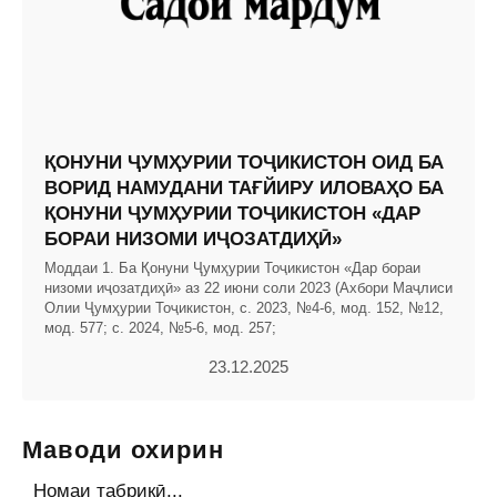
ҚОНУНИ ҶУМҲУРИИ ТОҶИКИСТОН ОИД БА
ВОРИД НАМУДАНИ ТАҒЙИРУ ИЛОВАҲО БА
ҚОНУНИ ҶУМҲУРИИ ТОҶИКИСТОН «ДАР
БОРАИ НИЗОМИ ИҶОЗАТДИҲӢ»
Моддаи 1. Ба Қонуни Ҷумҳурии Тоҷикистон «Дар бораи
низоми иҷозатдиҳӣ» аз 22 июни соли 2023 (Ахбори Маҷлиси
Олии Ҷумҳурии Тоҷикистон, с. 2023, №4-6, мод. 152, №12,
мод. 577; с. 2024, №5-6, мод. 257;
23.12.2025
Маводи охирин
Номаи табрикӣ...