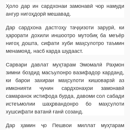
Ҳоло дар ин сардхонаи замонавӣ чор намуди
ангур нигоҳдорӣ мешавад.
Дар сардхона дастгоҳу таҷҳизоти зарурӣ, ки
ҳарорати дохили иншоотро мутобиқ ба меъёр
нигоҳ дошта, сифати хуби маҳсулотро таъмин
менамояд, насб карда шудааст.
Сарвари давлат муҳтарам Эмомалӣ Раҳмон
зимни боздид масъулонро вазифадор карданд,
ки барои захираи маҳсулоти кишоварзӣ аз
имконияти чунин сардхонаҳои замонавӣ
самаранок истифода бурда, давоми сол сабади
истеъмолии шаҳрвандонро бо маҳсулоти
хушсифати ватанӣ ғанӣ созанд.
Дар ҳамин ҷо Пешвои миллат муҳтарам