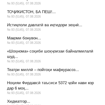
№:93 (5145), 07.08.2026
ТОҶИКИСТОН, БА ПЕШ!...
№:93 (5145), 07.08.2026
Истиқлоли давлатӣ ва иқтидори зеҳнӣ...
№:93 (5145), 07.08.2026
Мақоми бонувон...
№:93 (5145), 07.08.2026
«Шоҳнома» соҳиби шоҳҷоизаи байналмилалӣ
шуд...
№:93 (5145), 07.08.2026
Театри миллӣ – пойгоҳи мафкурасоз...
№:93 (5145), 07.08.2026
Ноҳияи Фирдавсӣ таъсиси 5372 ҷойи нави кор
дар 6 моҳ...
№:93 (5145), 07.08.2026
Хидматгор...