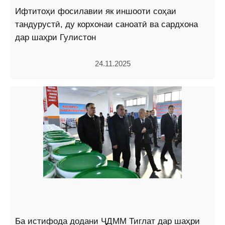
Ифтитоҳи фосилавии як иншооти соҳаи
тандурустӣ, ду корхонаи саноатӣ ва сардхона
дар шаҳри Гулистон
24.11.2025
Ба истифода додани ҶДММ Тиглат дар шаҳри