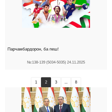
Парчамбардорон, ба пеш!
№:138-139 (5034-5035) 24.11.2025
1
2
3
...
8