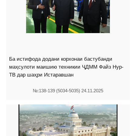
Ба истифода додани корхонаи бастубанди
маҳсулоти маишию техникии ҶДММ Файз Нур-
ТВ дар шаҳри Истаравшан
№:138-139 (5034-5035) 24.11.2025