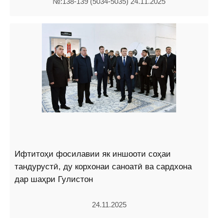
№:138-139 (5034-5035) 24.11.2025
Ифтитоҳи фосилавии як иншооти соҳаи
тандурустӣ, ду корхонаи саноатӣ ва сардхона
дар шаҳри Гулистон
24.11.2025