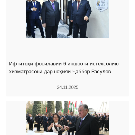
Ифтитоҳи фосилавии 6 иншооти истеҳсолию
хизматрасонӣ дар ноҳияи Ҷаббор Расулов
24.11.2025