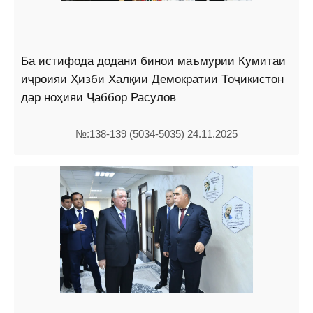
Ба истифода додани бинои маъмурии Кумитаи
иҷроияи Ҳизби Халқии Демократии Тоҷикистон
дар ноҳияи Ҷаббор Расулов
№:138-139 (5034-5035) 24.11.2025