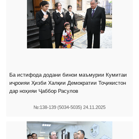
Ба истифода додани бинои маъмурии Кумитаи
иҷроияи Ҳизби Халқии Демократии Тоҷикистон
дар ноҳияи Ҷаббор Расулов
№:138-139 (5034-5035) 24.11.2025