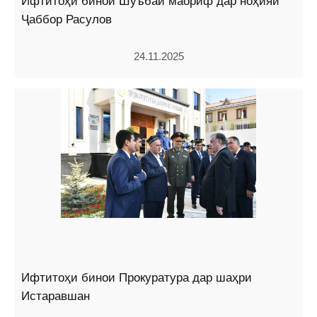
Ифтитоҳи бинои Шуъбаи маориф дар ноҳияи
Ҷаббор Расулов
24.11.2025
Ифтитоҳи бинои Прокуратура дар шаҳри
Истаравшан