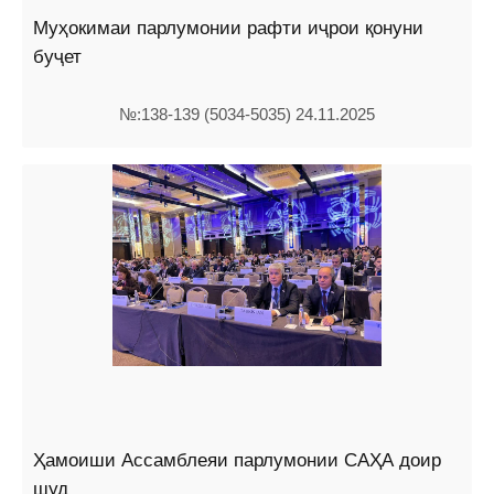
Муҳокимаи парлумонии рафти иҷрои қонуни
буҷет
№:138-139 (5034-5035) 24.11.2025
Ҳамоиши Ассамблеяи парлумонии САҲА доир
шуд