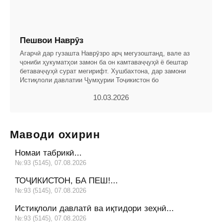
Пешвои Наврӯз
Агарчӣ дар гузашта Наврӯзро арҷ мегузоштанд, вале аз
ҷониби ҳукуматҳои замон ба он камтаваҷҷуҳӣ ё бештар
бетаваҷҷуҳӣ сурат мегирифт. Хушбахтона, дар замони
Истиқлоли давлатии Ҷумҳурии Тоҷикистон бо
10.03.2026
Маводи охирин
Номаи табрикӣ...
№:93 (5145), 07.08.2026
ТОҶИКИСТОН, БА ПЕШ!...
№:93 (5145), 07.08.2026
Истиқлоли давлатӣ ва иқтидори зеҳнӣ...
№:93 (5145), 07.08.2026