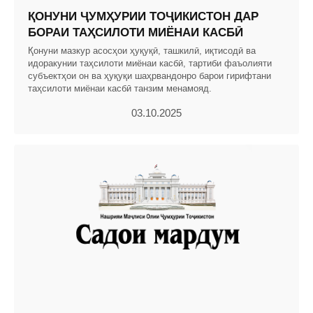
ҚОНУНИ ҶУМҲУРИИ ТОҶИКИСТОН ДАР
БОРАИ ТАҲСИЛОТИ МИЁНАИ КАСБӢ
Қонуни мазкур асосҳои ҳуқуқӣ, ташкилӣ, иқтисодӣ ва
идоракунии таҳсилоти миёнаи касбӣ, тартиби фаъолияти
субъектҳои он ва ҳуқуқи шаҳрвандонро барои гирифтани
таҳсилоти миёнаи касбӣ танзим менамояд.
03.10.2025