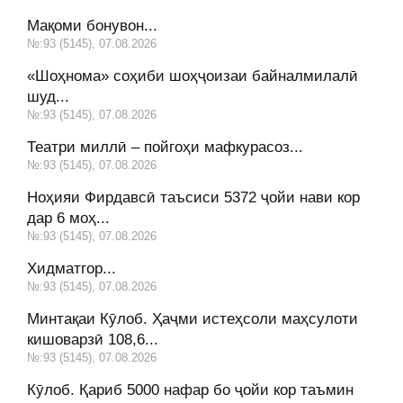
Мақоми бонувон...
№:93 (5145), 07.08.2026
«Шоҳнома» соҳиби шоҳҷоизаи байналмилалӣ
шуд...
№:93 (5145), 07.08.2026
Театри миллӣ – пойгоҳи мафкурасоз...
№:93 (5145), 07.08.2026
Ноҳияи Фирдавсӣ таъсиси 5372 ҷойи нави кор
дар 6 моҳ...
№:93 (5145), 07.08.2026
Хидматгор...
№:93 (5145), 07.08.2026
Минтақаи Кӯлоб. Ҳаҷми истеҳсоли маҳсулоти
кишоварзӣ 108,6...
№:93 (5145), 07.08.2026
Кӯлоб. Қариб 5000 нафар бо ҷойи кор таъмин