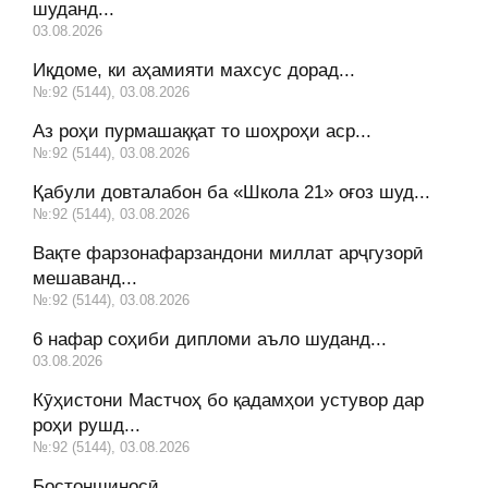
шуданд...
03.08.2026
Иқдоме, ки аҳамияти махсус дорад...
№:92 (5144), 03.08.2026
Аз роҳи пурмашаққат то шоҳроҳи аср...
№:92 (5144), 03.08.2026
Қабули довталабон ба «Школа 21» оғоз шуд...
№:92 (5144), 03.08.2026
Вақте фарзонафарзандони миллат арҷгузорӣ
мешаванд...
№:92 (5144), 03.08.2026
6 нафар соҳиби дипломи аъло шуданд...
03.08.2026
Кӯҳистони Мастчоҳ бо қадамҳои устувор дар
роҳи рушд...
№:92 (5144), 03.08.2026
Бостоншиносӣ...