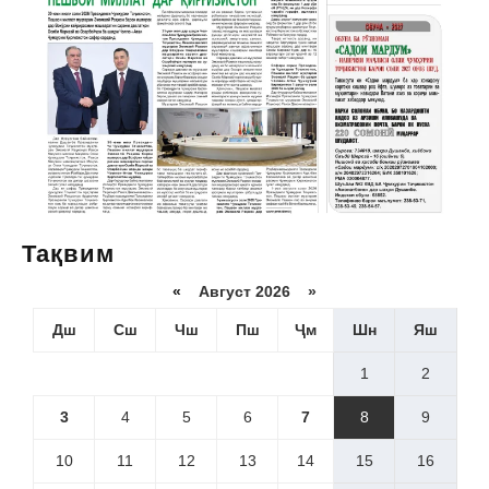
Тақвим
«
Август 2026 »
Дш
Сш
Чш
Пш
Ҷм
Шн
Яш
1
2
3
4
5
6
7
8
9
10
11
12
13
14
15
16