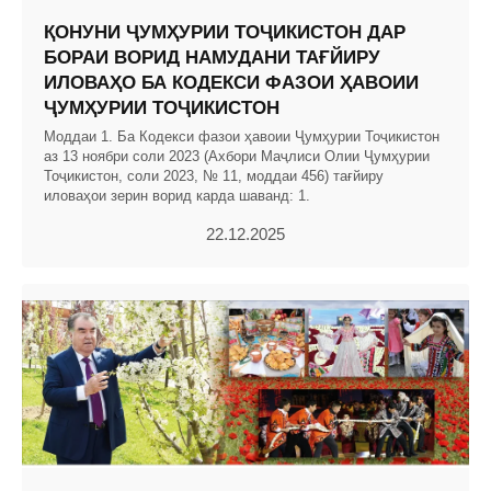
ҚОНУНИ ҶУМҲУРИИ ТОҶИКИСТОН ДАР
БОРАИ ВОРИД НАМУДАНИ ТАҒЙИРУ
ИЛОВАҲО БА КОДЕКСИ ФАЗОИ ҲАВОИИ
ҶУМҲУРИИ ТОҶИКИСТОН
Моддаи 1. Ба Кодекси фазои ҳавоии Ҷумҳурии Тоҷикистон
аз 13 ноябри соли 2023 (Ахбори Маҷлиси Олии Ҷумҳурии
Тоҷикистон, соли 2023, № 11, моддаи 456) тағйиру
иловаҳои зерин ворид карда шаванд: 1.
22.12.2025