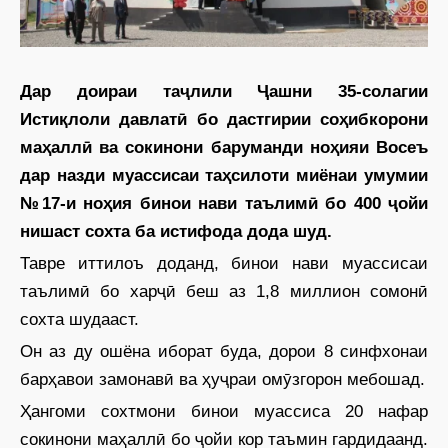
Дар доираи таҷлили Ҷашни 35-солагии
Истиқлоли давлатӣ бо дастгирии соҳибкорони
маҳаллӣ ва сокинони баруманди ноҳияи Восеъ
дар назди муассисаи таҳсилоти миёнаи умумии
№17-и ноҳия бинои нави таълимӣ бо 400 ҷойи
нишаст сохта ба истифода дода шуд.
Тавре иттилоъ доданд, бинои нави муассисаи
таълимӣ бо харҷӣ беш аз 1,8 миллион сомонӣ
сохта шудааст.
Он аз ду ошёна иборат буда, дорои 8 синфхонаи
барҳавои замонавӣ ва ҳуҷраи омӯзгорон мебошад.
Ҳангоми сохтмони бинои муассиса 20 нафар
сокинони маҳаллӣ бо ҷойи кор таъмин гардидаанд.