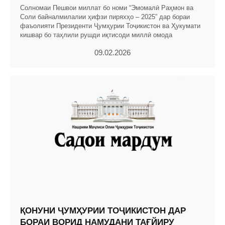
Солномаи Пешвои миллат бо номи “Эмомалӣ Раҳмон ва
Соли байналмилалии ҳифзи пиряхҳо – 2025” дар бораи
фаъолияти Президенти Ҷумҳурии Тоҷикистон ва Ҳукумати
кишвар бо таҳлили рушди иқтисоди миллӣ омода
09.02.2026
ҚОНУНИ ҶУМҲУРИИ ТОҶИКИСТОН ДАР
БОРАИ ВОРИД НАМУДАНИ ТАҒЙИРУ