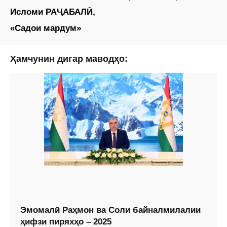
Исломи РАҶАБАЛӢ,
«Садои мардум»
Ҳамчунин дигар маводҳо:
Эмомалӣ Раҳмон ва Соли байналмилалии
ҳифзи пиряхҳо – 2025