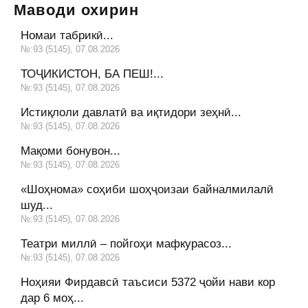
Маводи охирин
Номаи табрикӣ...
№:93 (5145), 07.08.2026
ТОҶИКИСТОН, БА ПЕШ!...
№:93 (5145), 07.08.2026
Истиқлоли давлатӣ ва иқтидори зеҳнӣ...
№:93 (5145), 07.08.2026
Мақоми бонувон...
№:93 (5145), 07.08.2026
«Шоҳнома» соҳиби шоҳҷоизаи байналмилалӣ
шуд...
№:93 (5145), 07.08.2026
Театри миллӣ – пойгоҳи мафкурасоз...
№:93 (5145), 07.08.2026
Ноҳияи Фирдавсӣ таъсиси 5372 ҷойи нави кор
дар 6 моҳ...