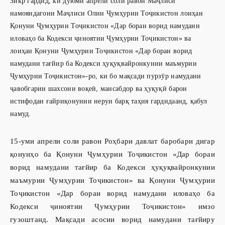
Зикр гардид, ки дуюми апрели соли равон Маҷлиси
намояндагони Маҷлиси Олии Ҷумҳурии Тоҷикистон лоиҳаи
Қонуни Ҷумҳурии Тоҷикис­тон «Дар бораи ворид намудани
иловаҳо ба Кодекси ҷиноятии Ҷумҳурии Тоҷикистон» ва
лоиҳаи Қонуни Ҷумҳурии Тоҷикистон «Дар бораи ворид
намудани тағйир ба Кодекси ҳуқуқвайронкунии маъмурии
Ҷумҳурии Тоҷикистон»-ро, ки бо мақсади пурзӯр намудани
ҷавобгарии шахсони воқеӣ, мансабдор ва ҳуқуқӣ барои
истифодаи ғайриқонунии неруи барқ таҳия гардидаанд, қабул
намуд.
15-уми апрели соли равон Роҳбари давлат баробари дигар
қонунҳо ба Қонуни Ҷумҳурии Тоҷикистон «Дар бораи
ворид намудани тағйир ба Кодекси ҳуқуқвайронкунии
маъмурии Ҷумҳурии Тоҷикистон» ва Қонуни Ҷумҳурии
Тоҷикистон «Дар бораи ворид намудани иловаҳо ба
Кодекси ҷиноятии Ҷумҳурии Тоҷикистон» имзо
гузоштанд. Мақсади асосии ворид намудани тағйиру