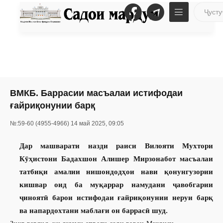
ВМКБ. Баррасии масъалаи истифодаи
ғайриқонунии барқ
№:59-60 (4955-4966) 14 май 2025, 09:05
Дар машварати назди раиси Вилояти Мухтори
Кӯҳистони Бадахшон Алишер Мирзонабот масъалаи
татбиқи амалии нишондодҳои нави қонунгузории
кишвар оид ба муқаррар намудани ҷавобгарии
ҷиноятӣ барои истифодаи ғайриқонунии неруи барқ
ва напардохтани маблағи он баррасӣ шуд.