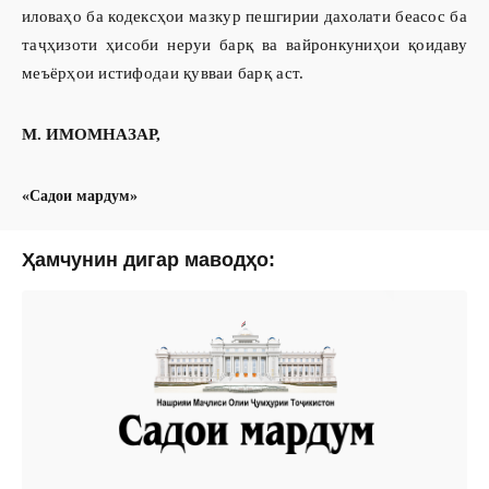
иловаҳо ба кодексҳои мазкур пешгирии дахолати беасос ба
таҷҳизоти ҳисоби неруи барқ ва вайронкуниҳои қоидаву
меъёрҳои истифодаи қувваи барқ аст.
М. ИМОМНАЗАР,
«Садои мардум»
Ҳамчунин дигар маводҳо: