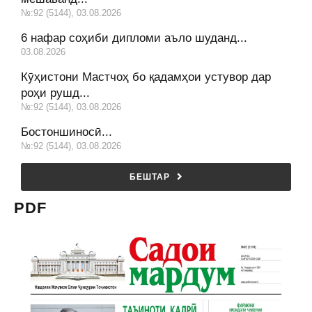
№:92 (5144), 03.08.2026
6 нафар соҳиби дипломи аъло шуданд...
03.08.2026
Кӯҳистони Мастчоҳ бо қадамҳои устувор дар
роҳи рушд...
№:92 (5144), 03.08.2026
Бостоншиносӣ...
№:92 (5144), 03.08.2026
БЕШТАР
PDF