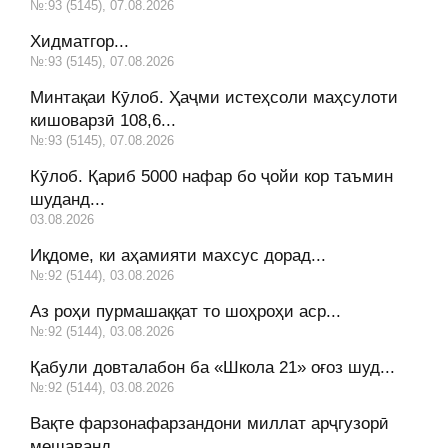
№:93 (5145), 07.08.2026
Хидматгор...
№:93 (5145), 07.08.2026
Минтақаи Кӯлоб. Ҳаҷми истеҳсоли маҳсулоти
кишоварзӣ 108,6...
№:93 (5145), 07.08.2026
Кӯлоб. Қариб 5000 нафар бо ҷойи кор таъмин
шуданд...
03.08.2026
Иқдоме, ки аҳамияти махсус дорад...
№:92 (5144), 03.08.2026
Аз роҳи пурмашаққат то шоҳроҳи аср...
№:92 (5144), 03.08.2026
Қабули довталабон ба «Школа 21» оғоз шуд...
№:92 (5144), 03.08.2026
Вақте фарзонафарзандони миллат арҷгузорӣ
мешаванд...