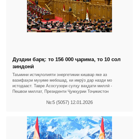
Дуздии барқ: то 156 000 ҷарима, то 10 сол
зиндонӣ
Таъмини истиқлолияти энергетикии кишвар яке аз
вазифаҳои муҳиме мебошад, ки имрӯз дар назди мо
истодааст. Тавре Асосгузори сулҳу ваҳдати миллӣ -
Пешвои миллат, Президенти Ҷумҳурии Тоҷикистон
№:5 (5057) 12.01.2026