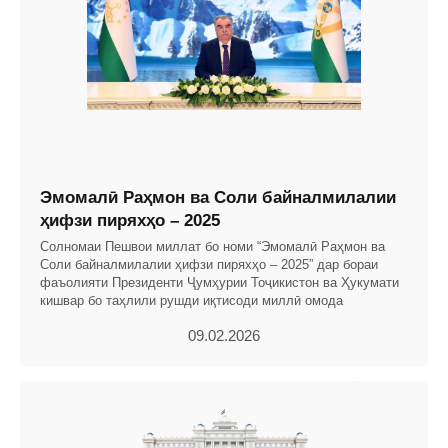
Эмомалӣ Раҳмон ва Соли байналмилалии
ҳифзи пиряхҳо – 2025
Солномаи Пешвои миллат бо номи “Эмомалӣ Раҳмон ва
Соли байналмилалии ҳифзи пиряхҳо – 2025” дар бораи
фаъолияти Президенти Ҷумҳурии Тоҷикистон ва Ҳукумати
кишвар бо таҳлили рушди иқтисоди миллӣ омода
09.02.2026