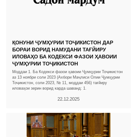
ҚОНУНИ ҶУМҲУРИИ ТОҶИКИСТОН ДАР
БОРАИ ВОРИД НАМУДАНИ ТАҒЙИРУ
ИЛОВАҲО БА КОДЕКСИ ФАЗОИ ҲАВОИИ
ҶУМҲУРИИ ТОҶИКИСТОН
Моддаи 1. Ба Кодекси фазои ҳавоии Ҷумҳурии Тоҷикистон
аз 13 ноябри соли 2023 (Ахбори Маҷлиси Олии Ҷумҳурии
Тоҷикистон, соли 2023, № 11, моддаи 456) тағйиру
иловаҳои зерин ворид карда шаванд: 1.
22.12.2025