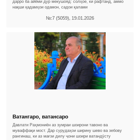
дарро ба айёми дур мекушояд: солҳое, ки рафтанд, аммо
нақши қадамҳои одамон, садои қалами
№:7 (5059), 19.01.2026
Ватангаро, ватансаро
Давлати Раҳмониён аз зумраи шоирони тавоно ва
муваффақи мост. Дар сурудаҳои ширину шево ва зебову
рангинаш, ки аз мағзи дилу ҷони шоири ватандӯсту