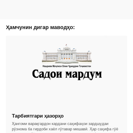
Ҳамчунин дигар маводҳо:
Тарбиятгари ҳазорҳо
Ҳангоми варақгардон кардани саҳифаҳои зардшудаи
рӯзнома ба гирдоби хаёл ғӯтавар мешавӣ. Ҳар саҳифа гӯё