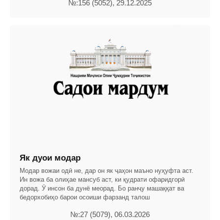
№:156 (5052), 29.12.2025
Як дуои модар
Модар вожаи одӣ не, дар он як ҷаҳон маъно нуҳуфта аст.
Ин вожа ба олиҳае мансуб аст, ки қудрати офаридгорӣ
дорад. Ӯ инсон ба дунё меорад. Бо ранҷу машаққат ва
бедорхобиҳо барои осоиши фарзанд талош
№:27 (5079), 06.03.2026