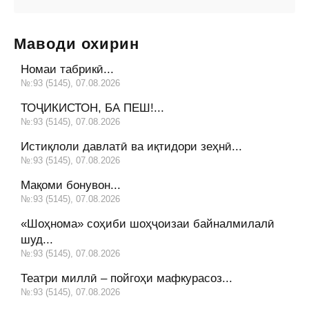
Маводи охирин
Номаи табрикӣ...
№:93 (5145), 07.08.2026
ТОҶИКИСТОН, БА ПЕШ!...
№:93 (5145), 07.08.2026
Истиқлоли давлатӣ ва иқтидори зеҳнӣ...
№:93 (5145), 07.08.2026
Мақоми бонувон...
№:93 (5145), 07.08.2026
«Шоҳнома» соҳиби шоҳҷоизаи байналмилалӣ
шуд...
№:93 (5145), 07.08.2026
Театри миллӣ – пойгоҳи мафкурасоз...
№:93 (5145), 07.08.2026