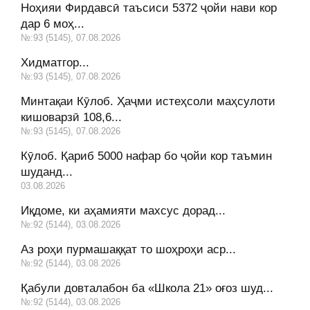
Ноҳияи Фирдавсӣ таъсиси 5372 ҷойи нави кор
дар 6 моҳ...
№:93 (5145), 07.08.2026
Хидматгор...
№:93 (5145), 07.08.2026
Минтақаи Кӯлоб. Ҳаҷми истеҳсоли маҳсулоти
кишоварзӣ 108,6...
№:93 (5145), 07.08.2026
Кӯлоб. Қариб 5000 нафар бо ҷойи кор таъмин
шуданд...
03.08.2026
Иқдоме, ки аҳамияти махсус дорад...
№:92 (5144), 03.08.2026
Аз роҳи пурмашаққат то шоҳроҳи аср...
№:92 (5144), 03.08.2026
Қабули довталабон ба «Школа 21» оғоз шуд...
№:92 (5144), 03.08.2026