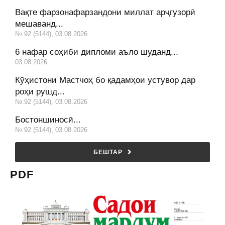
Вақте фарзонафарзандони миллат арҷгузорӣ
мешаванд...
№:92 (5144), 03.08.2026
6 нафар соҳиби дипломи аъло шуданд...
03.08.2026
Кӯҳистони Мастчоҳ бо қадамҳои устувор дар
роҳи рушд...
№:92 (5144), 03.08.2026
Бостоншиносӣ...
№:92 (5144), 03.08.2026
БЕШТАР
PDF