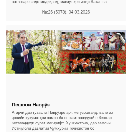
ватангаро садо медиҳанд, мавзуъҳои ишқи Ватан ва
№:26 (5078), 04.03.2026
Пешвои Наврӯз
Агарчӣ дар гузашта Наврӯзро арҷ мегузоштанд, вале аз
ҷониби ҳукуматҳои замон ба он камтаваҷҷуҳӣ ё бештар
бетаваҷҷуҳӣ сурат мегирифт. Хушбахтона, дар замони
Истиқлоли давлатии Ҷумҳурии Тоҷикистон бо