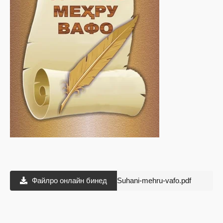
Файлро онлайн бинед
Suhani-mehru-vafo.pdf