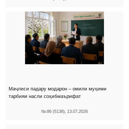
Маҷлиси падару модарон – омили муҳими
тарбияи насли соҳибмаърифат
№:86 (5138), 13.07.2026