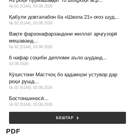
Аз роҳи пурмашаққат то шоҳроҳи аср...
№:92 (5144), 03.08.2026
Қабули довталабон ба «Школа 21» оғоз шуд...
№:92 (5144), 03.08.2026
Вақте фарзонафарзандони миллат арҷгузорӣ
мешаванд...
№:92 (5144), 03.08.2026
6 нафар соҳиби дипломи аъло шуданд...
03.08.2026
Кӯҳистони Мастчоҳ бо қадамҳои устувор дар
роҳи рушд...
№:92 (5144), 03.08.2026
Бостоншиносӣ...
№:92 (5144), 03.08.2026
БЕШТАР
PDF