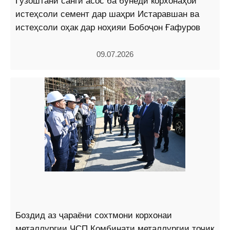
Гузоштани санги асос ба бунёди корхонаҳои
истеҳсоли семент дар шаҳри Истаравшан ва
истеҳсоли оҳак дар ноҳияи Бобоҷон Ғафуров
09.07.2026
Боздид аз ҷараёни сохтмони корхонаи
металлургии ҶСП Комбинати металлургии тоҷик