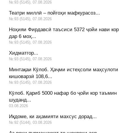
№:93 (5145), 07.08.2026
Театри миллӣ – пойгоҳи мафкурасоз...
№:93 (5145), 07.08.2026
Ноҳияи Фирдавсӣ таъсиси 5372 ҷойи нави кор
дар 6 моҳ...
№:93 (5145), 07.08.2026
Хидматгор...
№:93 (5145), 07.08.2026
Минтақаи Кӯлоб. Ҳаҷми истеҳсоли маҳсулоти
кишоварзӣ 108,6...
№:93 (5145), 07.08.2026
Кӯлоб. Қариб 5000 нафар бо ҷойи кор таъмин
шуданд...
03.08.2026
Иқдоме, ки аҳамияти махсус дорад...
№:92 (5144), 03.08.2026