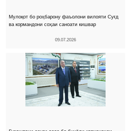
Мулоқот бо роҳбарону фаъолони вилояти Суғд
ва кормандони соҳаи саноати кишвар
09.07.2026