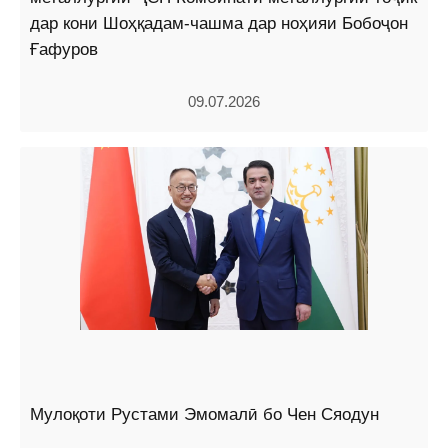
дар кони Шоҳқадам-чашма дар ноҳияи Бобоҷон
Ғафуров
09.07.2026
Мулоқоти Рустами Эмомалӣ бо Чен Сяодун