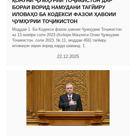
ҚОНУНИ ҶУМҲУРИИ ТОҶИКИСТОН ДАР
БОРАИ ВОРИД НАМУДАНИ ТАҒЙИРУ
ИЛОВАҲО БА КОДЕКСИ ФАЗОИ ҲАВОИИ
ҶУМҲУРИИ ТОҶИКИСТОН
Моддаи 1. Ба Кодекси фазои ҳавоии Ҷумҳурии Тоҷикистон
аз 13 ноябри соли 2023 (Ахбори Маҷлиси Олии Ҷумҳурии
Тоҷикистон, соли 2023, № 11, моддаи 456) тағйиру
иловаҳои зерин ворид карда шаванд: 1.
22.12.2025