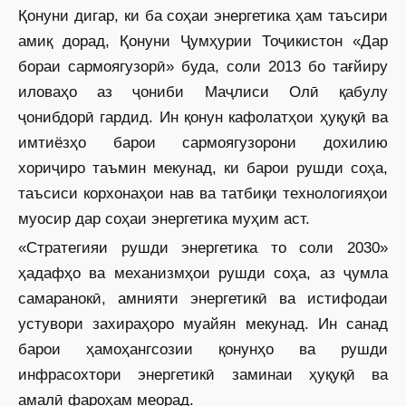
Қонуни дигар, ки ба соҳаи энергетика ҳам таъсири
амиқ дорад, Қонуни Ҷумҳурии Тоҷикистон «Дар
бораи сармоягузорӣ» буда, соли 2013 бо тағйиру
иловаҳо аз ҷониби Маҷлиси Олӣ қабулу
ҷонибдорӣ гардид. Ин қонун кафолатҳои ҳуқуқӣ ва
имтиёзҳо барои сармоягузорони дохилию
хориҷиро таъмин мекунад, ки барои рушди соҳа,
таъсиси корхонаҳои нав ва татбиқи технологияҳои
муосир дар соҳаи энергетика муҳим аст.
«Стратегияи рушди энергетика то соли 2030»
ҳадафҳо ва механизмҳои рушди соҳа, аз ҷумла
самаранокӣ, амнияти энергетикӣ ва истифодаи
устувори захираҳоро муайян мекунад. Ин санад
барои ҳамоҳангсозии қонунҳо ва рушди
инфрасохтори энергетикӣ заминаи ҳуқуқӣ ва
амалӣ фароҳам меорад.