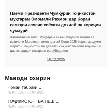
Паёми Президенти Ҷумҳурии Тоҷикистон
муҳтарам Эмомалӣ Раҳмон дар бораи
самтҳои асосии сиёсати дохилӣ ва хориҷии
ҷумҳурӣ
Ҳамватанони азиз! Муҳтарам аъзои Маҷлиси миллӣ ва
вакилони Маҷлиси намояндагон! Соли 2025 барои мардуми
шарифи Тоҷикистон ва давлати соҳибистиқлоли тоҷикон бо
дастовардҳои назаррас ва рӯйдодҳои
16.12.2025
Маводи охирин
Номаи табрикӣ...
№:93 (5145), 07.08.2026
ТОҶИКИСТОН, БА ПЕШ!...
№:93 (5145), 07.08.2026