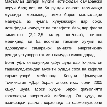
Масъалаи дигари муҳим истифодаи самараноки
неруи барқ аст, ки ба рушди саноат, гармидиҳӣ
мусоидат менамояд, аммо бархе масъалаҳои
мавҷуда, аз ҷумла хунукназарӣ дар соҳа,
истифодаи нодуруст ва талафоти барқ дар фасли
зимистон (2,2–2,5 млрд. квт/соат), нишон
медиҳанд, ки ба воситаи танзими ҳуқуқӣ ва
идоракунии самаранок амнияти энергетикиву
рушди устуворро таъмин намудан имкон дорад.
Бояд гуфт, ки қонунҳои қабулшуда дар Тоҷикистон
ташаккулдиҳандаи муҳити рушди соҳа ва кафили
сармоягузорӣ мебошанд. Қонуни Ҷумҳурии
Тоҷикистон «Дар бораи энергетика» соли 2005
қабул шуда, асоси ҳуқуқӣ барои фаъолияти
корхонаҳои энергетикӣ мебошад. Он ҳуқуқ ва
вазифаҳои давлат, корхонаҳо ва сармоягузорони