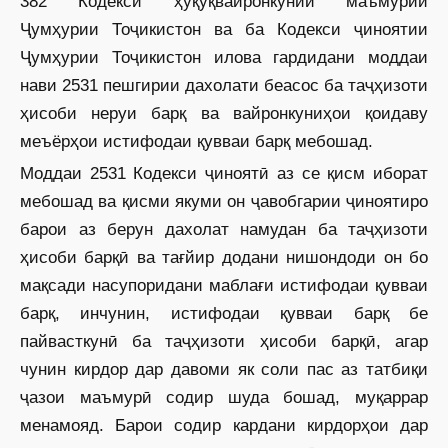
382 Кодекси ҳуқуқвайронкунии маъмурии
Ҷумҳурии Тоҷикистон ва ба Кодекси ҷиноятии
Ҷумҳурии Тоҷикистон илова гардидани моддаи
нави 2531 пешгирии дахолати беасос ба таҷҳизоти
ҳисоби неруи барқ ва вайронкуниҳои қоидаву
меъёрҳои истифодаи қувваи барқ мебошад.
Моддаи 2531 Кодекси ҷиноятӣ аз се қисм иборат
мебошад ва қисми якуми он ҷавобгарии ҷиноятиро
барои аз берун дахолат намудан ба таҷҳизоти
ҳисоби барқӣ ва тағйир додани нишондоди он бо
мақсади насупоридани маблағи истифодаи қувваи
барқ, инчунин, истифодаи қувваи барқ бе
пайвасткунӣ ба таҷҳизоти ҳисоби барқӣ, агар
чунин кирдор дар давоми як соли пас аз татбиқи
ҷазои маъмурӣ содир шуда бошад, муқаррар
менамояд. Барои содир кардани кирдорҳои дар