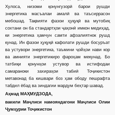
Хулоса, низоми қонунгузорӣ барои рушди
энергетика масъалаи амалӣ ва таъсиррасон
мебошад. Тақвияти фазои ҳуқуқӣ ва мутобиқ
сохтани он ба стандартҳои ҷаҳонӣ имкон медиҳад,
ки энергетика ҳамчун самти афзалиятнок рушд
кунад. Ин фазои ҳуқуқӣ кафолати рушди босуръат
ва устувори энергетика, таъмини ҷойҳои нави кор
ва амнияти энергетикиро фароҳам мекунад. Бо
татбиқи қонунҳои устувор ва истифодаи
самараноки захираҳои табиӣ Тоҷикистон
метавонад ба кишвари боз ҳам ободу пешрафта
табдил ёбад ва зиндагии мардум беҳтар шавад.
Аҳмад МАҲМУДЗОДА,
вакили Маҷлиси намояндагони Маҷлиси Олии
Ҷумҳурии Тоҷикистон