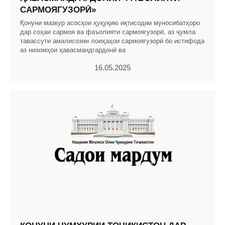
САРМОЯГУЗОРӢ»
Қонуни мазкур асосҳои ҳуқуқию иқтисодии муносибатҳоро
дар соҳаи сармоя ва фаъолияти сармоягузорӣ, аз ҷумла
тавассути амалисозии лоиҳаҳои сармоягузорӣ бо истифода
аз низомҳои ҳавасмандгардонӣ ва
16.05.2025