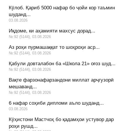
Кӯлоб. Қариб 5000 нафар бо ҷойи кор таъмин
шуданд...
03.08.2026
Иқдоме, ки аҳамияти махсус дорад...
№:92 (5144), 03.08.2026
Аз роҳи пурмашаққат то шоҳроҳи аср...
№:92 (5144), 03.08.2026
Қабули довталабон ба «Школа 21» оғоз шуд...
№:92 (5144), 03.08.2026
Вақте фарзонафарзандони миллат арҷгузорӣ
мешаванд...
№:92 (5144), 03.08.2026
6 нафар соҳиби дипломи аъло шуданд...
03.08.2026
Кӯҳистони Мастчоҳ бо қадамҳои устувор дар
роҳи рушд...