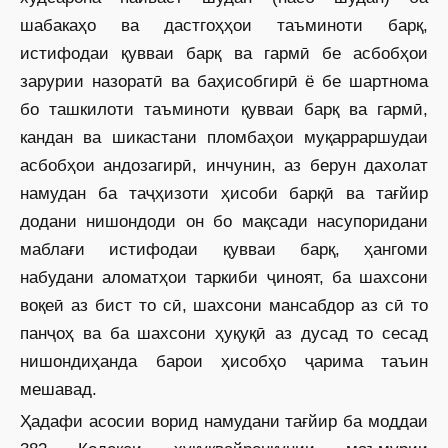
шабакаҳо ва дастгоҳҳои таъминоти барқ,
истифодаи қувваи барқ ва гармӣ бе асбобҳои
зарурии назоратӣ ва баҳисобгирӣ ё бе шартнома
бо ташкилоти таъминоти қувваи барқ ва гармӣ,
кандан ва шикастани пломбаҳои муқарраршудаи
асбобҳои андозагирӣ, инчунин, аз берун дахолат
намудан ба таҷҳизоти ҳисоби барқӣ ва тағйир
додани нишондоди он бо мақсади насупоридани
маблағи истифодаи қувваи барқ, ҳангоми
набудани аломатҳои таркиби ҷиноят, ба шахсони
воқеӣ аз бист то сӣ, шахсони мансабдор аз сӣ то
панҷоҳ ва ба шахсони ҳуқуқӣ аз дусад то сесад
нишондиҳанда барои ҳисобҳо ҷарима таъин
мешавад.
Ҳадафи асосии ворид намудани тағйир ба моддаи