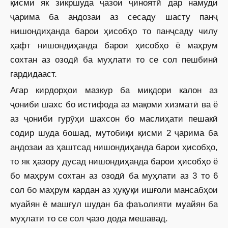
қисми як зикршуда ҷазои ҷиноятӣ дар намуди
ҷарима ба андозаи аз сесаду шасту панҷ
нишондиҳанда барои ҳисобҳо то панҷсаду чилу
ҳафт нишондиҳанда барои ҳисобҳо ё маҳрум
сохтан аз озодӣ ба муҳлати то се сол пешбинӣ
гардидааст.
Агар кирдорҳои мазкур ба миқдори калон аз
ҷониби шахс бо истифода аз мақоми хизматӣ ва ё
аз ҷониби гурӯҳи шахсон бо маслиҳати пешакӣ
содир шуда бошад, мутобиқи қисми 2 ҷарима ба
андозаи аз ҳаштсад нишондиҳанда барои ҳисобҳо,
то як ҳазору дусад нишондиҳанда барои ҳисобҳо ё
бо маҳрум сохтан аз озодӣ ба муҳлати аз 3 то 6
сол бо маҳрум кардан аз ҳуқуқи ишғоли мансабҳои
муайян ё машғул шудан ба фаъолияти муайян ба
муҳлати то се сол ҷазо дода мешавад.