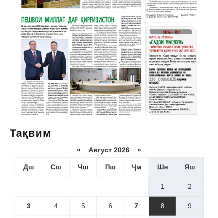
Тақвим
«
Август 2026 »
Дш
Сш
Чш
Пш
Ҷм
Шн
Яш
1
2
3
4
5
6
7
8
9