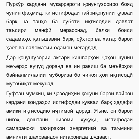
Пурзӯр кардани муқаррароти қонунгузориро бояд
чунин фаҳмид, ки истифодаи ғайриқонунии қувваи
барқ на танҳо ба суботи иқтисодии давлат
таъсири манфӣ мерасонад, балки боиси
садамаҳо, қатъшавии барқ, сӯхтор ва хатар барои
ҳаёт ва саломатии одамон мегардад.
Дар қонунгузории аксари кишварҳои ҷаҳон чунин
меъёрҳо вуҷуд доранд ва ин равиш ба меъёрҳои
байналмилалии мубориза бо ҷиноятҳои иқтисодӣ
мутобиқат мекунад.
Гуфтан мумкин, ки ҷазодиҳии қонунӣ барои вайрон
кардани қоидаҳои истифодаи қувваи барқ ҳадафи
амиқи иқтисодию иҷтимоӣ дорад. Яъне, он барои
нигоҳ доштани низоми ҳуқуқӣ, истифодаи
самараноки захираҳои энергетикӣ ва таъмини
амнияти шаҳрвандон нигаронида шудааст.