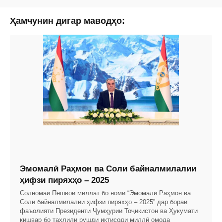
Ҳамчунин дигар маводҳо:
Эмомалӣ Раҳмон ва Соли байналмилалии
ҳифзи пиряхҳо – 2025
Солномаи Пешвои миллат бо номи “Эмомалӣ Раҳмон ва
Соли байналмилалии ҳифзи пиряхҳо – 2025” дар бораи
фаъолияти Президенти Ҷумҳурии Тоҷикистон ва Ҳукумати
кишвар бо таҳлили рушди иқтисоди миллӣ омода