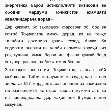
энергетика барои истиқлолияти иқтисодӣ ва
ободии мардуми Тоҷикис­тон аҳамияти
аввалиндараҷа дорад».
Дар ҳақиқат, бо захираҳои фаровони об, бод ва
офтоб Тоҷикистон имкон дорад, ки на танҳо
талаботи дохилиро қонеъ созад, балки ба
содироти энергия ва ҷалби сармояи хориҷӣ низ
роҳ кушояд, аммо барои ин, фазои ҳуқуқӣ бояд
устувор, равшан ва боэътимод бошад.
Захираҳои энергетии Тоҷикис­тон, асосан, обӣ
мебошанд. Тибқи маълумоти мавҷуда, дар як сол
зиёда аз 527 млрд. квт/соат энергия аз захираҳои
гидроэнергетикӣ истеҳсол кардан мумкин аст, ки
ин нишондиҳанда дар ҷаҳон ҷои 8-умро ишғол
мекунад.