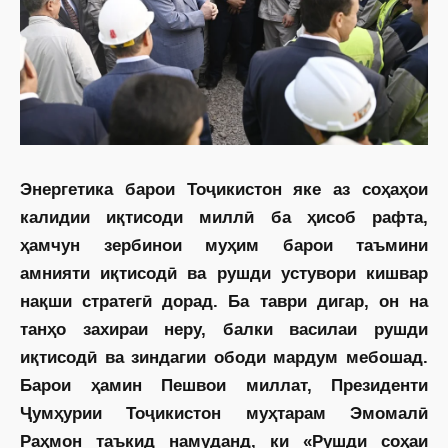
Энергетика барои Тоҷикистон яке аз соҳаҳои
калидии иқтисоди миллӣ ба ҳисоб рафта,
ҳамчун зербинои муҳим барои таъмини
амнияти иқтисодӣ ва рушди устувори кишвар
нақши стратегӣ дорад. Ба таври дигар, он на
танҳо захираи неру, балки василаи рушди
иқтисодӣ ва зиндагии ободи мардум мебошад.
Барои ҳамин Пешвои миллат, Президенти
Ҷумҳурии Тоҷикистон муҳтарам ­Эмомалӣ
Раҳмон таъкид намуданд, ки «Рушди соҳаи