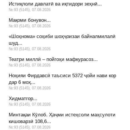
Истиқлоли давлатӣ ва иқтидори зеҳнӣ...
№:93 (5145), 07.08.2026
Мақоми бонувон...
№:93 (5145), 07.08.2026
«Шоҳнома» соҳиби шоҳҷоизаи байналмилалӣ
шуд...
№:93 (5145), 07.08.2026
Театри миллӣ – пойгоҳи мафкурасоз...
№:93 (5145), 07.08.2026
Ноҳияи Фирдавсӣ таъсиси 5372 ҷойи нави кор
дар 6 моҳ...
№:93 (5145), 07.08.2026
Хидматгор...
№:93 (5145), 07.08.2026
Минтақаи Кӯлоб. Ҳаҷми истеҳсоли маҳсулоти
кишоварзӣ 108,6...
№:93 (5145), 07.08.2026