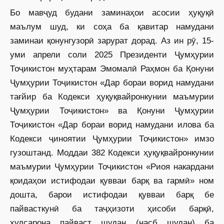
Бо мавҷуд будани заминаҳои асосии ҳуқуқӣ
маълум шуд, ки соҳа ба қавитар намудани
заминаи қонунгузорӣ зарурат дорад. Аз ин рӯ, 15-
уми апрели соли 2025 Президенти Ҷумҳурии
Тоҷикистон муҳтарам Эмомалӣ Раҳмон ба Қонуни
Ҷумҳурии Тоҷикистон «Дар бораи ворид намудани
тағйир ба Кодекси ҳуқуқвайронкунии маъмурии
Ҷумҳурии Тоҷикистон» ва Қонуни Ҷумҳурии
Тоҷикистон «Дар бораи ворид намудани илова ба
Кодекси ҷиноятии Ҷумҳурии Тоҷикистон» имзо
гузоштанд. Моддаи 382 Кодекси ҳуқуқвайронкунии
маъмурии Ҷумҳурии Тоҷикистон «Риоя накардани
қоидаҳои истифодаи қувваи барқ ва гармӣ» ном
дошта, барои истифодаи қувваи барқ бе
пайвасткунӣ ба таҷҳизоти ҳисоби барқӣ,
худсарона пайваст шудан (насб шудан) ба