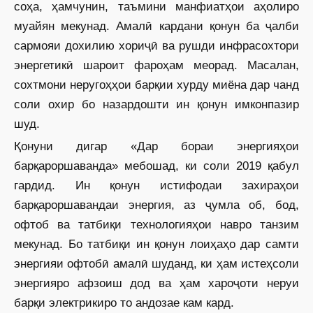
соҳа, ҳамчунин, таъмини манфиатҳои аҳолиро
муайян мекунад. Амалӣ кардани қонун ба ҷалби
сармояи дохилию хориҷӣ ва рушди инфрасох­тори
энергетикӣ шароит фароҳам меорад. Масалан,
сохтмони неругоҳҳои барқии хурду миёна дар чанд
соли охир бо назардошти ин қонун имконпазир
шуд.
Қонуни дигар «Дар бораи энергияҳои
барқароршаванда» мебошад, ки соли 2019 қабул
гардид. Ин қонун истифодаи захираҳои
барқароршавандаи энергия, аз ҷумла об, бод,
офтоб ва татбиқи технологияҳои навро танзим
мекунад. Бо татбиқи ин қонун лоиҳаҳо дар самти
энергияи офтобӣ амалӣ шуданд, ки ҳам истеҳсоли
энергияро афзоиш дод ва ҳам хароҷоти неруи
барқи электрикиро то андозае кам кард.