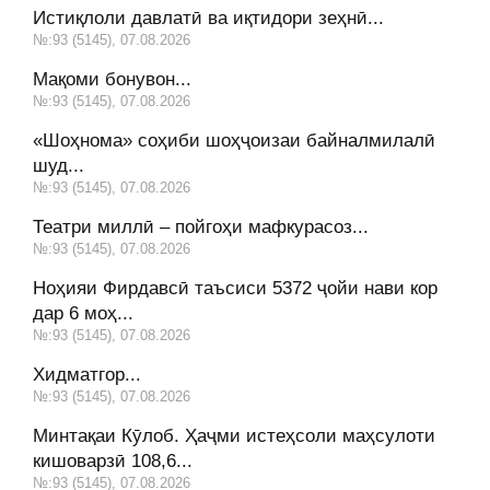
Истиқлоли давлатӣ ва иқтидори зеҳнӣ...
№:93 (5145), 07.08.2026
Мақоми бонувон...
№:93 (5145), 07.08.2026
«Шоҳнома» соҳиби шоҳҷоизаи байналмилалӣ
шуд...
№:93 (5145), 07.08.2026
Театри миллӣ – пойгоҳи мафкурасоз...
№:93 (5145), 07.08.2026
Ноҳияи Фирдавсӣ таъсиси 5372 ҷойи нави кор
дар 6 моҳ...
№:93 (5145), 07.08.2026
Хидматгор...
№:93 (5145), 07.08.2026
Минтақаи Кӯлоб. Ҳаҷми истеҳсоли маҳсулоти
кишоварзӣ 108,6...
№:93 (5145), 07.08.2026