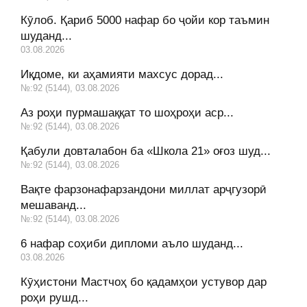
Кӯлоб. Қариб 5000 нафар бо ҷойи кор таъмин
шуданд...
03.08.2026
Иқдоме, ки аҳамияти махсус дорад...
№:92 (5144), 03.08.2026
Аз роҳи пурмашаққат то шоҳроҳи аср...
№:92 (5144), 03.08.2026
Қабули довталабон ба «Школа 21» оғоз шуд...
№:92 (5144), 03.08.2026
Вақте фарзонафарзандони миллат арҷгузорӣ
мешаванд...
№:92 (5144), 03.08.2026
6 нафар соҳиби дипломи аъло шуданд...
03.08.2026
Кӯҳистони Мастчоҳ бо қадамҳои устувор дар
роҳи рушд...