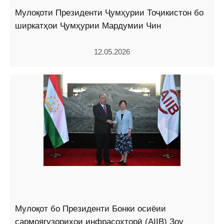
Мулоқоти Президенти Ҷумҳурии Тоҷикистон бо
ширкатҳои Ҷумҳурии Мардумии Чин
12.05.2026
Мулоқот бо Президенти Бонки осиёии
сармоягузориҳои инфрасохторӣ (AIIB) Зоу