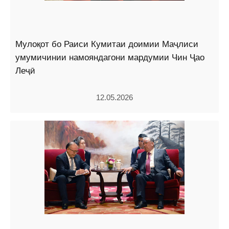
Мулоқот бо Раиси Кумитаи доимии Маҷлиси
умумичинии намояндагони мардумии Чин Ҷао
Леҷӣ
12.05.2026