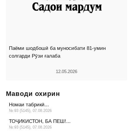
Паёми шодбошӣ ба муносибати 81-умин
солгарди Рӯзи ғалаба
12.05.2026
Маводи охирин
Номаи табрикӣ...
№:93 (5145), 07.08.2026
ТОҶИКИСТОН, БА ПЕШ!...
№:93 (5145), 07.08.2026