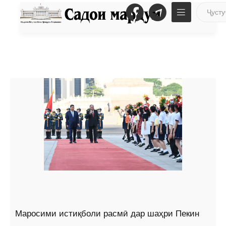
Маросими истиқболи расмӣ дар шаҳри Пекин