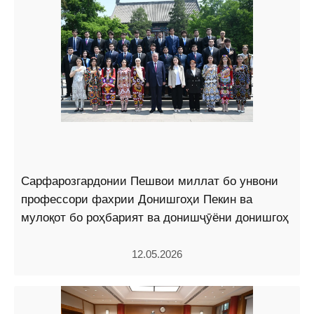
Сарфарозгардонии Пешвои миллат бо унвони
профессори фахрии Донишгоҳи Пекин ва
мулоқот бо роҳбарият ва донишҷӯёни донишгоҳ
12.05.2026