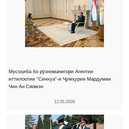
Мусоҳиба бо рӯзноманигори Агентии
иттилоотии “Синхуа”-и Ҷумҳурии Мардумии
Чин Ан Сяомэн
12.05.2026