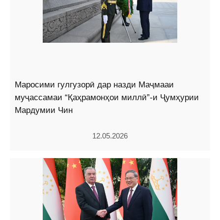
Маросими гулгузорӣ дар назди Маҷмааи
муҷассамаи “Қаҳрамонҳои миллӣ”-и Ҷумҳурии
Мардумии Чин
12.05.2026