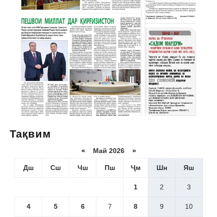
Тақвим
«
Май 2026
»
Дш
Сш
Чш
Пш
Ҷм
Шн
Яш
1
2
3
4
5
6
7
8
9
10