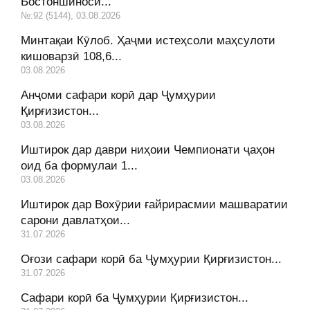
Бостоншиносӣ...
№:92 (5144), 03.08.2026
Минтақаи Кӯлоб. Ҳаҷми истеҳсоли маҳсулоти
кишоварзӣ 108,6...
03.08.2026
Анҷоми сафари корӣ дар Ҷумҳурии
Қирғизистон...
03.08.2026
Иштирок дар даври ниҳоии Чемпионати ҷаҳон
оид ба формулаи 1...
03.08.2026
Иштирок дар Вохӯрии ғайрирасмии машваратии
сарони давлатҳои...
31.07.2026
Оғози сафари корӣ ба Ҷумҳурии Қирғизистон...
31.07.2026
Сафари корӣ ба Ҷумҳурии Қирғизистон...