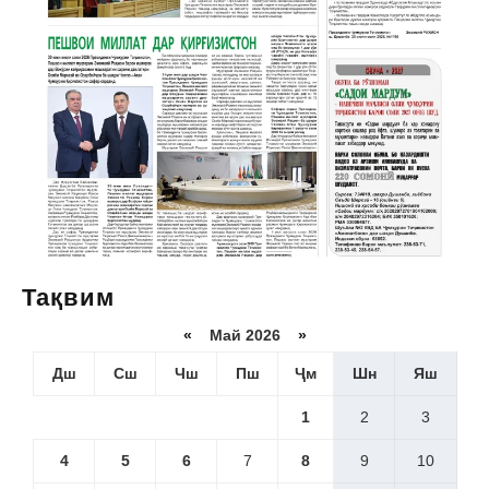
Тақвим
«
Май 2026
»
Дш
Сш
Чш
Пш
Ҷм
Шн
Яш
1
2
3
4
5
6
7
8
9
10