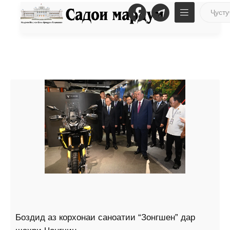
Боздид аз корхонаи саноатии “Зонгшен” дар