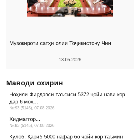
Музокироти сатҳи олии Тоҷикистону Чин
13.05.2026
Маводи охирин
Ноҳияи Фирдавсӣ таъсиси 5372 ҷойи нави кор
дар 6 моҳ...
№:93 (5145), 07.08.2026
Хидматгор...
№:93 (5145), 07.08.2026
Кӯлоб. Қариб 5000 нафар бо ҷойи кор таъмин