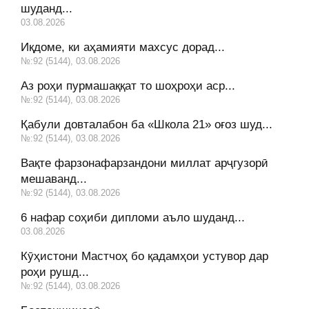
шуданд...
03.08.2026
Иқдоме, ки аҳамияти махсус дорад...
№:92 (5144), 03.08.2026
Аз роҳи пурмашаққат то шоҳроҳи аср...
№:92 (5144), 03.08.2026
Қабули довталабон ба «Школа 21» оғоз шуд...
№:92 (5144), 03.08.2026
Вақте фарзонафарзандони миллат арҷгузорӣ
мешаванд...
№:92 (5144), 03.08.2026
6 нафар соҳиби дипломи аъло шуданд...
03.08.2026
Кӯҳистони Мастчоҳ бо қадамҳои устувор дар
роҳи рушд...
№:92 (5144), 03.08.2026