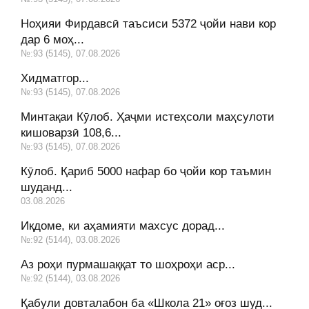
Ноҳияи Фирдавсӣ таъсиси 5372 ҷойи нави кор
дар 6 моҳ...
№:93 (5145), 07.08.2026
Хидматгор...
№:93 (5145), 07.08.2026
Минтақаи Кӯлоб. Ҳаҷми истеҳсоли маҳсулоти
кишоварзӣ 108,6...
№:93 (5145), 07.08.2026
Кӯлоб. Қариб 5000 нафар бо ҷойи кор таъмин
шуданд...
03.08.2026
Иқдоме, ки аҳамияти махсус дорад...
№:92 (5144), 03.08.2026
Аз роҳи пурмашаққат то шоҳроҳи аср...
№:92 (5144), 03.08.2026
Қабули довталабон ба «Школа 21» оғоз шуд...