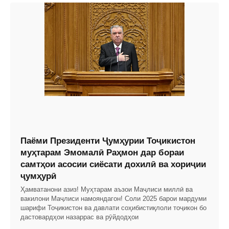
Паёми Президенти Ҷумҳурии Тоҷикистон
муҳтарам Эмомалӣ Раҳмон дар бораи
самтҳои асосии сиёсати дохилӣ ва хориҷии
ҷумҳурӣ
Ҳамватанони азиз! Муҳтарам аъзои Маҷлиси миллӣ ва
вакилони Маҷлиси намояндагон! Соли 2025 барои мардуми
шарифи Тоҷикистон ва давлати соҳибистиқлоли тоҷикон бо
дастовардҳои назаррас ва рӯйдодҳои