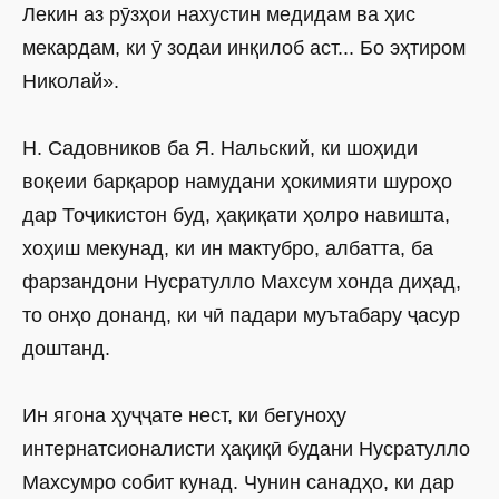
Лекин аз рӯзҳои нахустин медидам ва ҳис
мекардам, ки ӯ зодаи инқилоб аст... Бо эҳтиром
Николай».
Н. Садовников ба Я. Нальский, ки шоҳиди
воқеии барқарор намудани ҳокимияти шуроҳо
дар Тоҷикистон буд, ҳақиқати ҳолро навишта,
хоҳиш мекунад, ки ин мактубро, албатта, ба
фарзандони Нусратулло Махсум хонда диҳад,
то онҳо донанд, ки чӣ падари муътабару ҷасур
доштанд.
Ин ягона ҳуҷҷате нест, ки бегуноҳу
интернатсионалисти ҳақиқӣ будани Нусратулло
Махсумро собит кунад. Чунин санадҳо, ки дар