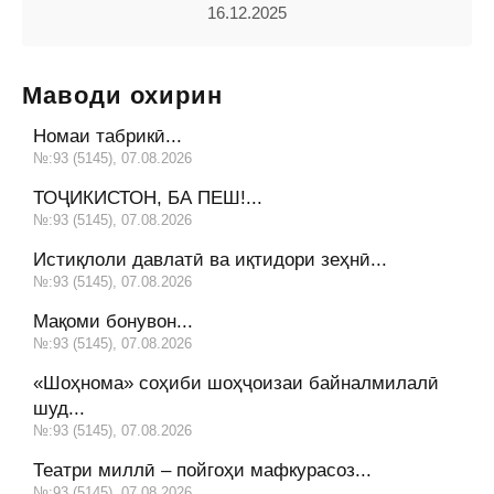
16.12.2025
Маводи охирин
Номаи табрикӣ...
№:93 (5145), 07.08.2026
ТОҶИКИСТОН, БА ПЕШ!...
№:93 (5145), 07.08.2026
Истиқлоли давлатӣ ва иқтидори зеҳнӣ...
№:93 (5145), 07.08.2026
Мақоми бонувон...
№:93 (5145), 07.08.2026
«Шоҳнома» соҳиби шоҳҷоизаи байналмилалӣ
шуд...
№:93 (5145), 07.08.2026
Театри миллӣ – пойгоҳи мафкурасоз...
№:93 (5145), 07.08.2026