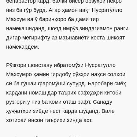
бепарастор кард, балки бисёр орзуҳои некро
низ ба гӯр бурд. Агар ҳамон вақт Нусратулло
Махсум ва ӯ баринҳоро ба дами тир
намекашиданд, шояд имрӯз зиндагиамон ранги
дигар мегирифту аз маънавиёти коста шикоят
намекардем.
Рӯзгори шоиставу ибратомӯзи Нусратулло
Махсумро ҳамин гирдобу рӯзҳои наҳси солҳои
сӣ ба гӯшаи фаромӯшӣ супурд. Баробари сиёҳ
кардани номаш дар таърих сафҳаҳои китоби
рӯзгори ӯ низ ба коми оташ рафт. Санаду
ҳуҷҷатҳои зиёде нест карда шуданд. Вале
хотираи инсон таърихи зинда аст.