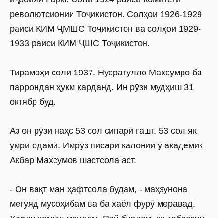
револютсионии Тоҷикистон. Солҳои 1926-1929
раиси КИМ ҶМШС Тоҷикистон ва солҳои 1929-
1933 раиси КИМ ҶШС Тоҷикистон.
Тирамоҳи соли 1937. Нусратулло Махсумро ба
паррондан ҳукм карданд. Ин рӯзи мудҳиш 31
октябр буд.
Аз он рӯзи наҳс 53 сол сипарӣ гашт. 53 сол як
умри одамӣ. Имрӯз писари калонии ӯ академик
Акбар Махсумов шастсола аст.
- Он вақт ман ҳафтсола будам, - маҳзунона
мегӯяд мусоҳибам ва ба хаёл фурӯ меравад.