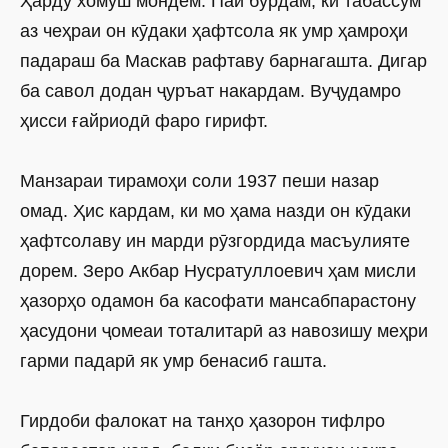
Ҳарду хомӯш мондем. Пай бурдам, ки табассум
аз чеҳраи он кӯдаки ҳафтсола як умр ҳамроҳи
падараш ба Маскав рафтаву барнагашта. Дигар
ба савол додан ҷуръат накардам. Вуҷудамро
ҳисси ғайриодӣ фаро гирифт.
Манзараи тирамоҳи соли 1937 пеши назар
омад. Ҳис кардам, ки мо ҳама назди он кӯдаки
ҳафтсолаву ин марди рӯзгордида масъулияте
дорем. Зеро Акбар Нусратуллоевич ҳам мисли
ҳазор­ҳо одамон ба касофати мансабпарас­тону
ҳасудони ҷомеаи тоталитарӣ аз навозишу меҳри
гарми падарӣ як умр бенасиб гашта.
Гирдоби фалокат на танҳо ҳазорон тифлро