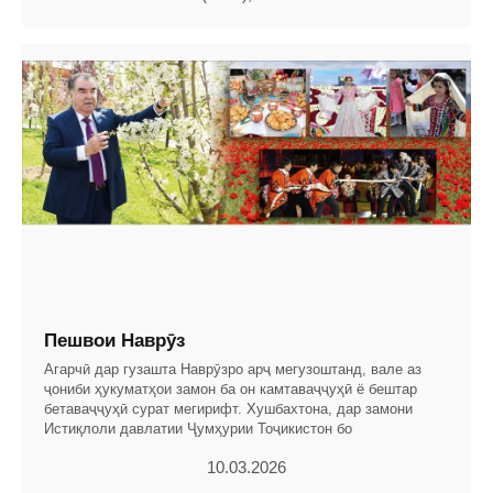
Пешвои Наврӯз
Агарчӣ дар гузашта Наврӯзро арҷ мегузоштанд, вале аз
ҷониби ҳукуматҳои замон ба он камтаваҷҷуҳӣ ё бештар
бетаваҷҷуҳӣ сурат мегирифт. Хушбахтона, дар замони
Истиқлоли давлатии Ҷумҳурии Тоҷикистон бо
10.03.2026