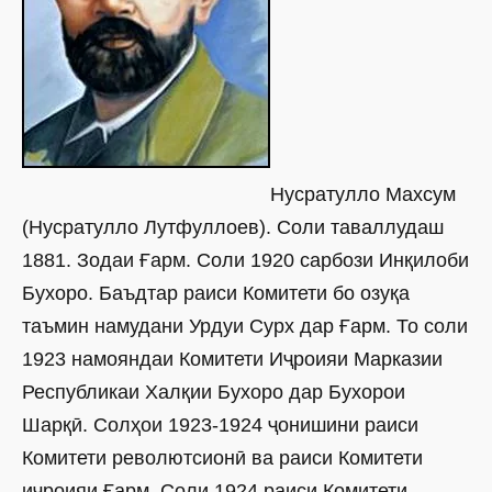
Нусратулло Махсум
(Нусратулло Лутфуллоев). Соли таваллудаш
1881. Зодаи Ғарм. Соли 1920 сарбози Инқилоби
Бухоро. Баъдтар раиси Комитети бо озуқа
таъмин намудани Урдуи Сурх дар Ғарм. То соли
1923 намояндаи Комитети Иҷроияи Марказии
Республикаи Халқии Бухоро дар Бухорои
Шарқӣ. Солҳои 1923-1924 ҷонишини раиси
Комитети револютсионӣ ва раиси Комитети
иҷроияи Ғарм. Соли 1924 раиси Комитети