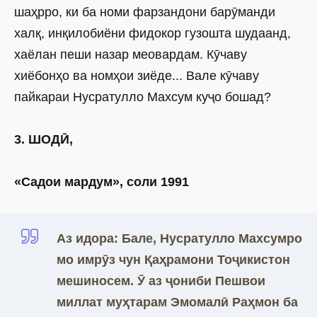
шаҳрро, ки ба номи фарзандони барӯманди
халқ, инқилобиёни фидокор гузошта шудаанд,
хаёлан пеши назар меовардам. Кӯчаву
хиёбонҳо ва номҳои зиёде... Вале кӯчаву
пайкараи Нусратулло Махсум куҷо бошад?
3. ШОДӢ,
«Садои мардум», соли 1991
Аз идора: Бале, Нусратулло Махсумро
мо имрӯз чун Қаҳрамони Тоҷикистон
мешиносем. Ӯ аз ҷониби Пешвои
миллат муҳтарам ­Эмомалӣ Раҳмон ба