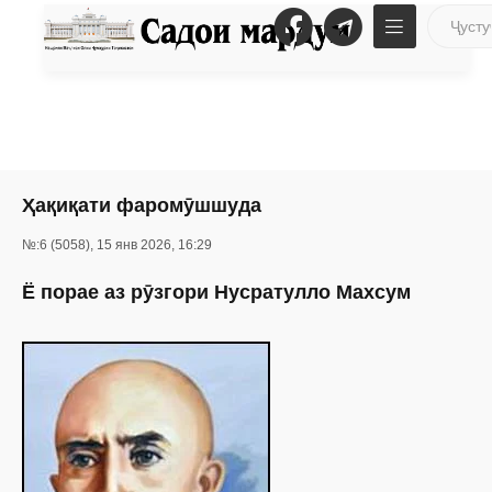
Ҳақиқати фаромӯшшуда
№:6 (5058), 15 янв 2026, 16:29
Ё порае аз рӯзгори Нусратулло Махсум