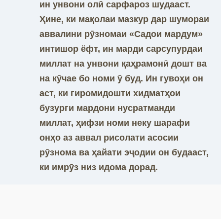
ин унвони олӣ сарфароз шудааст.
Ҳине, ки мақолаи мазкур дар шумораи
аввалини рӯзномаи «Садои мардум»
интишор ёфт, ин марди сарсупурдаи
миллат на унвони қаҳрамонӣ дошт ва
на кӯчае бо номи ӯ буд. Ин гувоҳи он
аст, ки гиромидошти хидматҳои
бузурги мардони нусратманди
миллат, ҳифзи номи неку шарафи
онҳо аз аввал рисолати асосии
рӯзнома ва ҳайати эҷодии он будааст,
ки имрӯз низ идома дорад.