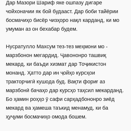
Дар Мазори Шариф яке ошпазу дигаре
чойхоначии як бой будааст. Дар боби тайёрии
босмачиҳо бисёр чизҳоро нақл карданд, ки мо
умуман аз он бехабар будем.
Нусратулло Махсум тез-тез меҳмони мо -
марзбонон мегардид. Ҷавононро ташвиқ
мекард, ки баъди хизмат дар Тоҷикистон
монанд. Ҳатто дар ин ҷойҳо курсҳои
тракторчигӣ кушода буд. Вақти фориғ аз
марзбонӣ бачаҳо дар курсҳо таҳсил мекарданд.
Бо ҳамин роҳҳо ӯ сафи сарҳадбононро зиёд
мекард ва ҳамеша таъкид менамуд, ки ба
ҳуҷуми босмачиҳо омода бошем.