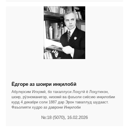
Ёдгоре аз шоири инқилобӣ
Абулқосим Илҳомӣ, бо тахаллуси Лоҳутӣ ё Лоҳутихон,
шоир, рӯзноманигор, низомӣ ва фаъоли сиёсию инқилобии
курд 4 декабри соли 1887 дар Эрон таваллуд шудааст.
Фаъолияти худро аз даврони Инқилоби
№:18 (5070), 16.02.2026