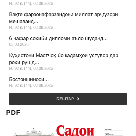
№:92 (5144), 03.08.2026
Вақте фарзонафарзандони миллат арҷгузорӣ
мешаванд...
№:92 (5144), 03.08.2026
6 нафар соҳиби дипломи аъло шуданд...
03.08.2026
Кӯҳистони Мастчоҳ бо қадамҳои устувор дар
роҳи рушд...
№:92 (5144), 03.08.2026
Бостоншиносӣ...
№:92 (5144), 03.08.2026
БЕШТАР
PDF