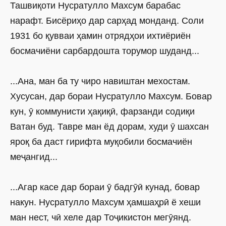
Ташвиқоти Нусратулло Махсум барабас
нарафт. Бисёриҳо дар сарҳад монданд. Соли
1931 бо қувваи ҳамин отрядҳои ихтиёриён
босмачиёни сарбардошта торумор шуданд...
...Ана, ман ба ту чиро навиштан мехостам.
Хусусан, дар бораи Нусратулло Махсум. Бовар
кун, ӯ коммунисти ҳақиқӣ, фарзанди содиқи
Ватан буд. Тавре ман ёд дорам, худи ӯ шахсан
яроқ ба даст гирифта муқобили босмачиён
меҷангид...
...Агар касе дар бораи ӯ бадгӯӣ кунад, бовар
накун. Нусратулло Махсум ҳамшаҳрӣ ё хеши
ман нест, чӣ хеле дар Тоҷикистон мегӯянд.