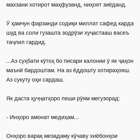
махзани хотирот маҳфузанд, ниҳоят зиёданд.
Ӯ ҳамчун фарзанди содиқи миллат сафед карда
шуд ва соли гузашта зодрӯзи хуҷастааш васеъ
таҷлил гардид.
...Аз суҳбати кӯтоҳ бо писари калонии ӯ як ҷаҳон
маънӣ бардоштам. На аз ёддошту хотираҳояш.
Аз сукуту оҳи сардаш.
Як даста ҳуҷҷатҳоро пеши рӯям мегузорад:
- Инҳоро амонат медиҳам...
Онҳоро варақ мезадаму кӯчаву хиёбонҳои