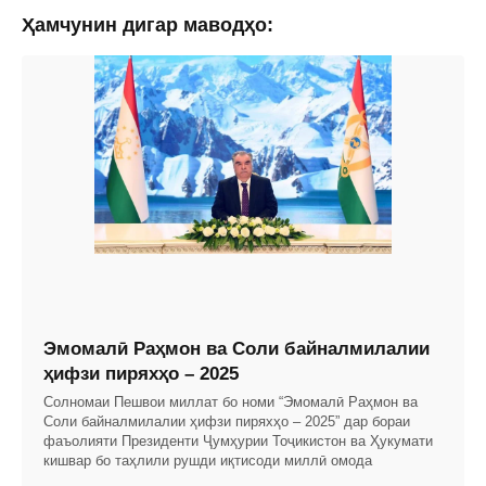
Ҳамчунин дигар маводҳо:
Эмомалӣ Раҳмон ва Соли байналмилалии
ҳифзи пиряхҳо – 2025
Солномаи Пешвои миллат бо номи “Эмомалӣ Раҳмон ва
Соли байналмилалии ҳифзи пиряхҳо – 2025” дар бораи
фаъолияти Президенти Ҷумҳурии Тоҷикистон ва Ҳукумати
кишвар бо таҳлили рушди иқтисоди миллӣ омода