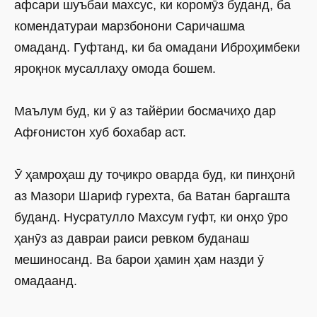
афсари шуъбаи махсус, ки коромӯз буданд, ба
комендатураи марзбонони Саричашма
омаданд. Гуфтанд, ки ба омадани Иброҳимбеки
яроқнок мусаллаҳу омода бошем.
Маълум буд, ки ӯ аз тайёрии босмачиҳо дар
Афғонистон хуб бохабар аст.
Ӯ ҳамроҳаш ду тоҷикро оварда буд, ки пинҳонӣ
аз Мазори Шариф гурехта, ба Ватан баргашта
буданд. Нусратулло Махсум гуфт, ки онҳо ӯро
ҳанӯз аз давраи раиси ревком буданаш
мешиносанд. Ва барои ҳамин ҳам назди ӯ
омадаанд.