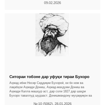
09.02.2026
Ситораи тобоне дар уфуқи тираи Бухоро
Аҳмад ибни Носир Сиддиқии Бухороӣ, ки бо ном ва
лақабҳои Аҳмади Дониш, Аҳмад-махдуми Дониш ва
Аҳмади Калла машҳур аст, дар соли 1827 дар шаҳри
Бухоро таваллуд шудааст. Донишмандону муҳаққиқон ва
№:10 (5062), 28.01.2026