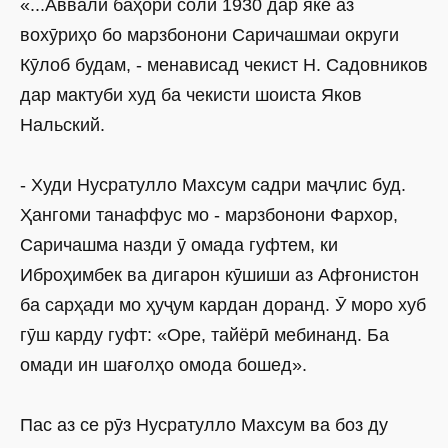
«...Аввали баҳори соли 1930 дар яке аз
вохӯриҳо бо марзбонони Саричашмаи округи
Кӯлоб будам, - менависад чекист Н. Садовников
дар мактуби худ ба чекис­ти шоиста Яков
Нальский.
- Худи Нусратулло Махсум садри маҷлис буд.
Ҳангоми танаффус мо - марзбонони Фархор,
Саричашма назди ӯ омада гуфтем, ки
Иброҳимбек ва дигарон кӯшиши аз Афғонистон
ба сарҳади мо ҳуҷум кардан доранд. Ӯ моро хуб
гӯш карду гуфт: «Оре, тайёрӣ мебинанд. Ба
омади ин шағолҳо омода бошед».
Пас аз се рӯз Нусратулло Махсум ва боз ду