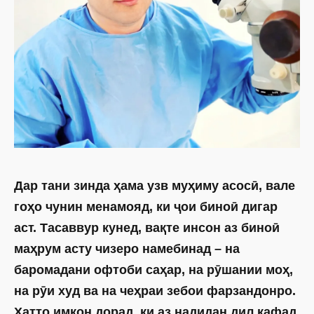
Дар тани зинда ҳама узв муҳиму асосӣ, вале
гоҳо чунин менамояд, ки ҷои биноӣ дигар
аст. Тасаввур кунед, вақте инсон аз биноӣ
маҳрум асту чизеро намебинад – на
баромадани офтоби саҳар, на рӯшании моҳ,
на рӯи худ ва на чеҳраи зебои фарзандонро.
Ҳатто имкон дорад, ки аз надидан дил кафад,