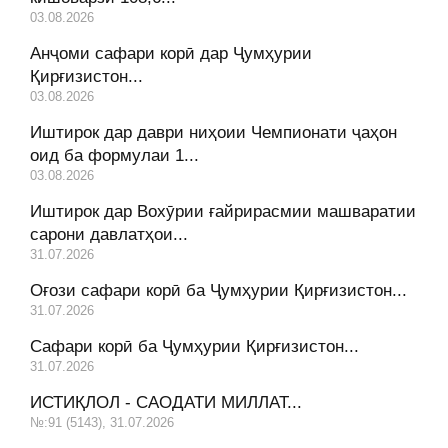
03.08.2026
Анҷоми сафари корӣ дар Ҷумҳурии
Қирғизистон...
03.08.2026
Иштирок дар даври ниҳоии Чемпионати ҷаҳон
оид ба формулаи 1...
03.08.2026
Иштирок дар Вохӯрии ғайрирасмии машваратии
сарони давлатҳои...
31.07.2026
Оғози сафари корӣ ба Ҷумҳурии Қирғизистон...
31.07.2026
Сафари корӣ ба Ҷумҳурии Қирғизистон...
31.07.2026
ИСТИҚЛОЛ - САОДАТИ МИЛЛАТ...
№:91 (5143), 31.07.2026