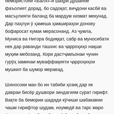
бемористони «Балх»-и шаҳри Душанбе
фаъолият дорад, бо садоқат, виҷдони касбӣ ва
мас­ъулияти баланд ба мардум хизмат мекунад.
Дар паҳлуи ӯ ҳамеша ҳамшираҳои донову
бофаросат кумак мерасонанд. Аз ҷумла,
Муниса ва Нигора бодиққат, сабр ва муносибати
нек дар раванди ташхис ва ҷарроҳиҳо нақши
муҳим мебозанд. Кори дастҷамъонаи чунин
гурӯҳ заминаи муваффақияти ҷарроҳиҳои
мушкил ба шумор меравад.
Шиносоии ман бо ин табиби ҳозиқ дар як
давраи бисёр душвори зиндагиям сурат гирифт.
Вақте ба бемории шадиди кӯчиши шабакавии
чашм гирифтор шудам, ноумедӣ ва тарс маро