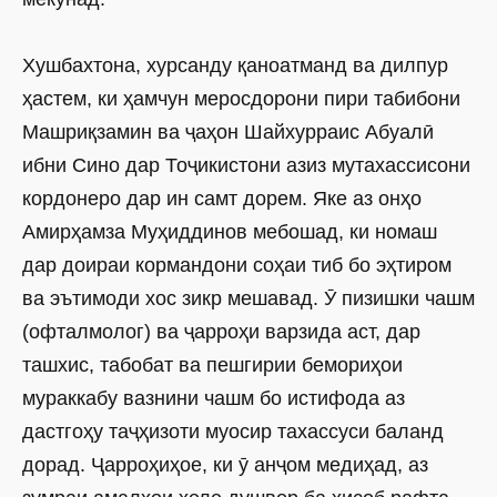
Хушбахтона, хурсанду қаноатманд ва дилпур
ҳастем, ки ҳамчун меросдорони пири табибони
Машриқзамин ва ҷаҳон Шайхурраис Абуалӣ
ибни Сино дар Тоҷикистони азиз мутахассисони
кордонеро дар ин самт дорем. Яке аз онҳо
Амирҳамза Муҳиддинов мебошад, ки номаш
дар доираи кормандони соҳаи тиб бо эҳтиром
ва эътимоди хос зикр мешавад. Ӯ пизишки чашм
(офталмолог) ва ҷарроҳи варзида аст, дар
ташхис, табобат ва пешгирии бемориҳои
мураккабу вазнини чашм бо истифода аз
дастгоҳу таҷҳизоти муосир тахассуси баланд
дорад. Ҷарроҳиҳое, ки ӯ анҷом медиҳад, аз