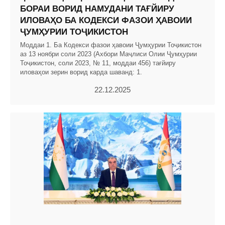
БОРАИ ВОРИД НАМУДАНИ ТАҒЙИРУ
ИЛОВАҲО БА КОДЕКСИ ФАЗОИ ҲАВОИИ
ҶУМҲУРИИ ТОҶИКИСТОН
Моддаи 1. Ба Кодекси фазои ҳавоии Ҷумҳурии Тоҷикистон
аз 13 ноябри соли 2023 (Ахбори Маҷлиси Олии Ҷумҳурии
Тоҷикистон, соли 2023, № 11, моддаи 456) тағйиру
иловаҳои зерин ворид карда шаванд: 1.
22.12.2025