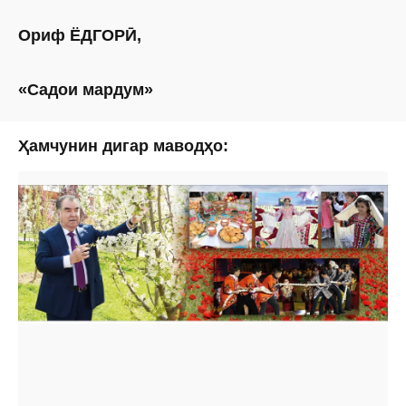
Ориф ЁДГОРӢ,
«Садои мардум»
Ҳамчунин дигар маводҳо: