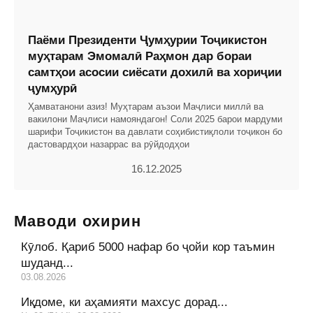
Паёми Президенти Ҷумҳурии Тоҷикистон
муҳтарам Эмомалӣ Раҳмон дар бораи
самтҳои асосии сиёсати дохилӣ ва хориҷии
ҷумҳурӣ
Ҳамватанони азиз! Муҳтарам аъзои Маҷлиси миллӣ ва
вакилони Маҷлиси намояндагон! Соли 2025 барои мардуми
шарифи Тоҷикистон ва давлати соҳибистиқлоли тоҷикон бо
дастовардҳои назаррас ва рӯйдодҳои
16.12.2025
Маводи охирин
Кӯлоб. Қариб 5000 нафар бо ҷойи кор таъмин
шуданд...
03.08.2026
Иқдоме, ки аҳамияти махсус дорад...