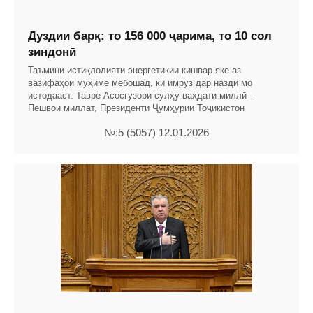
Дуздии барқ: то 156 000 ҷарима, то 10 сол
зиндонӣ
Таъмини истиқлолияти энергетикии кишвар яке аз
вазифаҳои муҳиме мебошад, ки имрӯз дар назди мо
истодааст. Тавре Асосгузори сулҳу ваҳдати миллӣ -
Пешвои миллат, Президенти Ҷумҳурии Тоҷикистон
№:5 (5057) 12.01.2026