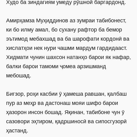
Худо ба зиндагиям умеду рӯшноӣ баргардонд.
Амирҳамза Муҳиддинов аз зумраи табибонест,
ки бо илму амал, бо сухану рафтор ба бемор
эътимод мебахшад ва ба шарофати кордонӣ ва
хислатҳои нек нури чашми мардум гардидааст.
Хидмати чунин шахсон натанҳо барои як нафар,
балки барои тамоми ҷомеа арзишманд
мебошад.
Бигзор, роҳи касбии ӯ ҳамеша равшан, қалбаш
пур аз меҳр ва дастонаш мояи шифо барои
ҳазорон инсон бошад. Яқинан, табибоне чун ӯ
сазовори эҳтиром, қадршиносӣ ва сипосгузорӣ
ҳастанд.