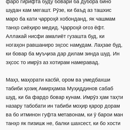
фаро гирифта буду боварӣ ба дубора бино
шудан кам мегашт. Рӯзе, ки баъд аз ташхис
маро ба кати ҷарроҳӣ хобонданд, як чашмам
танҳо сиёҳиро медид. Ҷарроҳӣ оғоз ёфт.
Аллакай нисфи амалиёт гузашта буд, ки
ногаҳон равшаниро эҳсос намудам. Лаҳзае буд,
ки бовар ба муъҷиза дар дилам зинда шуд. Ин
эҳсос то имрӯз аз хотирам намеравад.
Маҳз, маҳорати касбӣ, ором ва умедбахши
табиби ҳозиқ Амирҳамза Муҳиддинов сабаб
шуд, ки ба фардо бовар кунам. Имрӯз ҳам таҳти
назару табобати ин табиби моҳир қарор дорам
ва бо итминон гуфта метавонам, ки ӯ барои ман
танҳо як пизишк не, балки шахсест, ки бо хости