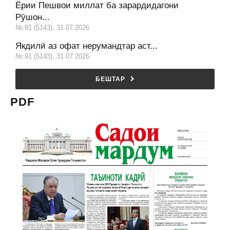
Ёрии Пешвои миллат ба зарардидагони
Рӯшон...
№:91 (5143), 31.07.2026
Якдилӣ аз офат нерумандтар аст...
№:91 (5143), 31.07.2026
БЕШТАР
PDF