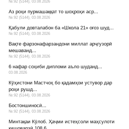
№:92 (5144), 03.08.2026
Аз роҳи пурмашаққат то шоҳроҳи аср...
№:92 (5144), 03.08.2026
Қабули довталабон ба «Школа 21» оғоз шуд...
№:92 (5144), 03.08.2026
Вақте фарзонафарзандони миллат арҷгузорӣ
мешаванд...
№:92 (5144), 03.08.2026
6 нафар соҳиби дипломи аъло шуданд...
03.08.2026
Кӯҳистони Мастчоҳ бо қадамҳои устувор дар
роҳи рушд...
№:92 (5144), 03.08.2026
Бостоншиносӣ...
№:92 (5144), 03.08.2026
Минтақаи Кӯлоб. Ҳаҷми истеҳсоли маҳсулоти
кишоварзӣ 108,6...