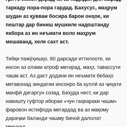
таркаду пора-пора гардад. Бахусус, маҳрум
шудан аз қувваи босира барои онҳое, ки
пештар дар биниш мушкиле надоштанду
якбора аз ин неъмати воло маҳрум
мешаванд, хеле сахт аст.
Тибқи пажӯҳишҳо, 80 дарсади иттилооте, ки
инсон аз олами атроф мегирад, маҳз, тавассути
чашм аст. Аз даст додани ин неъмати бебаҳо
метавонад зиндагии инсонро ба куллӣ аз ҷиҳати
манфӣ дигаргун созад. Беҳуда нест, ки дар
навишту гуфтор ибораи «чун гаҳвараки чашм»
фаровон истифода мегардад ва аз мақому
дараҷаи баланди чашму биноӣ далолат
мекунад.