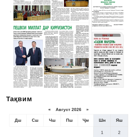
Тақвим
«
Август 2026 »
Дш
Сш
Чш
Пш
Ҷм
Шн
Яш
1
2