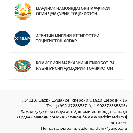
МАҶЛИСИ НАМОЯНДАГОНИ МАҶЛИСИ
ОЛИИ ҶУМҲУРИИ ТОҶИКИСТОН
АГЕНТИИ МИЛЛИИ ИТТИЛООТИИ
ТОҶИКИСТОН ХОВАР
КОМИССИЯИ МАРКАЗИИ ИНТИХОБОТ ВА
РАЪЙПУРСИИ ҶУМҲУРИИ ТОҶИКИСТОН
734018, шаҳри Душанбе, хиёбони Саъдӣ Шерозӣ - 16
Тел: (+992 372385371), (+992372385306)
Ҳамаи ҳуқуқҳо маҳфуз аст. Ҳангоми истифода ва паҳн
кардани маводи сомона истинод ба www.sadoimardum.tj
ҳатмист.
Почтаи электронӣ: sadoimardum@yandex.ru