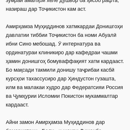
зумраи амалҳои хеле душвор ба ҳисоб рафта,
назираш дар Тоҷикистон кам аст.
Амирҳамза Муҳиддинов хатмкардаи Донишгоҳи
давлатии тиббии Тоҷикистон ба номи Абуалӣ
ибни Сино мебошад. Ӯ интернатура ва
ординатураи клиникиро дар кафедраи чашми
ҳамин донишгоҳ бомуваффақият хатм кардааст.
Бо мақсади такмили донишу таҷрибаи касбӣ
курсҳои тахассусиро дар Ҳиндустон гузашта,
илм ва малакаи худро дар Федератсияи Россия
ва Ҷумҳурии Исломии Покистон мукаммалтар
кардааст.
Айни замон Амирҳамза Муҳиддинов дар