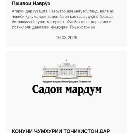
Пешвои Наврӯз
Агарчӣ дар гузашта Наврӯзро арҷ мегузоштанд, вале аз
ҷониби ҳукуматҳои замон ба он камтаваҷҷуҳӣ ё бештар
бетаваҷҷуҳӣ сурат мегирифт. Хушбахтона, дар замони
Истиқлоли давлатии Ҷумҳурии Тоҷикистон бо
10.03.2026
ҚОНУНИ ҶУМҲУРИИ ТОҶИКИСТОН ДАР