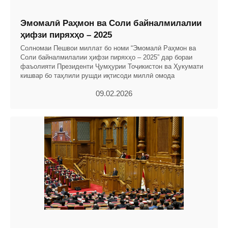
Эмомалӣ Раҳмон ва Соли байналмилалии
ҳифзи пиряхҳо – 2025
Солномаи Пешвои миллат бо номи “Эмомалӣ Раҳмон ва
Соли байналмилалии ҳифзи пиряхҳо – 2025” дар бораи
фаъолияти Президенти Ҷумҳурии Тоҷикистон ва Ҳукумати
кишвар бо таҳлили рушди иқтисоди миллӣ омода
09.02.2026