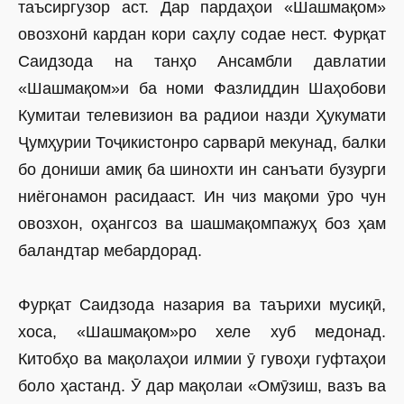
таъсиргузор аст. Дар пардаҳои «Шашмақом»
овозхонӣ кардан кори саҳлу содае нест. Фурқат
Саидзода на танҳо Ансамбли давлатии
«Шашмақом»и ба номи Фазлиддин Шаҳобови
Кумитаи телевизион ва радиои назди Ҳукумати
Ҷумҳурии Тоҷикистонро сарварӣ мекунад, балки
бо дониши амиқ ба шинохти ин санъати бузурги
ниёгонамон расидааст. Ин чиз мақоми ӯро чун
овозхон, оҳангсоз ва шашмақомпажуҳ боз ҳам
баландтар мебардорад.
Фурқат Саидзода назария ва таърихи мусиқӣ,
хоса, «Шашмақом»ро хеле хуб медонад.
Китобҳо ва мақолаҳои илмии ӯ гувоҳи гуфтаҳои
боло ҳастанд. Ӯ дар мақолаи «Омӯзиш, вазъ ва