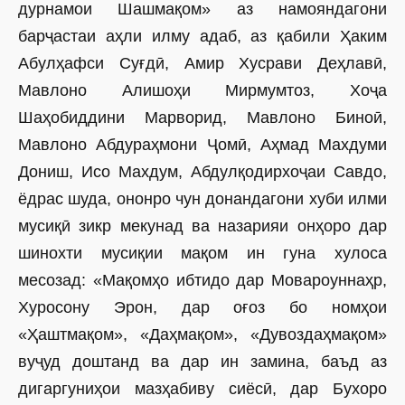
дурнамои Шашмақом» аз намояндагони
барҷастаи аҳли илму адаб, аз қабили Ҳаким
Абулҳафси Суғдӣ, Амир Хусрави Деҳлавӣ,
Мавлоно Алишоҳи Мирмумтоз, Хоҷа
Шаҳобиддини Марворид, Мавлоно Биноӣ,
Мавлоно Абдураҳмони Ҷомӣ, Аҳмад Махдуми
Дониш, Исо Махдум, Абдулқодирхоҷаи Савдо,
ёдрас шуда, ононро чун донандагони хуби илми
мусиқӣ зикр мекунад ва назарияи онҳоро дар
шинохти мусиқии мақом ин гуна хулоса
месозад: «Мақомҳо ибтидо дар Мовароуннаҳр,
Хуросону Эрон, дар оғоз бо номҳои
«Ҳаштмақом», «Даҳмақом», «Дувоздаҳмақом»
вуҷуд доштанд ва дар ин замина, баъд аз
дигаргуниҳои мазҳабиву ­сиёсӣ, дар Бухоро