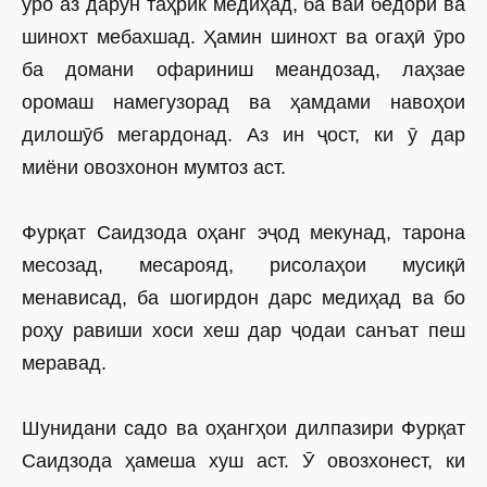
ӯро аз дарун таҳрик медиҳад, ба вай бедорӣ ва
шинохт мебахшад. Ҳамин шинохт ва огаҳӣ ӯро
ба домани офариниш меандозад, лаҳзае
оромаш намегузорад ва ҳамдами навоҳои
дилошӯб мегардонад. Аз ин ҷост, ки ӯ дар
миёни овозхонон мумтоз аст.
Фурқат Саидзода оҳанг эҷод мекунад, тарона
месозад, месарояд, рисолаҳои мусиқӣ
менависад, ба шогирдон дарс медиҳад ва бо
роҳу равиши хоси хеш дар ҷодаи санъат пеш
меравад.
Шунидани садо ва оҳангҳои дилпазири Фурқат
Саидзода ҳамеша хуш аст. Ӯ овозхонест, ки