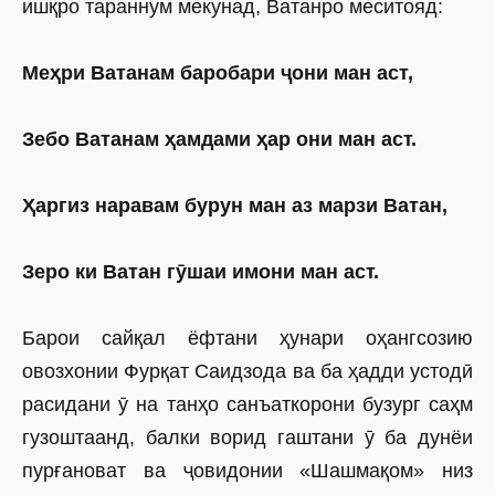
ишқро тараннум мекунад, Ватанро меситояд:
Меҳри Ватанам баробари ҷони ман аст,
Зебо Ватанам ҳамдами ҳар они ман аст.
Ҳаргиз наравам бурун ман аз марзи Ватан,
Зеро ки Ватан гӯшаи имони ман аст.
Барои сайқал ёфтани ҳунари оҳангсозию
овозхонии Фурқат Саидзода ва ба ҳадди устодӣ
расидани ӯ на танҳо санъаткорони бузург саҳм
гузоштаанд, балки ворид гаштани ӯ ба дунёи
пурғановат ва ҷовидонии «Шашмақом» низ