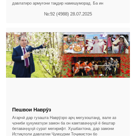
давлатиро армуғони тақдир намешуморад. Ба ин
№:92 (4988) 28.07.2025
Пешвои Наврӯз
Агарчӣ дар гузашта Наврӯзро арҷ мегузоштанд, вале аз
ҷониби ҳукуматҳои замон ба он камтаваҷҷуҳӣ ё бештар
бетаваҷҷуҳӣ сурат мегирифт. Хушбахтона, дар замони
Истиқлоли давлатии Ҷумҳурии Тоҷикистон бо