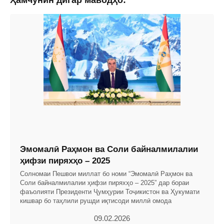
Эмомалӣ Раҳмон ва Соли байналмилалии
ҳифзи пиряхҳо – 2025
Солномаи Пешвои миллат бо номи “Эмомалӣ Раҳмон ва
Соли байналмилалии ҳифзи пиряхҳо – 2025” дар бораи
фаъолияти Президенти Ҷумҳурии Тоҷикистон ва Ҳукумати
кишвар бо таҳлили рушди иқтисоди миллӣ омода
09.02.2026