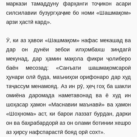
маркази тамаддуну фарҳанги тоҷикон асари
силсилавии бузургҳаҷме бо номи «Шашмақом»
арзи ҳастӣ кард».
Ӯ, ки аз ҳавои «Шашмақом» нафас мекашад ва
дар он дунёи зебои илҳомбахш зиндагӣ
мекунад, дар ҳамин мақола фикри ҷолиберо
баён месозад: «Санъати шашмақомсароӣ
ҳунари олӣ буда, маъниҳои орифонаро дар худ
таҷассум менамояд. Аз ин рӯ, ҳеҷ гоҳ ба шакли
омиёна даромада наметавонад ва ё худ ин
шоҳасар ҳамон «Маснавии маънавӣ» ва ҳамон
«Шоҳнома» аст, ки барои лаззат бурдан, дарки
он ва баҳрабардорӣ аз он олами ботинии хешро
аз ҳирсу нафспарастӣ бояд орӣ сохт».