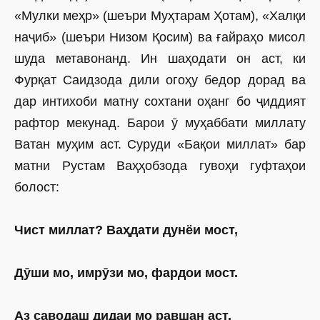
«Мулки меҳр» (шеъри Муҳтарам Ҳотам), «Халқи
наҷиб» (шеъри Низом Қосим) ва ғайраҳо мисол
шуда метавонанд. Ин шаҳодати он аст, ки
Фурқат Саидзода дили огоҳу бедор дорад ва
дар интихоби матну сохтани оҳанг бо ҷиддият
рафтор мекунад. Барои ӯ муҳаббати миллату
Ватан муҳим аст. Суруди «Бақои миллат» бар
матни Рустам Ваҳҳобзода гувоҳи гуфтаҳои
болост:
Чист миллат? Ваҳдати дунёи мост,
Дӯши мо, имрӯзи мо, фардои мост.
Аз саводаш дидаи мо равшан аст,