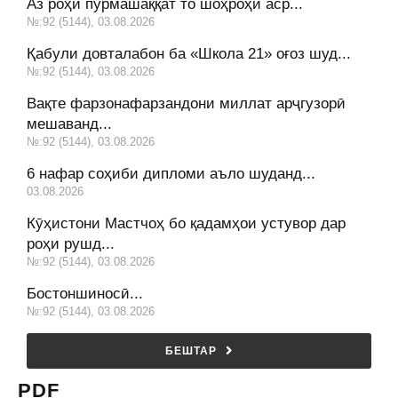
Аз роҳи пурмашаққат то шоҳроҳи аср...
№:92 (5144), 03.08.2026
Қабули довталабон ба «Школа 21» оғоз шуд...
№:92 (5144), 03.08.2026
Вақте фарзонафарзандони миллат арҷгузорӣ
мешаванд...
№:92 (5144), 03.08.2026
6 нафар соҳиби дипломи аъло шуданд...
03.08.2026
Кӯҳистони Мастчоҳ бо қадамҳои устувор дар
роҳи рушд...
№:92 (5144), 03.08.2026
Бостоншиносӣ...
№:92 (5144), 03.08.2026
БЕШТАР
PDF