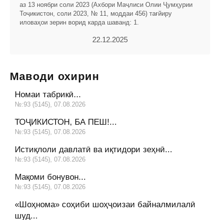
аз 13 ноябри соли 2023 (Ахбори Маҷлиси Олии Ҷумҳурии
Тоҷикистон, соли 2023, № 11, моддаи 456) тағйиру
иловаҳои зерин ворид карда шаванд: 1.
22.12.2025
Маводи охирин
Номаи табрикӣ...
№:93 (5145), 07.08.2026
ТОҶИКИСТОН, БА ПЕШ!...
№:93 (5145), 07.08.2026
Истиқлоли давлатӣ ва иқтидори зеҳнӣ...
№:93 (5145), 07.08.2026
Мақоми бонувон...
№:93 (5145), 07.08.2026
«Шоҳнома» соҳиби шоҳҷоизаи байналмилалӣ
шуд...