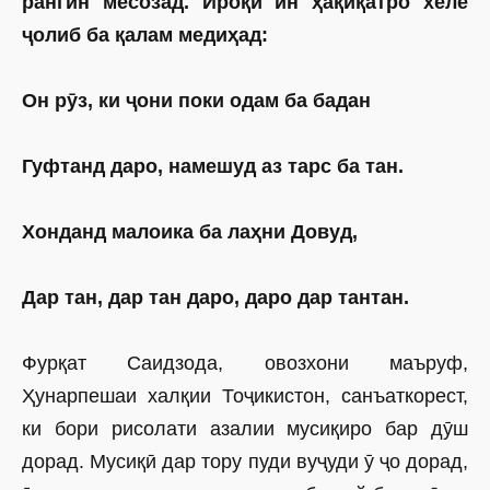
рангин месозад. Ироқӣ ин ҳақиқатро хеле
ҷолиб ба қалам медиҳад:
Он рӯз, ки ҷони поки одам ба бадан
Гуфтанд даро, намешуд аз тарс ба тан.
Хонданд малоика ба лаҳни Довуд,
Дар тан, дар тан даро, даро дар тантан.
Фурқат Саидзода, овозхони маъруф,
Ҳунарпешаи халқии Тоҷикистон, санъаткорест,
ки бори рисолати азалии мусиқиро бар дӯш
дорад. Мусиқӣ дар тору пуди вуҷуди ӯ ҷо дорад,