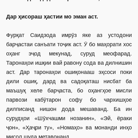
Дар ҳисораш ҳастии мо эман аст.
Фурқат Саидзода имрӯз яке аз устодони
барҷастаи санъати тоҷик аст. Ӯ бо маҳорати хос
оҳанг эҷод мекунад, суруд меофарад.
Таронаҳои ишқии вай равону сода ва дилнишин
аст. Дар таронаҳои ошиқонааш эҳсоси поки
дили ошиқ, дард ва садоқаташ нисбат ба
маъшуқ хеле барҷаста, бо оҳангҳое мисли
парвози кабӯтарон софу бо чархишҳое
дилписанд нишон дода мешаванд. Ба ин
сурудҳои «Шӯхчашми нозанин», «Эй, ёраки
ҷон», «Ҳаҷри ту», «Номаҳо» ва монанди инҳо
мисол шуда метавонанд.