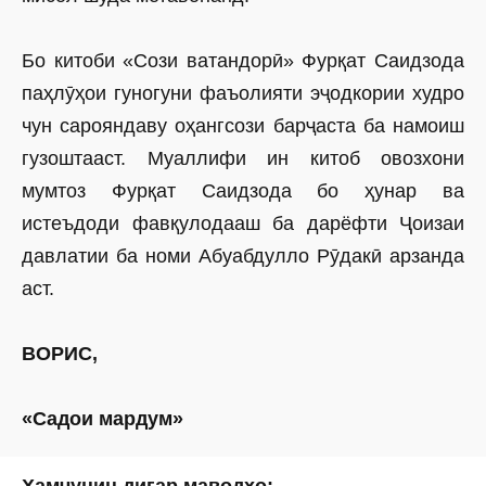
Бо китоби «Сози ватандорӣ» Фурқат Саидзода
паҳлӯҳои гуногуни фаъолияти эҷодкории худро
чун сарояндаву оҳангсози барҷаста ба намоиш
гузоштааст. Муаллифи ин китоб овозхони
мумтоз Фурқат Саидзода бо ҳунар ва
истеъдоди фавқулодааш ба дарёфти Ҷоизаи
давлатии ба номи Абуабдулло Рӯдакӣ арзанда
аст.
ВОРИС,
«Садои мардум»
Ҳамчунин дигар маводҳо: