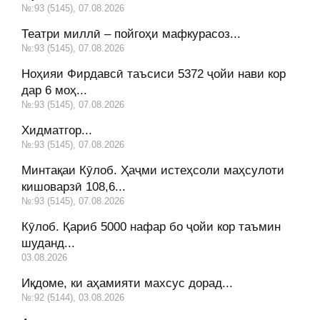
№:93 (5145), 07.08.2026
Театри миллӣ – пойгоҳи мафкурасоз...
№:93 (5145), 07.08.2026
Ноҳияи Фирдавсӣ таъсиси 5372 ҷойи нави кор
дар 6 моҳ...
№:93 (5145), 07.08.2026
Хидматгор...
№:93 (5145), 07.08.2026
Минтақаи Кӯлоб. Ҳаҷми истеҳсоли маҳсулоти
кишоварзӣ 108,6...
№:93 (5145), 07.08.2026
Кӯлоб. Қариб 5000 нафар бо ҷойи кор таъмин
шуданд...
03.08.2026
Иқдоме, ки аҳамияти махсус дорад...
№:92 (5144), 03.08.2026