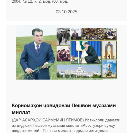
2004, № 12, қ. 2, мод.703, мод.
03.10.2025
Корномаҳои ҷовидонаи Пешвои муаззами
миллат
(ДАР АСАРҲОИ САЙМУМИН ЯТИМОВ) Истиқлоли давлатӣ
аз дидгоҳи Пешвои муаззами миллат «Асосгузори сулҳу
ваҳдати миллӣ - Пешвои миллат падидаи истиқлоли