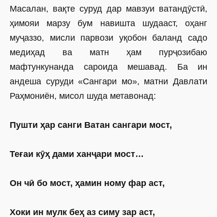
Масалан, вақте суруд дар мавзуи ватандӯстӣ,
ҳимояи марзу бум навишта шудааст, оҳанг
муҷаззо, мисли парвози уқобон баланд садо
медиҳад ва матн ҳам пурҷозибаю
мафтункунанда сароида мешавад. Ба ин
андеша суруди «Сангари мо», матни Давлати
Раҳмониён, мисол шуда метавонад:
Пушти ҳар санги Ватан сангари мост,
Теғаи кӯҳ дами ханҷари мост…
Он чӣ бо мост, ҳамин ному фар аст,
Хоки ин мулк беҳ аз симу зар аст,