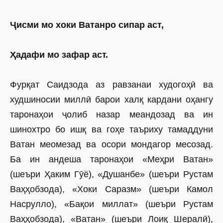
Ҷисми мо хоки Ватанро сипар аст,
Ҳадафи мо зафар аст.
Фурқат Саидзода аз равзанаи худогоҳӣ ва
худшиносии миллӣ барои халқ кардани оҳангу
таронаҳои ҷолиб назар меандозад ва ин
шинохтро бо ишқ ва гоҳе таъриху тамаддуни
Ватан меомезад ва осори мондагор месозад.
Ба ин андеша таронаҳои «Меҳри Ватан»
(шеъри Ҳаким Гӯё), «Душанбе» (шеъри Рустам
Ваҳҳобзода), «Хоки Саразм» (шеъри Камол
Насрулло), «Бақои миллат» (шеъри Рустам
Ваҳҳобзода), «Ватан» (шеъри Лоиқ Шералӣ),