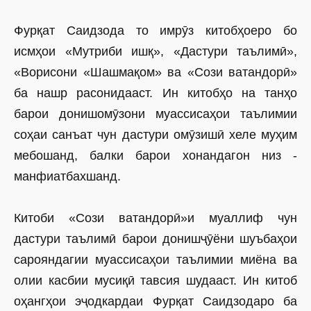
Фурқат Саидзода то имрӯз китобҳоеро бо
исмҳои «Мутриби ишқ», «Дастури таълимӣ»,
«Ворисони «Шашмақом» ва «Сози ватандорӣ»
ба нашр расонидааст. Ин китобҳо на танҳо
барои донишомӯзони муассисаҳои таълимии
соҳаи санъат чун дастури омӯзишӣ хеле муҳим
мебошанд, балки барои хонандагон низ ­
манфиатбахшанд.
Китоби «Сози ватандорӣ»и муаллиф чун
дастури таълимӣ барои донишҷӯёни шуъбаҳои
сарояндагии муассисаҳои таълимии миёна ва
олии касбии мусиқӣ тавсия шудааст. Ин китоб
оҳангҳои эҷодкардаи Фурқат Саидзодаро ба