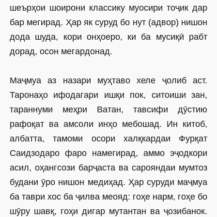
шеърҳои шоирони классику муосири тоҷик дар
бар мегирад. Ҳар як суруд бо нут (адвор) нишон
дода шуда, кори онҳоеро, ки ба мусиқӣ рабт
дорад, осон мегардонад.
Маҷмуа аз назари муҳтаво хеле ҷолиб аст.
Таронаҳо ифодагари ишқи пок, ситоиши зан,
тараннуми меҳри Ватан, тавсифи дӯстию
рафоқат ва амсоли инҳо мебошад. Ин китоб,
албатта, тамоми осори халқкардаи Фурқат
Саидзодаро фаро намегирад, аммо эҷодкори
асил, оҳангсози барҷаста ва сарояндаи мумтоз
будани ӯро нишон медиҳад. Ҳар суруди маҷмуа
ба таври хос ба ҷилва меояд: гоҳе нарм, гоҳе бо
шӯру шавқ, гоҳи дигар мутантан ва ҷозибанок.