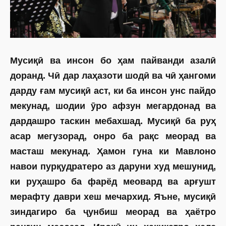
Мусиқӣ ва инсон бо ҳам пайванди азалӣ
доранд. Чӣ дар лаҳазоти шодӣ ва чӣ ҳангоми
дарду ғам мусиқӣ аст, ки ба инсон унс пайдо
мекунад, шодии ӯро афзун мегардонад ва
дардашро таскин мебахшад. Мусиқӣ ба руҳ
асар мегузорад, онро ба рақс меорад ва
масташ мекунад. Ҳамон гуна ки Мавлоно
навои пурқудратеро аз даруни худ мешунид,
ки руҳашро ба фарёд меовард ва арғушт
мерафту даври хеш мечархид. Яъне, мусиқӣ
зиндагиро ба ҷунбиш меорад ва ҳаётро