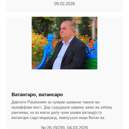
09.02.2026
Ватангаро, ватансаро
Давлати Раҳмониён аз зумраи шоирони тавоно ва
муваффақи мост. Дар сурудаҳои ширину шево ва зебову
рангинаш, ки аз мағзи дилу ҷони шоири ватандӯсту
ватангаро садо медиҳанд, мавзуъҳои ишқи Ватан ва
№:26 (5078), 04.03.2026