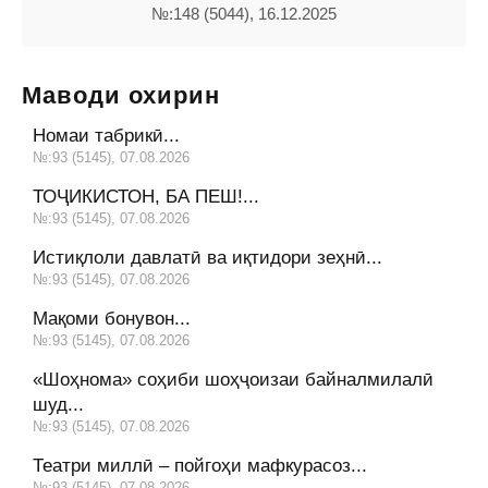
№:148 (5044), 16.12.2025
Маводи охирин
Номаи табрикӣ...
№:93 (5145), 07.08.2026
ТОҶИКИСТОН, БА ПЕШ!...
№:93 (5145), 07.08.2026
Истиқлоли давлатӣ ва иқтидори зеҳнӣ...
№:93 (5145), 07.08.2026
Мақоми бонувон...
№:93 (5145), 07.08.2026
«Шоҳнома» соҳиби шоҳҷоизаи байналмилалӣ
шуд...
№:93 (5145), 07.08.2026
Театри миллӣ – пойгоҳи мафкурасоз...
№:93 (5145), 07.08.2026