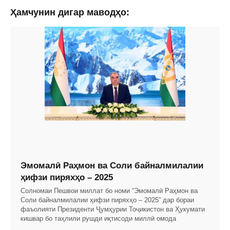
Ҳамчунин дигар маводҳо:
Эмомалӣ Раҳмон ва Соли байналмилалии
ҳифзи пиряхҳо – 2025
Солномаи Пешвои миллат бо номи “Эмомалӣ Раҳмон ва
Соли байналмилалии ҳифзи пиряхҳо – 2025” дар бораи
фаъолияти Президенти Ҷумҳурии Тоҷикистон ва Ҳукумати
кишвар бо таҳлили рушди иқтисоди миллӣ омода