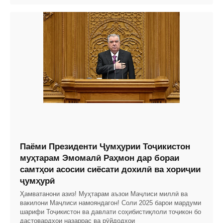
Паёми Президенти Ҷумҳурии Тоҷикистон
муҳтарам Эмомалӣ Раҳмон дар бораи
самтҳои асосии сиёсати дохилӣ ва хориҷии
ҷумҳурӣ
Ҳамватанони азиз! Муҳтарам аъзои Маҷлиси миллӣ ва
вакилони Маҷлиси намояндагон! Соли 2025 барои мардуми
шарифи Тоҷикистон ва давлати соҳибистиқлоли тоҷикон бо
дастовардҳои назаррас ва рӯйдодҳои