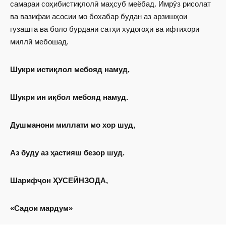
самараи соҳиб­истиқлолӣ маҳсуб меёбад. Имрӯз рисолат
ва вазифаи асосии мо бохабар будан аз арзишҳои
гузашта ва боло бурдани сатҳи худогоҳӣ ва ифтихори
миллӣ мебошад.
Шукри истиқлол мебояд намуд,
Шукри ин иқбол мебояд намуд.
Душманони миллати мо хор шуд,
Аз буду аз ҳастияш безор шуд.
Шарифҷон ҲУСЕЙНЗОДА,
«Садои мардум»