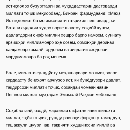
истиқлолро бузургтарин ва муқаддастарин дастоварди
миллати тоҷик меҳисобанд. Биноан, фармудаанд: «Маҳз,
Истиқлолият ба мо имконияти таърихие пеш овард, ки
Ватани аҷдодии худро ворис шавему соҳибӣ кунем,
давлатдории сирф миллии хешро барпо намоем, суннату
арзишҳои миллиамонро эҳё созем, ормонҳои деринаи
халқамонро амалӣ гардонем ва зиндагии озодонаи
мардумамонро ба роҳ монем».
Бале, миллати сулҳдӯсту меҳанпарвари мо амиқ эҳсос
кардаасту бениҳоят арҷгузор аст, ки бунёдгузори давлат,
тақдирсози миллати тоҷик, созандаи ҷомеаи навин
Пешвои миллат муҳтарам Эмомалӣ Раҳмон мебошанд.
Соҳибватанӣ, озодӣ, марҳилаи сифатан нави шинохти
миллат, эҳёи таърих, рушду равнақи фарҳангу тамаддун,
ташаккули шуури нав, тақвия­ти худшиносии миллӣ ва