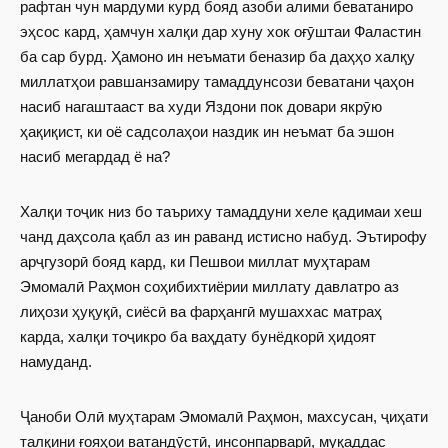
рафтан чун мардуми курд бояд азоби алими беватаниро
эҳсос кард, ҳамчун халқи дар хуну хок оғӯштаи Фаластин
ба сар бурд. Ҳамоно ин неъмати беназир ба даҳҳо халқу
миллатҳои равшанзамиру тамаддунсози беватани ҷаҳон
насиб нагаштааст ва худи Яздони пок довари якрӯю
ҳақиқист, ки оё садсолаҳои наздик ин неъмат ба эшон
насиб мегардад ё на?
Халқи тоҷик низ бо таъриху тамаддуни хеле қадимаи хеш
чанд даҳсола қабл аз ин раванд истисно набуд. Эътирофу
арҷгузорӣ бояд кард, ки Пешвои миллат муҳтарам
Эмомалӣ Раҳмон соҳибихтиёрии миллату давлат­ро аз
лиҳози ҳуқуқӣ, сиёсӣ ва фарҳангӣ мушаххас матраҳ
карда, халқи тоҷикро ба ваҳдату бунёдкорӣ ҳидоят
намуданд.
Ҷаноби Олӣ муҳтарам Эмомалӣ ­Раҳмон, махсусан, ҷиҳати
талқини ғоя­ҳои ватандӯстӣ, инсонпарварӣ, муқаддас