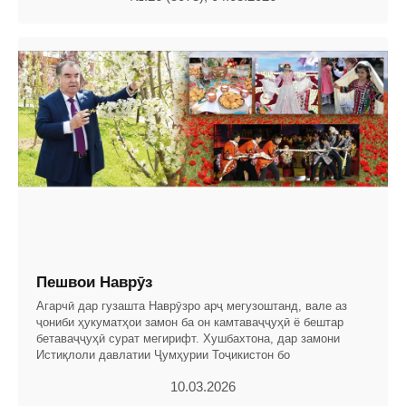
Пешвои Наврӯз
Агарчӣ дар гузашта Наврӯзро арҷ мегузоштанд, вале аз
ҷониби ҳукуматҳои замон ба он камтаваҷҷуҳӣ ё бештар
бетаваҷҷуҳӣ сурат мегирифт. Хушбахтона, дар замони
Истиқлоли давлатии Ҷумҳурии Тоҷикистон бо
10.03.2026