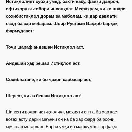
Истиқлолият субҳи умед, бахти наку, файзи даврон,
ифтихору эътибори инсонҳост. Мефахрам, ки кишвари
соҳибистиқлол дорам ва меболам, ки дар давлати
озод ба сар мебарам. Шоир Рустами Ваҳҳоб барҳақ
фармудааст:
Тоҷи шараф андешаи Истиқлол аст,
Андешаи ҳақ решаи Истиқлол аст.
Соҳибватане, ки бо ҷаҳон сарбасар аст,
Шерест, ки аз бешаи Истиқлол аст!
Шинохти вожаи истиқлолият, моҳия­ти он на ба ҳар кас
возеҳ асту дарки маънии он на ба ҳар фард ба осонӣ
муяссар мегардад. Барои умқи ин маф­ҳумро сарфаҳм