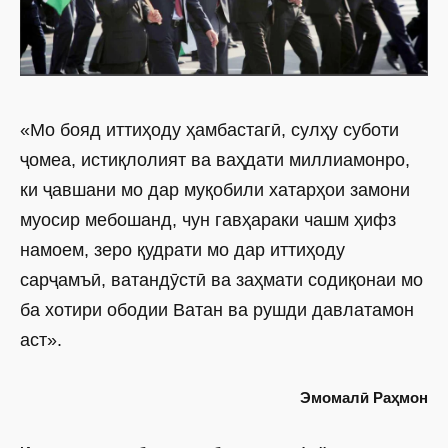
«Мо бояд иттиҳоду ҳамбастагӣ, сулҳу суботи
ҷомеа, истиқлолият ва ваҳдати миллиамонро,
ки ҷавшани мо дар муқобили хатарҳои замони
муосир мебошанд, чун гавҳараки чашм ҳифз
намоем, зеро қудрати мо дар иттиҳоду
сарҷамъӣ, ватандӯстӣ ва заҳмати содиқонаи мо
ба хотири ободии Ватан ва рушди давлатамон
аст».
Эмомалӣ Раҳмон