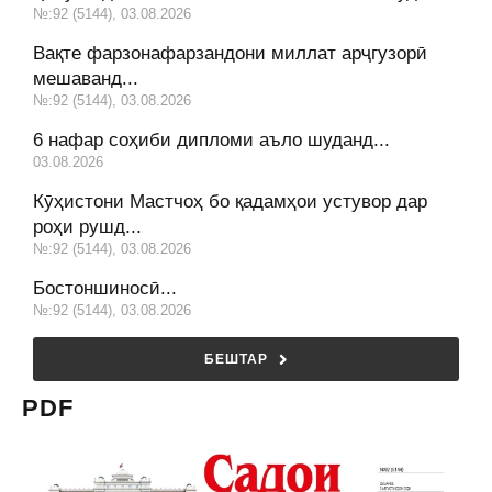
№:92 (5144), 03.08.2026
Вақте фарзонафарзандони миллат арҷгузорӣ
мешаванд...
№:92 (5144), 03.08.2026
6 нафар соҳиби дипломи аъло шуданд...
03.08.2026
Кӯҳистони Мастчоҳ бо қадамҳои устувор дар
роҳи рушд...
№:92 (5144), 03.08.2026
Бостоншиносӣ...
№:92 (5144), 03.08.2026
БЕШТАР
PDF