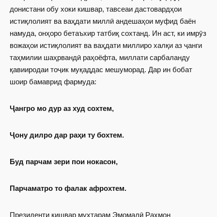
донистани обу хоки кишвар, тавсеаи дастовардҳои
истиқлолият ва ваҳдати миллӣ андешаҳои муфид баён
намуда, онҳоро бетаъхир татбиқ сохтанд. Ин аст, ки имрӯз
вожаҳои истиқлолият ва ваҳдати миллиро халқи аз ҷанги
таҳмилии шаҳрвандӣ раҳоёфта, миллати сарбаланду
қавииродаи тоҷик муқаддас мешуморад. Дар ин бобат
шоир бамаврид фармуда:
Ҷангро мо дур аз худ сохтем,
Ҷону дилро дар раҳи ту бохтем.
Буд парчам зери пои нокасон,
Парчаматро то фалак афрохтем.
Президенти кишвар муҳтарам ­Эмомалӣ Раҳмон