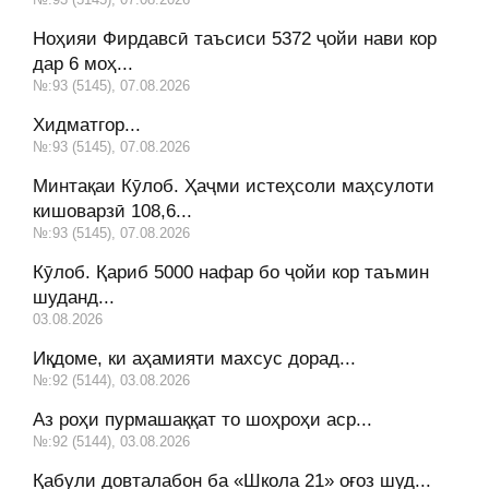
Ноҳияи Фирдавсӣ таъсиси 5372 ҷойи нави кор
дар 6 моҳ...
№:93 (5145), 07.08.2026
Хидматгор...
№:93 (5145), 07.08.2026
Минтақаи Кӯлоб. Ҳаҷми истеҳсоли маҳсулоти
кишоварзӣ 108,6...
№:93 (5145), 07.08.2026
Кӯлоб. Қариб 5000 нафар бо ҷойи кор таъмин
шуданд...
03.08.2026
Иқдоме, ки аҳамияти махсус дорад...
№:92 (5144), 03.08.2026
Аз роҳи пурмашаққат то шоҳроҳи аср...
№:92 (5144), 03.08.2026
Қабули довталабон ба «Школа 21» оғоз шуд...