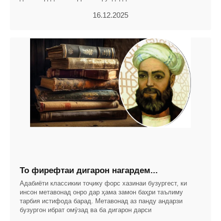
16.12.2025
То фирефтаи дигарон нагардем...
Адабиёти классикии тоҷику форс хазинаи бузургест, ки
инсон метавонад онро дар ҳама замон баҳри таълиму
тарбия истифода барад. Метавонад аз панду андарзи
бузургон ибрат омӯзад ва ба дигарон дарси