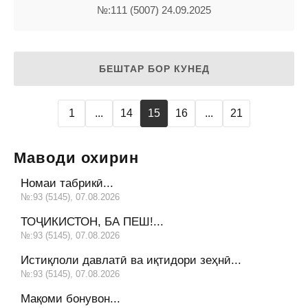
№:111 (5007) 24.09.2025
БЕШТАР БОР КУНЕД
1
...
14
15
16
...
21
Маводи охирин
Номаи табрикӣ...
№:93 (5145), 07.08.2026
ТОҶИКИСТОН, БА ПЕШ!...
№:93 (5145), 07.08.2026
Истиқлоли давлатӣ ва иқтидори зеҳнӣ...
№:93 (5145), 07.08.2026
Мақоми бонувон...