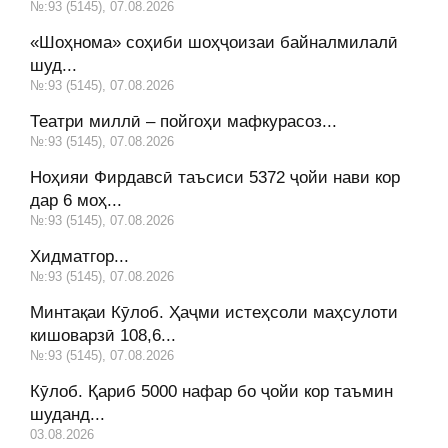
№:93 (5145), 07.08.2026
«Шоҳнома» соҳиби шоҳҷоизаи байналмилалӣ
шуд...
№:93 (5145), 07.08.2026
Театри миллӣ – пойгоҳи мафкурасоз...
№:93 (5145), 07.08.2026
Ноҳияи Фирдавсӣ таъсиси 5372 ҷойи нави кор
дар 6 моҳ...
№:93 (5145), 07.08.2026
Хидматгор...
№:93 (5145), 07.08.2026
Минтақаи Кӯлоб. Ҳаҷми истеҳсоли маҳсулоти
кишоварзӣ 108,6...
№:93 (5145), 07.08.2026
Кӯлоб. Қариб 5000 нафар бо ҷойи кор таъмин
шуданд...
03.08.2026