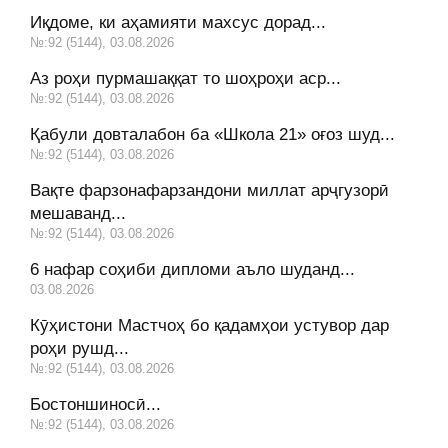
Иқдоме, ки аҳамияти махсус дорад...
№:92 (5144), 03.08.2026
Аз роҳи пурмашаққат то шоҳроҳи аср...
№:92 (5144), 03.08.2026
Қабули довталабон ба «Школа 21» оғоз шуд...
№:92 (5144), 03.08.2026
Вақте фарзонафарзандони миллат арҷгузорӣ
мешаванд...
№:92 (5144), 03.08.2026
6 нафар соҳиби дипломи аъло шуданд...
03.08.2026
Кӯҳистони Мастчоҳ бо қадамҳои устувор дар
роҳи рушд...
№:92 (5144), 03.08.2026
Бостоншиносӣ...
№:92 (5144), 03.08.2026