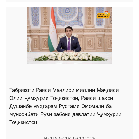
Табрикоти Раиси Маҷлиси миллии Маҷлиси
Олии Ҷумҳурии Тоҷикистон, Раиси шаҳри
Душанбе муҳтарам Рустами Эмомалӣ ба
муносибати Рӯзи забони давлатии Ҷумҳурии
Тоҷикистон
№:119 (5015) 06.10.2025