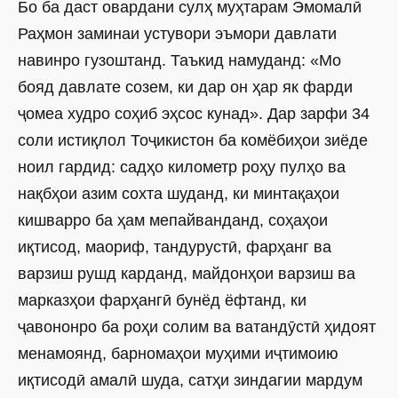
Бо ба даст овардани сулҳ муҳтарам Эмомалӣ
Раҳмон заминаи устувори эъмори давлати
навинро гузоштанд. Таъкид намуданд: «Мо
бояд давлате созем, ки дар он ҳар як фарди
ҷомеа худро соҳиб эҳсос кунад». Дар зарфи 34
соли истиқлол Тоҷикистон ба комёбиҳои зиёде
ноил гардид: садҳо километр роҳу пулҳо ва
нақбҳои азим сохта шуданд, ки минтақаҳои
кишварро ба ҳам мепайванданд, соҳаҳои
иқтисод, маориф, тандурустӣ, фарҳанг ва
варзиш рушд карданд, майдонҳои варзиш ва
марказҳои фарҳангӣ бунёд ёфтанд, ки
ҷавононро ба роҳи солим ва ватандӯстӣ ҳидоят
менамоянд, барномаҳои муҳими иҷтимоию
иқтисодӣ амалӣ шуда, сатҳи зиндагии мардум