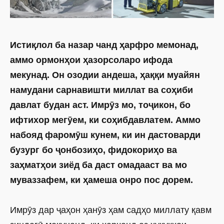
Истиқлол ба назар чанд ҳарфро мемонад,
аммо ормонҳои ҳазорсоларо ифода
мекунад. Он озодии андеша, ҳаққи муайян
намудани сарнавишти миллат ва соҳиби
давлат будан аст. Имрӯз мо, тоҷикон, бо
ифтихор мегӯем, ки соҳибдавлатем. Аммо
набояд фаромӯш кунем, ки ин дастоварди
бузург бо ҷонбозиҳо, фидокориҳо ва
заҳматҳои зиёд ба даст омадааст ва мо
муваззафем, ки ҳамеша онро пос дорем.
Имрӯз дар ҷаҳон ҳанӯз ҳам садҳо миллату қавм