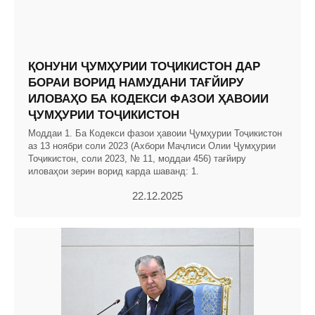
ҚОНУНИ ҶУМҲУРИИ ТОҶИКИСТОН ДАР
БОРАИ ВОРИД НАМУДАНИ ТАҒЙИРУ
ИЛОВАҲО БА КОДЕКСИ ФАЗОИ ҲАВОИИ
ҶУМҲУРИИ ТОҶИКИСТОН
Моддаи 1. Ба Кодекси фазои ҳавоии Ҷумҳурии Тоҷикистон
аз 13 ноябри соли 2023 (Ахбори Маҷлиси Олии Ҷумҳурии
Тоҷикистон, соли 2023, № 11, моддаи 456) тағйиру
иловаҳои зерин ворид карда шаванд: 1.
22.12.2025