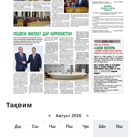
Тақвим
«
Август 2026 »
Дш
Сш
Чш
Пш
Ҷм
Шн
Яш