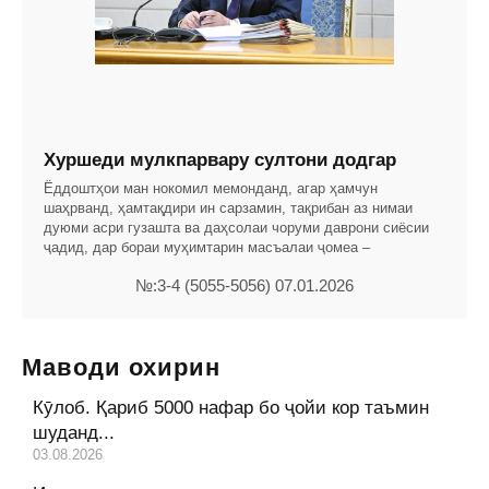
Хуршеди мулкпарвару султони додгар
Ёддоштҳои ман нокомил мемонданд, агар ҳамчун
шаҳрванд, ҳамтақдири ин сарзамин, тақрибан аз нимаи
дуюми асри гузашта ва даҳсолаи чоруми даврони сиёсии
ҷадид, дар бораи муҳимтарин масъалаи ҷомеа –
№:3-4 (5055-5056) 07.01.2026
Маводи охирин
Кӯлоб. Қариб 5000 нафар бо ҷойи кор таъмин
шуданд...
03.08.2026