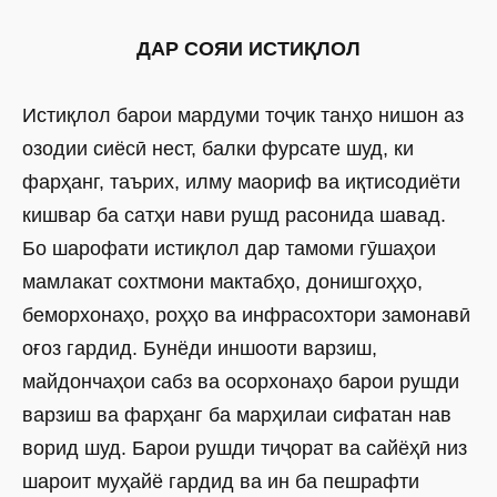
ДАР СОЯИ ИСТИҚЛОЛ
Истиқлол барои мардуми тоҷик танҳо нишон аз
озодии сиёсӣ нест, балки фурсате шуд, ки
фарҳанг, таърих, илму маориф ва иқтисодиёти
кишвар ба сатҳи нави рушд расонида шавад.
Бо шарофати истиқлол дар тамоми гӯшаҳои
мамлакат сохтмони мактабҳо, донишгоҳҳо,
беморхонаҳо, роҳҳо ва инфрасохтори замонавӣ
оғоз гардид. Бунёди иншооти варзиш,
майдончаҳои сабз ва осорхонаҳо барои рушди
варзиш ва фарҳанг ба марҳилаи сифатан нав
ворид шуд. Барои рушди тиҷорат ва сайёҳӣ низ
шароит муҳайё гардид ва ин ба пешрафти