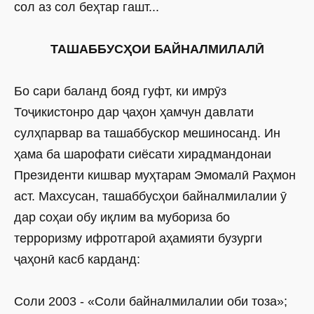
сол аз сол беҳтар гашт...
ТАШАББУСҲОИ БАЙНАЛМИЛАЛӢ
Бо сари баланд бояд гуфт, ки имрӯз
Тоҷикистонро дар ҷаҳон ҳамчун давлати
сулҳпарвар ва ташаббускор мешиносанд. Ин
ҳама ба шарофати сиёсати хирадмандонаи
Президенти кишвар муҳтарам Эмомалӣ Раҳмон
аст. Махсусан, ташаббусҳои байналмилалии ӯ
дар соҳаи обу иқлим ва мубориза бо
терроризму ифротгароӣ аҳамияти бузурги
ҷаҳонӣ касб карданд:
Соли 2003 - «Соли байналмилалии оби тоза»;