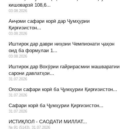
кишоварзӣ 108,6...
03.08.2026
Анҷоми сафари корӣ дар Ҷумҳурии
Қирғизистон...
03.08.2026
Иштирок дар даври ниҳоии Чемпионати ҷаҳон
оид ба формулаи 1...
03.08.2026
Иштирок дар Вохӯрии ғайрирасмии машваратии
сарони давлатҳои...
31.07.2026
Оғози сафари корӣ ба Ҷумҳурии Қирғизистон...
31.07.2026
Сафари корӣ ба Ҷумҳурии Қирғизистон...
31.07.2026
ИСТИҚЛОЛ - САОДАТИ МИЛЛАТ...
№:91 (5143), 31.07.2026