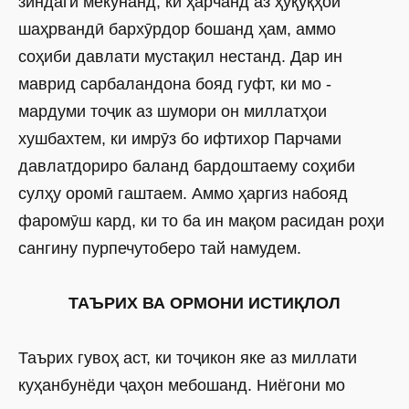
зиндагӣ мекунанд, ки ҳарчанд аз ҳуқуқҳои
шаҳрвандӣ бархӯрдор бошанд ҳам, аммо
соҳиби давлати мустақил нестанд. Дар ин
маврид сарбаландона бояд гуфт, ки мо -
мардуми тоҷик аз шумори он миллатҳои
хушбахтем, ки имрӯз бо ифтихор Парчами
давлатдориро баланд бардоштаему соҳиби
сулҳу оромӣ гаштаем. Аммо ҳаргиз набояд
фаромӯш кард, ки то ба ин мақом расидан роҳи
сангину пурпечутоберо тай намудем.
ТАЪРИХ ВА ОРМОНИ ИСТИҚЛОЛ
Таърих гувоҳ аст, ки тоҷикон яке аз миллати
куҳанбунёди ҷаҳон мебошанд. Ниёгони мо