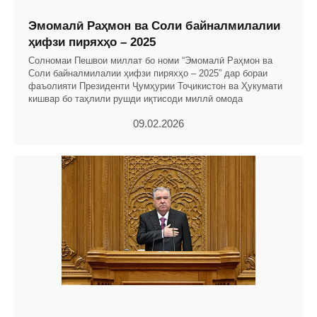
Эмомалӣ Раҳмон ва Соли байналмилалии
ҳифзи пиряхҳо – 2025
Солномаи Пешвои миллат бо номи “Эмомалӣ Раҳмон ва
Соли байналмилалии ҳифзи пиряхҳо – 2025” дар бораи
фаъолияти Президенти Ҷумҳурии Тоҷикистон ва Ҳукумати
кишвар бо таҳлили рушди иқтисоди миллӣ омода
09.02.2026