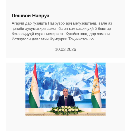
Пешвои Наврӯз
Агарчӣ дар гузашта Наврӯзро арҷ мегузоштанд, вале аз
ҷониби ҳукуматҳои замон ба он камтаваҷҷуҳӣ ё бештар
бетаваҷҷуҳӣ сурат мегирифт. Хушбахтона, дар замони
Истиқлоли давлатии Ҷумҳурии Тоҷикистон бо
10.03.2026