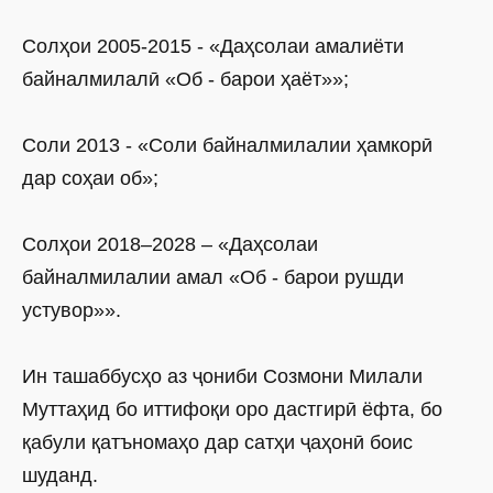
Солҳои 2005-2015 - «Даҳсолаи амалиёти
байналмилалӣ «Об - барои ҳаёт»»;
Соли 2013 - «Соли байналмилалии ҳамкорӣ
дар соҳаи об»;
Солҳои 2018–2028 – «Даҳсолаи
байналмилалии амал «Об - барои рушди
устувор»».
Ин ташаббусҳо аз ҷониби Созмони Милали
Муттаҳид бо иттифоқи оро дастгирӣ ёфта, бо
қабули қатъномаҳо дар сатҳи ҷаҳонӣ боис
шуданд.