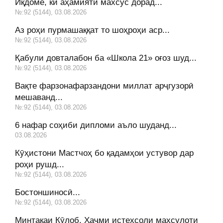
Иқдоме, ки аҳамияти махсус дорад...
№:92 (5144), 03.08.2026
Аз роҳи пурмашаққат то шоҳроҳи аср...
№:92 (5144), 03.08.2026
Қабули довталабон ба «Школа 21» оғоз шуд...
№:92 (5144), 03.08.2026
Вақте фарзонафарзандони миллат арҷгузорӣ
мешаванд...
№:92 (5144), 03.08.2026
6 нафар соҳиби дипломи аъло шуданд...
03.08.2026
Кӯҳистони Мастчоҳ бо қадамҳои устувор дар
роҳи рушд...
№:92 (5144), 03.08.2026
Бостоншиносӣ...
№:92 (5144), 03.08.2026
Минтақаи Кӯлоб. Ҳаҷми истеҳсоли маҳсулоти