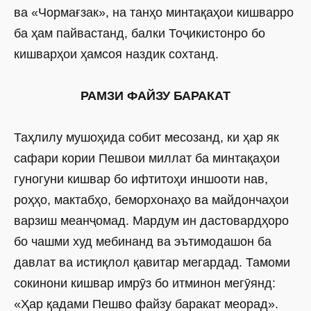
ва «Чормағзак», на танҳо минтақаҳои кишварро
ба ҳам пайвастанд, балки Тоҷикистонро бо
кишварҳои ҳамсоя наздик сохтанд.
РАМЗИ ФАЙЗУ БАРАКАТ
Таҳлилу мушоҳида собит месозанд, ки ҳар як
сафари кории Пешвои миллат ба минтақаҳои
гуногуни кишвар бо ифтитоҳи иншооти нав,
роҳҳо, мактабҳо, беморхонаҳо ва майдончаҳои
варзиш меанҷомад. Мардум ин дастовардҳоро
бо чашми худ мебинанд ва эътимодашон ба
давлат ва истиқлол қавитар мегардад. Тамоми
сокинони кишвар имрӯз бо итминон мегӯянд:
«Ҳар қадами Пешво файзу баракат меорад».