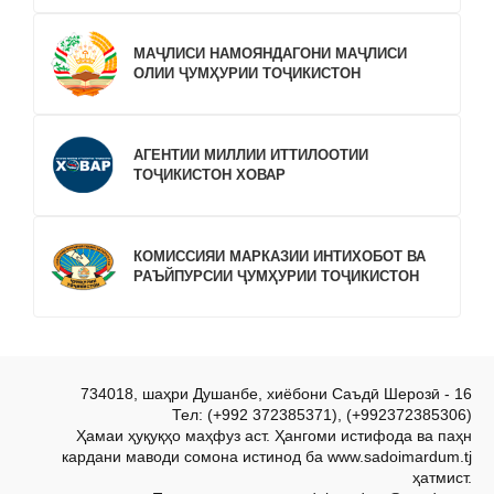
МАҶЛИСИ НАМОЯНДАГОНИ МАҶЛИСИ
ОЛИИ ҶУМҲУРИИ ТОҶИКИСТОН
АГЕНТИИ МИЛЛИИ ИТТИЛООТИИ
ТОҶИКИСТОН ХОВАР
КОМИССИЯИ МАРКАЗИИ ИНТИХОБОТ ВА
РАЪЙПУРСИИ ҶУМҲУРИИ ТОҶИКИСТОН
734018, шаҳри Душанбе, хиёбони Саъдӣ Шерозӣ - 16
Тел: (+992 372385371), (+992372385306)
Ҳамаи ҳуқуқҳо маҳфуз аст. Ҳангоми истифода ва паҳн
кардани маводи сомона истинод ба www.sadoimardum.tj
ҳатмист.