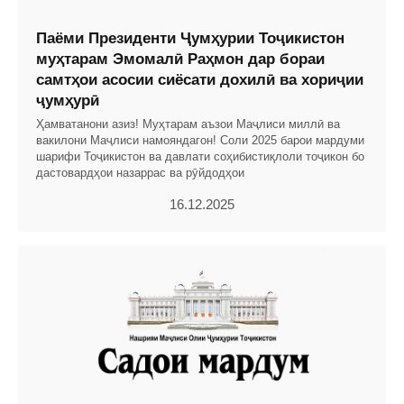
Паёми Президенти Ҷумҳурии Тоҷикистон
муҳтарам Эмомалӣ Раҳмон дар бораи
самтҳои асосии сиёсати дохилӣ ва хориҷии
ҷумҳурӣ
Ҳамватанони азиз! Муҳтарам аъзои Маҷлиси миллӣ ва
вакилони Маҷлиси намояндагон! Соли 2025 барои мардуми
шарифи Тоҷикистон ва давлати соҳибистиқлоли тоҷикон бо
дастовардҳои назаррас ва рӯйдодҳои
16.12.2025