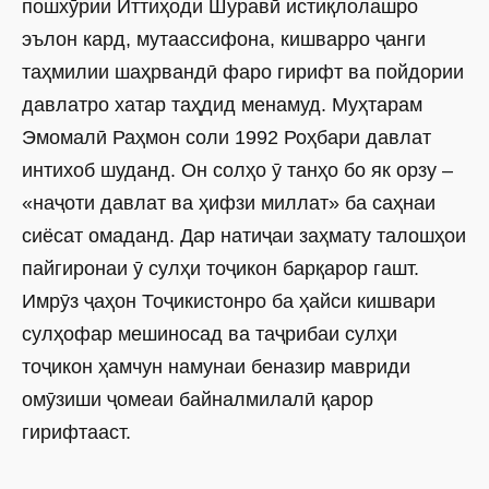
пошхӯрии Иттиҳоди Шуравӣ истиқлолашро
эълон кард, мутаассифона, кишварро ҷанги
таҳмилии шаҳрвандӣ фаро гирифт ва пойдории
давлатро хатар таҳдид менамуд. Муҳтарам
Эмомалӣ Раҳмон соли 1992 Роҳбари давлат
интихоб шуданд. Он солҳо ӯ танҳо бо як орзу –
«наҷоти давлат ва ҳифзи миллат» ба саҳнаи
сиёсат омаданд. Дар натиҷаи заҳмату талошҳои
пайгиронаи ӯ сулҳи тоҷикон барқарор гашт.
Имрӯз ҷаҳон Тоҷикистонро ба ҳайси кишвари
сулҳофар мешиносад ва таҷрибаи сулҳи
тоҷикон ҳамчун намунаи беназир мавриди
омӯзиши ҷомеаи байналмилалӣ қарор
гирифтааст.