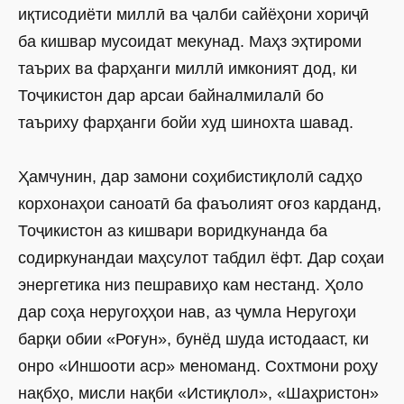
иқтисодиёти миллӣ ва ҷалби сайёҳони хориҷӣ
ба кишвар мусоидат мекунад. Маҳз эҳтироми
таърих ва фарҳанги миллӣ имконият дод, ки
Тоҷикистон дар арсаи байналмилалӣ бо
таъриху фарҳанги бойи худ шинохта шавад.
Ҳамчунин, дар замони соҳибистиқлолӣ садҳо
корхонаҳои саноатӣ ба фаъолият оғоз карданд,
Тоҷикистон аз кишвари воридкунанда ба
содиркунандаи маҳсулот табдил ёфт. Дар соҳаи
энергетика низ пешравиҳо кам нестанд. Ҳоло
дар соҳа неругоҳҳои нав, аз ҷумла Неругоҳи
барқи обии «Роғун», бунёд шуда истодааст, ки
онро «Иншооти аср» меноманд. Сохтмони роҳу
нақбҳо, мисли нақби «Истиқлол», «Шаҳристон»