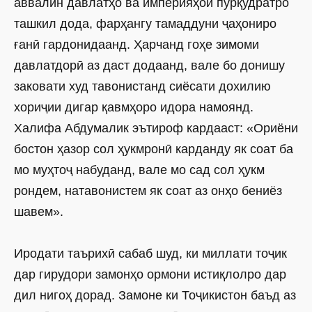
аввалин давлатҳо ва империяҳои пурқудратро
ташкил дода, фарҳангу тамаддуни ҷаҳониро
ғанӣ гардонидаанд. Ҳарчанд гоҳе зимоми
давлатдорӣ аз даст додаанд, вале бо донишу
заковати худ тавонистанд сиё­сати дохилию
хориҷии дигар қавмҳоро идора намоянд.
Халифа Абдумалик эътироф кардааст: «Ориёни
бостон ҳазор сол ҳукмронӣ карданду як соат ба
мо муҳтоҷ набуданд, вале мо сад сол ҳукм
рондем, натавонистем як соат аз онҳо бениёз
шавем».
Иродати таърихӣ сабаб шуд, ки миллати тоҷик
дар гирудори замонҳо ормони истиқлолро дар
дил нигоҳ дорад. Замоне ки Тоҷикистон баъд аз