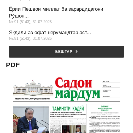
Ёрии Пешвои миллат ба зарардидагони
Рӯшон...
№:91 (5143), 31.07.2026
Якдилӣ аз офат нерумандтар аст...
№:91 (5143), 31.07.2026
БЕШТАР
PDF