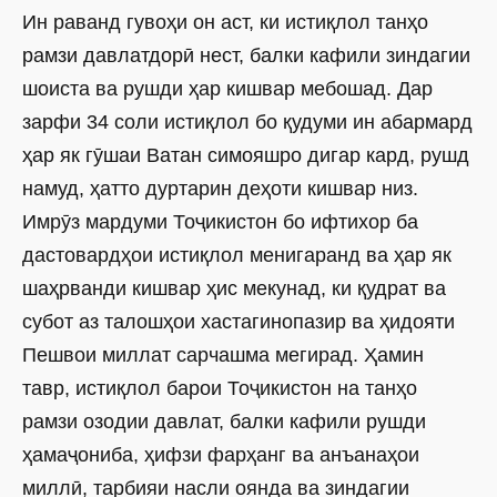
Ин раванд гувоҳи он аст, ки истиқлол танҳо
рамзи давлатдорӣ нест, балки кафили зиндагии
шоиста ва рушди ҳар кишвар мебошад. Дар
зарфи 34 соли истиқлол бо қудуми ин абармард
ҳар як гӯшаи Ватан симояшро дигар кард, рушд
намуд, ҳатто дуртарин деҳоти кишвар низ.
Имрӯз мардуми Тоҷикистон бо ифтихор ба
дастовардҳои истиқлол менигаранд ва ҳар як
шаҳрванди кишвар ҳис мекунад, ки қудрат ва
субот аз талошҳои хастагинопазир ва ҳидояти
Пешвои миллат сарчашма мегирад. Ҳамин
тавр, истиқлол барои Тоҷикистон на танҳо
рамзи озодии давлат, балки кафили рушди
ҳамаҷониба, ҳифзи фарҳанг ва анъанаҳои
миллӣ, тарбияи насли оянда ва зиндагии