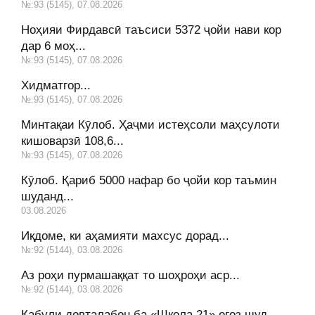
№:93 (5145), 07.08.2026
Ноҳияи Фирдавсӣ таъсиси 5372 ҷойи нави кор
дар 6 моҳ...
№:93 (5145), 07.08.2026
Хидматгор...
№:93 (5145), 07.08.2026
Минтақаи Кӯлоб. Ҳаҷми истеҳсоли маҳсулоти
кишоварзӣ 108,6...
№:93 (5145), 07.08.2026
Кӯлоб. Қариб 5000 нафар бо ҷойи кор таъмин
шуданд...
03.08.2026
Иқдоме, ки аҳамияти махсус дорад...
№:92 (5144), 03.08.2026
Аз роҳи пурмашаққат то шоҳроҳи аср...
№:92 (5144), 03.08.2026
Қабули довталабон ба «Школа 21» оғоз шуд...