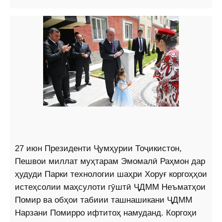
27 июн Президенти Ҷумҳурии Тоҷикистон,
Пешвои миллат муҳтарам Эмомалӣ Раҳмон дар
ҳудуди Парки технологии шаҳри Хоруғ коргоҳҳои
истеҳсолии маҳсулоти гӯштӣ ҶДММ Неъматҳои
Помир ва обҳои табиии ташнашикани ҶДММ
Нарзани Помирро ифтитоҳ намуданд. Коргоҳи