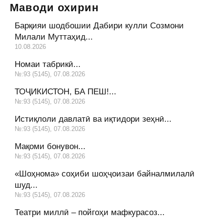
Маводи охирин
Барқияи шодбошии Дабири кулли Созмони
Милали Муттаҳид...
10.08.2026
Номаи табрикӣ...
№:93 (5145), 07.08.2026
ТОҶИКИСТОН, БА ПЕШ!...
№:93 (5145), 07.08.2026
Истиқлоли давлатӣ ва иқтидори зеҳнӣ...
№:93 (5145), 07.08.2026
Мақоми бонувон...
№:93 (5145), 07.08.2026
«Шоҳнома» соҳиби шоҳҷоизаи байналмилалӣ
шуд...
№:93 (5145), 07.08.2026
Театри миллӣ – пойгоҳи мафкурасоз...