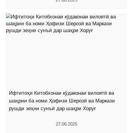
Ифтитоҳи Китобхонаи кӯдаконаи вилоятӣ ва
шаҳрии ба номи Ҳофизи Шерозӣ ва Маркази
рушди зеҳни сунъӣ дар шаҳри Хоруғ
27.06.2025