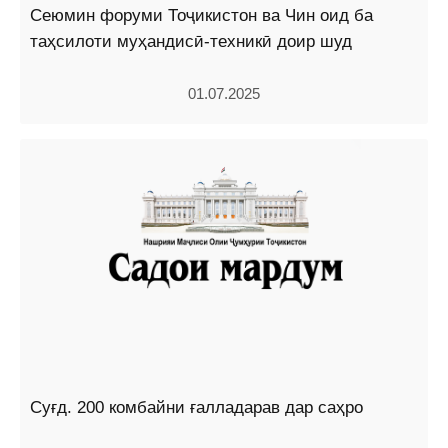
Сеюмин форуми Тоҷикистон ва Чин оид ба
таҳсилоти муҳандисӣ-техникӣ доир шуд
01.07.2025
Суғд. 200 комбайни ғалладарав дар саҳро