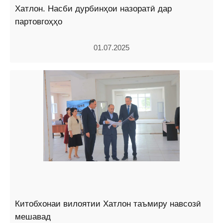
Хатлон. Насби дурбинҳои назоратӣ дар
партовгоҳҳо
01.07.2025
Китобхонаи вилоятии Хатлон таъмиру навсозӣ
мешавад