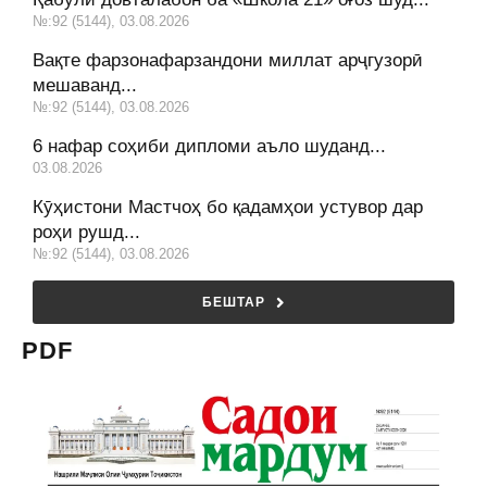
№:92 (5144), 03.08.2026
Вақте фарзонафарзандони миллат арҷгузорӣ
мешаванд...
№:92 (5144), 03.08.2026
6 нафар соҳиби дипломи аъло шуданд...
03.08.2026
Кӯҳистони Мастчоҳ бо қадамҳои устувор дар
роҳи рушд...
№:92 (5144), 03.08.2026
БЕШТАР
PDF