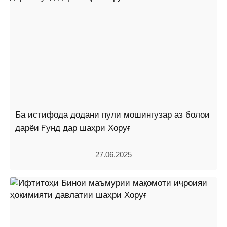
Ба истифода додани пули мошингузар аз болои
дарёи Ғунд дар шаҳри Хоруғ
27.06.2025