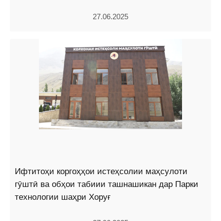
27.06.2025
Ифтитоҳи коргоҳҳои истеҳсолии маҳсулоти
гӯштӣ ва обҳои табиии ташнашикан дар Парки
технологии шаҳри Хоруғ