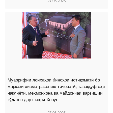
27.06.2025
Муаррифии лоиҳаҳои биноҳои истиқоматӣ бо
маркази хизматрасонию тиҷоратӣ, таваққуфгоҳи
нақлиётӣ, меҳмонхона ва майдончаи варзишии
кӯдакон дар шаҳри Хоруғ
27.06.2025