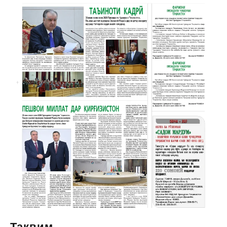
Тақвим