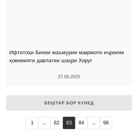
Ифтитоҳи Бинои маъмурии мақомоти иҷроияи
ҳокимияти давлатии шаҳри Хоруғ
27.06.2025
БЕШТАР БОР КУНЕД
1
...
82
83
84
...
98