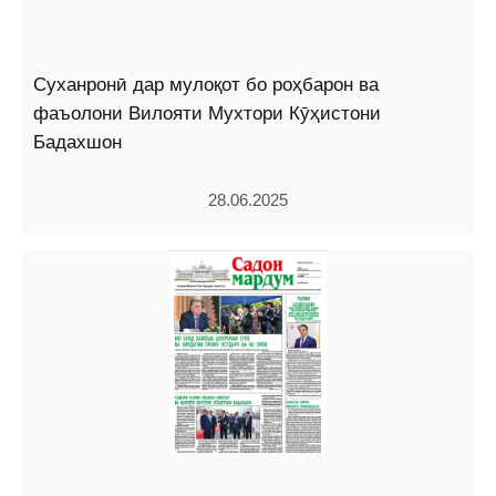
Суханронӣ дар мулоқот бо роҳбарон ва
фаъолони Вилояти Мухтори Кӯҳистони
Бадахшон
28.06.2025