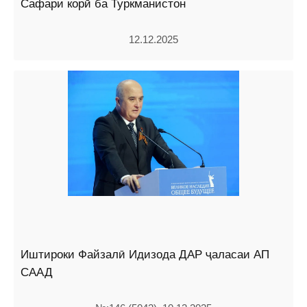
Сафари корӣ ба Туркманистон
12.12.2025
Иштироки Файзалӣ Идизода ДАР ҷаласаи АП
СААД