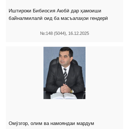
Иштироки Бибиосия Аюбӣ дар ҳамоиши
байналмилалӣ оид ба масъалаҳои гендерӣ
№:148 (5044), 16.12.2025
Омӯзгор, олим ва намояндаи мардум