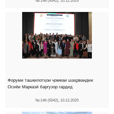
№:146 (5042), 10.12.2025
Форуми ташкилотҳои ҷомеаи шаҳрвандии
Осиёи Марказӣ баргузор гардид
№:146 (5042), 10.12.2025