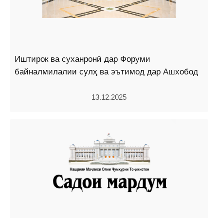
Иштирок ва суханронӣ дар Форуми
байналмилалии сулҳ ва эътимод дар Ашхобод
13.12.2025