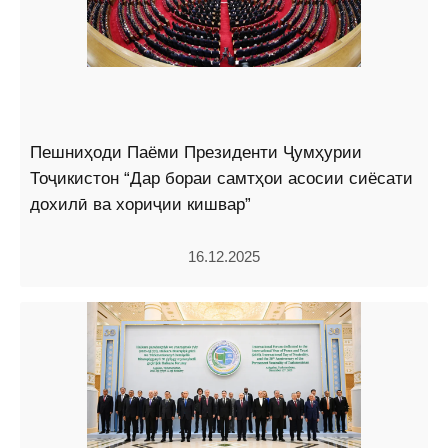
Пешниҳоди Паёми Президенти Ҷумҳурии
Тоҷикистон “Дар бораи самтҳои асосии сиёсати
дохилӣ ва хориҷии кишвар”
16.12.2025