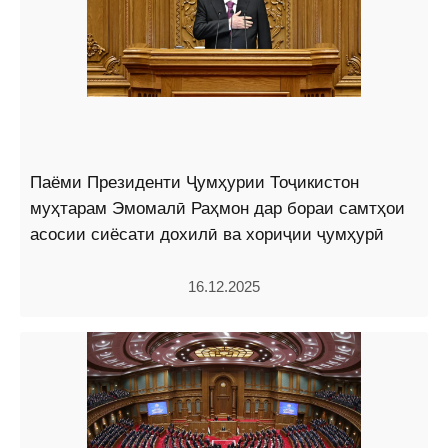
Паёми Президенти Ҷумҳурии Тоҷикистон
муҳтарам Эмомалӣ Раҳмон дар бораи самтҳои
асосии сиёсати дохилӣ ва хориҷии ҷумҳурӣ
16.12.2025