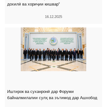
дохилӣ ва хориҷии кишвар”
16.12.2025
Иштирок ва суханронӣ дар Форуми
байналмилалии сулҳ ва эътимод дар Ашхобод