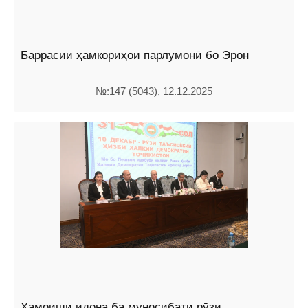
Баррасии ҳамкориҳои парлумонӣ бо Эрон
№:147 (5043), 12.12.2025
Ҳамоиши идона ба муносибати рӯзи