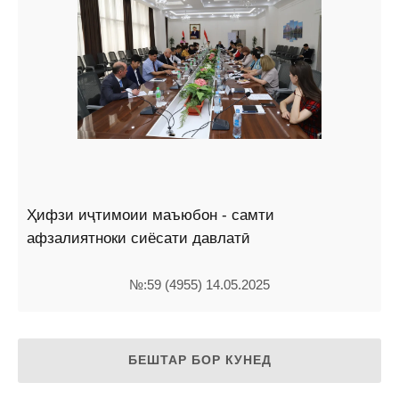
Ҳифзи иҷтимоии маъюбон - самти
афзалиятноки сиёсати давлатӣ
№:59 (4955) 14.05.2025
БЕШТАР БОР КУНЕД