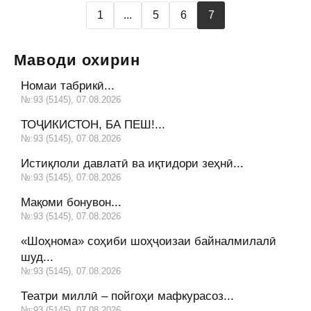
1
...
5
6
7
Маводи охирин
Номаи табрикӣ...
№:93 (5145), 07.08.2026
ТОҶИКИСТОН, БА ПЕШ!...
№:93 (5145), 07.08.2026
Истиқлоли давлатӣ ва иқтидори зеҳнӣ...
№:93 (5145), 07.08.2026
Мақоми бонувон...
№:93 (5145), 07.08.2026
«Шоҳнома» соҳиби шоҳҷоизаи байналмилалӣ
шуд...
№:93 (5145), 07.08.2026
Театри миллӣ – пойгоҳи мафкурасоз...
№:93 (5145), 07.08.2026