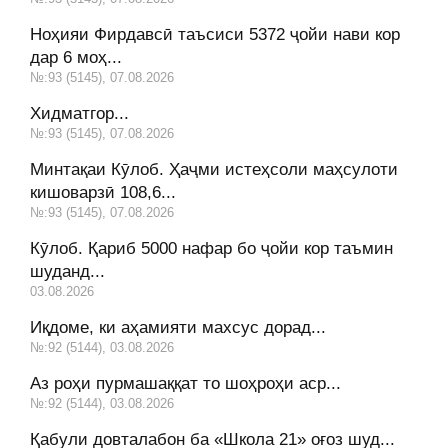
Ноҳияи Фирдавсӣ таъсиси 5372 ҷойи нави кор
дар 6 моҳ...
№:93 (5145), 07.08.2026
Хидматгор...
№:93 (5145), 07.08.2026
Минтақаи Кӯлоб. Ҳаҷми истеҳсоли маҳсулоти
кишоварзӣ 108,6...
№:93 (5145), 07.08.2026
Кӯлоб. Қариб 5000 нафар бо ҷойи кор таъмин
шуданд...
03.08.2026
Иқдоме, ки аҳамияти махсус дорад...
№:92 (5144), 03.08.2026
Аз роҳи пурмашаққат то шоҳроҳи аср...
№:92 (5144), 03.08.2026
Қабули довталабон ба «Школа 21» оғоз шуд...