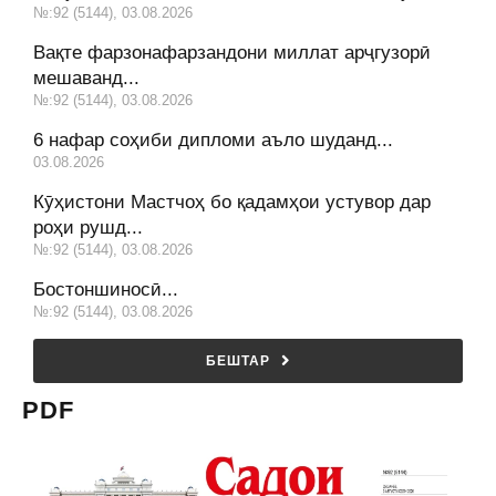
№:92 (5144), 03.08.2026
Вақте фарзонафарзандони миллат арҷгузорӣ
мешаванд...
№:92 (5144), 03.08.2026
6 нафар соҳиби дипломи аъло шуданд...
03.08.2026
Кӯҳистони Мастчоҳ бо қадамҳои устувор дар
роҳи рушд...
№:92 (5144), 03.08.2026
Бостоншиносӣ...
№:92 (5144), 03.08.2026
БЕШТАР
PDF