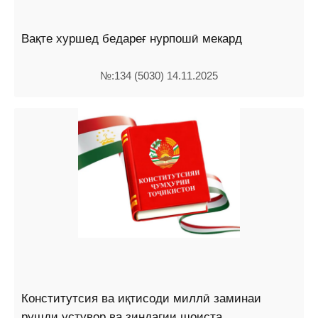
Вақте хуршед бедареғ нурпошӣ мекард
№:134 (5030) 14.11.2025
Конститутсия ва иқтисоди миллӣ заминаи
рушди устувор ва зиндагии шоиста