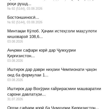
роҳи рушд...
№:92 (5144), 03.08.2026
Бостоншиносӣ...
№:92 (5144), 03.08.2026
Минтақаи Кӯлоб. Ҳаҷми истеҳсоли маҳсулоти
кишоварзӣ 108,6...
03.08.2026
Анҷоми сафари корӣ дар Ҷумҳурии
Қирғизистон...
03.08.2026
Иштирок дар даври ниҳоии Чемпионати ҷаҳон
оид ба формулаи 1...
03.08.2026
Иштирок дар Вохӯрии ғайрирасмии машваратии
сарони давлатҳои...
31.07.2026
Оғози сафари корӣ ба Ҷумҳурии Қирғизистон...