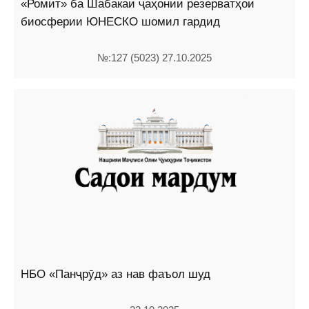
«Ромит» ба Шабакаи ҷаҳонии резерватҳои
биосферии ЮНЕСКО шомил гардид
№:127 (5023) 27.10.2025
НБО «Панҷрӯд» аз нав фаъол шуд