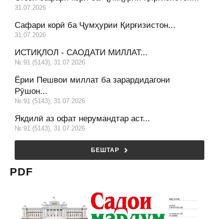
31.07.2026
Сафари корӣ ба Ҷумҳурии Қирғизистон...
31.07.2026
ИСТИҚЛОЛ - САОДАТИ МИЛЛАТ...
№:91 (5143), 31.07.2026
Ёрии Пешвои миллат ба зарардидагони
Рӯшон...
№:91 (5143), 31.07.2026
Якдилӣ аз офат нерумандтар аст...
№:91 (5143), 31.07.2026
БЕШТАР
PDF