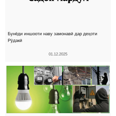
Бунёди иншооти наву замонавӣ дар деҳоти
Рӯдакӣ
01.12.2025