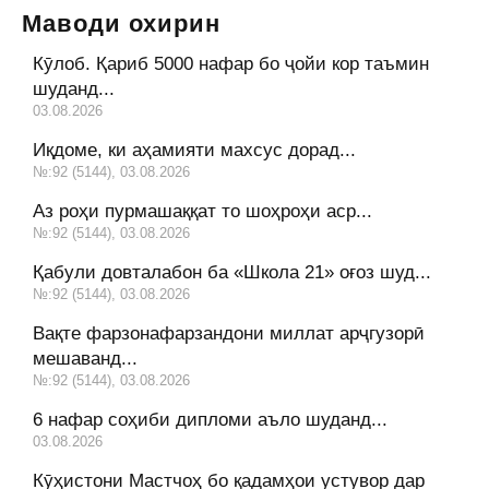
Маводи охирин
Кӯлоб. Қариб 5000 нафар бо ҷойи кор таъмин
шуданд...
03.08.2026
Иқдоме, ки аҳамияти махсус дорад...
№:92 (5144), 03.08.2026
Аз роҳи пурмашаққат то шоҳроҳи аср...
№:92 (5144), 03.08.2026
Қабули довталабон ба «Школа 21» оғоз шуд...
№:92 (5144), 03.08.2026
Вақте фарзонафарзандони миллат арҷгузорӣ
мешаванд...
№:92 (5144), 03.08.2026
6 нафар соҳиби дипломи аъло шуданд...
03.08.2026
Кӯҳистони Мастчоҳ бо қадамҳои устувор дар