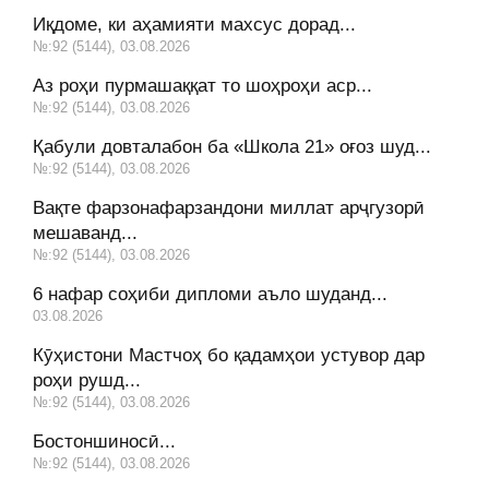
Иқдоме, ки аҳамияти махсус дорад...
№:92 (5144), 03.08.2026
Аз роҳи пурмашаққат то шоҳроҳи аср...
№:92 (5144), 03.08.2026
Қабули довталабон ба «Школа 21» оғоз шуд...
№:92 (5144), 03.08.2026
Вақте фарзонафарзандони миллат арҷгузорӣ
мешаванд...
№:92 (5144), 03.08.2026
6 нафар соҳиби дипломи аъло шуданд...
03.08.2026
Кӯҳистони Мастчоҳ бо қадамҳои устувор дар
роҳи рушд...
№:92 (5144), 03.08.2026
Бостоншиносӣ...
№:92 (5144), 03.08.2026