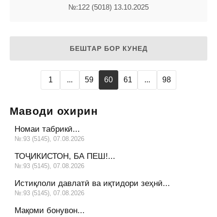
№:122 (5018) 13.10.2025
БЕШТАР БОР КУНЕД
1
...
59
60
61
...
98
Маводи охирин
Номаи табрикӣ...
№:93 (5145), 07.08.2026
ТОҶИКИСТОН, БА ПЕШ!...
№:93 (5145), 07.08.2026
Истиқлоли давлатӣ ва иқтидори зеҳнӣ...
№:93 (5145), 07.08.2026
Мақоми бонувон...