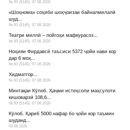
№:93 (5145), 07.08.2026
«Шоҳнома» соҳиби шоҳҷоизаи байналмилалӣ
шуд...
№:93 (5145), 07.08.2026
Театри миллӣ – пойгоҳи мафкурасоз...
№:93 (5145), 07.08.2026
Ноҳияи Фирдавсӣ таъсиси 5372 ҷойи нави кор
дар 6 моҳ...
№:93 (5145), 07.08.2026
Хидматгор...
№:93 (5145), 07.08.2026
Минтақаи Кӯлоб. Ҳаҷми истеҳсоли маҳсулоти
кишоварзӣ 108,6...
№:93 (5145), 07.08.2026
Кӯлоб. Қариб 5000 нафар бо ҷойи кор таъмин
шуданд...
03.08.2026