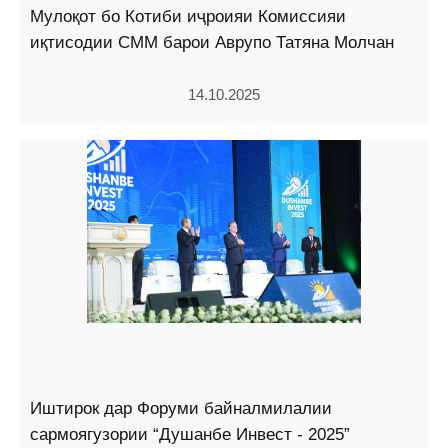
Мулоқот бо Котиби иҷроияи Комиссияи
иқтисодии СММ барои Аврупо Татяна Молчан
14.10.2025
Иштирок дар Форуми байналмилалии
сармоягузории “Душанбе Инвест - 2025”