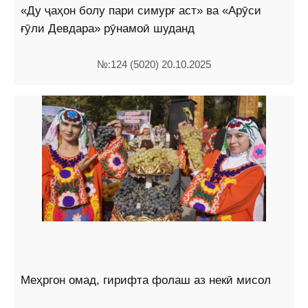
«Ду ҷаҳон болу пари симурғ аст» ва «Арӯси
ғӯли Девдара» рӯнамоӣ шуданд
№:124 (5020) 20.10.2025
Меҳргон омад, гирифта фолаш аз некӣ мисол