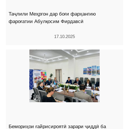
Таҷлили Меҳргон дар боғи фарҳангию
фароғатии Абулқосим Фирдавсӣ
17.10.2025
Бемориҳои ғайрисироятӣ зарари ҷиддӣ ба