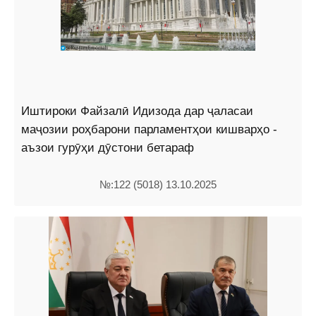
Иштироки Файзалӣ Идизода дар ҷаласаи
маҷозии роҳбарони парламентҳои кишварҳо -
аъзои гурӯҳи дӯстони бетараф
№:122 (5018) 13.10.2025