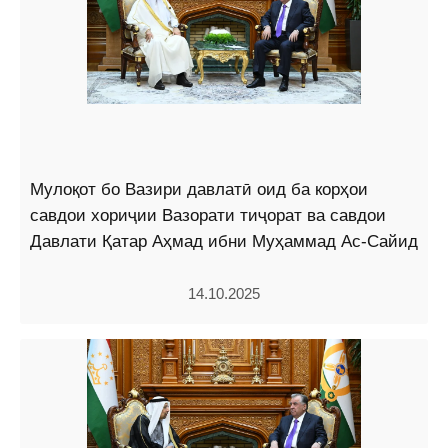
Мулоқот бо Вазири давлатӣ оид ба корҳои
савдои хориҷии Вазорати тиҷорат ва савдои
Давлати Қатар Аҳмад ибни Муҳаммад Ас-Сайид
14.10.2025