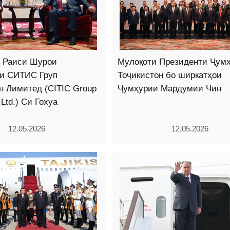
о Раиси Шурои
Мулоқоти Президенти Ҷум
ни СИТИС Груп
Тоҷикистон бо ширкатҳои
н Лимитед (CITIC Group
Ҷумҳурии Мардумии Чин
 Ltd.) Си Гохуа
12.05.2026
12.05.2026