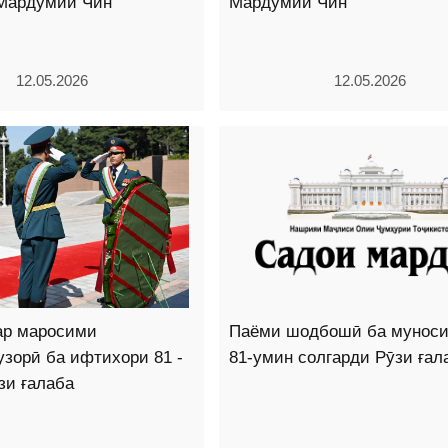
Мардумии Чин
Мардумии Чин
12.05.2026
12.05.2026
ар маросими
Паёми шодбошӣ ба муноси
узорӣ ба ифтихори 81 -
81-умин солгарди Рӯзи ғал
зи ғалаба