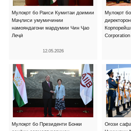
Мулоқот бо Раиси Кумитаи доимии
Мулоқот б
Маҷлиси умумичинии
директоро
намояндагони мардумии Чин Ҷао
Корпорейш
Леҷӣ
Corporation
12.05.2026
Мулоқот бо Президенти Бонки
Оғози сафа