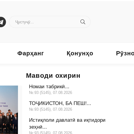
Фарҳанг
Қонунҳо
Рӯзн
Маводи охирин
Номаи табрикӣ...
№:93 (5145), 07.08.2026
ТОҶИКИСТОН, БА ПЕШ!...
№:93 (5145), 07.08.2026
Истиқлоли давлатӣ ва иқтидори
зеҳнӣ...
№:93 (5145), 07.08.2026