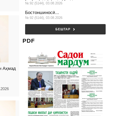
№:92 (5144), 03.08.2026
Бостоншиносӣ...
№:92 (5144), 03.08.2026
БЕШТАР
PDF
н Аҳмад
.2026