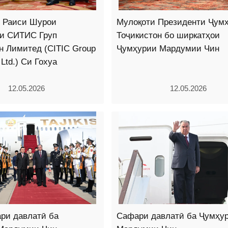
о Раиси Шурои
Мулоқоти Президенти Ҷум
ни СИТИС Груп
Тоҷикистон бо ширкатҳои
н Лимитед (CITIC Group
Ҷумҳурии Мардумии Чин
 Ltd.) Си Гохуа
12.05.2026
12.05.2026
ри давлатӣ ба
Сафари давлатӣ ба Ҷумҳу