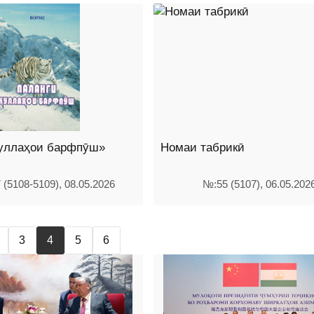
қуллаҳои барфпӯш»
Номаи табрикӣ
 (5108-5109), 08.05.2026
№:55 (5107), 06.05.202
3
4
5
6