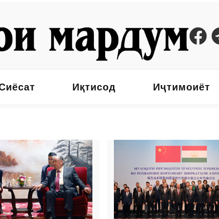
Сиёсат
Иқтисод
Иҷтимоиёт