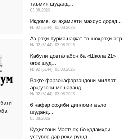
таъмин шуданд...
03.08.2026
Иқдоме, ки аҳамияти махсус дорад...
№:92 (5144), 03.08.2026
Аз роҳи пурмашаққат то шоҳроҳи аср...
№:92 (5144), 03.08.2026
Қабули довталабон ба «Школа 21»
оғоз шуд...
№:92 (5144), 03.08.2026
Вақте фарзонафарзандони миллат
арҷгузорӣ мешаванд...
№:92 (5144), 03.08.2026
бати
6 нафар соҳиби дипломи аъло
аба
шуданд...
03.08.2026
Кӯҳистони Мастчоҳ бо қадамҳои
устувор дар роҳи рушд...