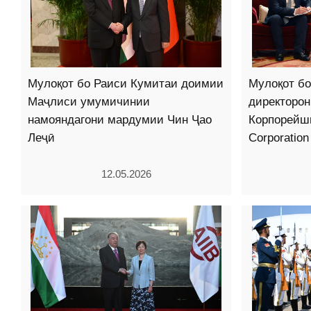
Мулоқот бо Раиси Кумитаи доимии
Мулоқот б
Маҷлиси умумичинии
директоро
намояндагони мардумии Чин Ҷао
Корпорейш
Леҷӣ
Corporation
12.05.2026