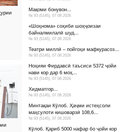
Мақоми бонувон...
ҳурии
№:93 (5145), 07.08.2026
«Шоҳнома» соҳиби шоҳҷоизаи
байналмилалӣ шуд...
№:93 (5145), 07.08.2026
Театри миллӣ – пойгоҳи мафкурасоз...
№:93 (5145), 07.08.2026
Ноҳияи Фирдавсӣ таъсиси 5372 ҷойи
нави кор дар 6 моҳ...
№:93 (5145), 07.08.2026
Хидматгор...
№:93 (5145), 07.08.2026
Минтақаи Кӯлоб. Ҳаҷми истеҳсоли
маҳсулоти кишоварзӣ 108,6...
№:93 (5145), 07.08.2026
рии
Кӯлоб. Қариб 5000 нафар бо ҷойи кор