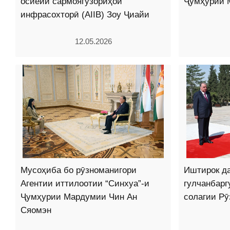
осиёии сармоягузориҳои
Ҷумҳурии 
инфрасохторӣ (AIIB) Зоу Ҷиайи
12.05.2026
Мусоҳиба бо рӯзноманигори
Иштирок д
Агентии иттилоотии “Синхуа”-и
гулчанбарг
Ҷумҳурии Мардумии Чин Ан
солагии Рӯ
Сяомэн