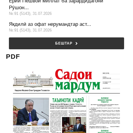
Ёрии Пешвои миллат ба зарардидагони
Рӯшон...
№:91 (5143), 31.07.2026
Якдилӣ аз офат нерумандтар аст...
№:91 (5143), 31.07.2026
БЕШТАР
PDF