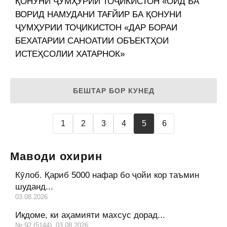
ҚОНУНИ ҶУМҲУРИИ ТОҶИКИСТОН «ОИД БА
ВОРИД НАМУДАНИ ТАҒЙИР БА ҚОНУНИ
ҶУМҲУРИИ ТОҶИКИСТОН «ДАР БОРАИ
БЕХАТАРИИ САНОАТИИ ОБЪЕКТҲОИ
ИСТЕҲСОЛИИ ХАТАРНОК»
БЕШТАР БОР КУНЕД
1
2
3
4
5
6
Маводи охирин
Кӯлоб. Қариб 5000 нафар бо ҷойи кор таъмин
шуданд...
03.08.2026
Иқдоме, ки аҳамияти махсус дорад...
№:92 (5144), 03.08.2026