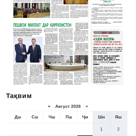
Тақвим
«
Август 2026 »
Дш
Сш
Чш
Пш
Ҷм
Шн
Яш
1
2