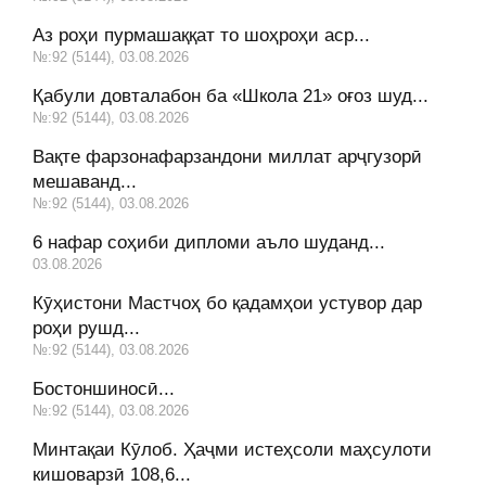
Аз роҳи пурмашаққат то шоҳроҳи аср...
№:92 (5144), 03.08.2026
Қабули довталабон ба «Школа 21» оғоз шуд...
№:92 (5144), 03.08.2026
Вақте фарзонафарзандони миллат арҷгузорӣ
мешаванд...
№:92 (5144), 03.08.2026
6 нафар соҳиби дипломи аъло шуданд...
03.08.2026
Кӯҳистони Мастчоҳ бо қадамҳои устувор дар
роҳи рушд...
№:92 (5144), 03.08.2026
Бостоншиносӣ...
№:92 (5144), 03.08.2026
Минтақаи Кӯлоб. Ҳаҷми истеҳсоли маҳсулоти
кишоварзӣ 108,6...