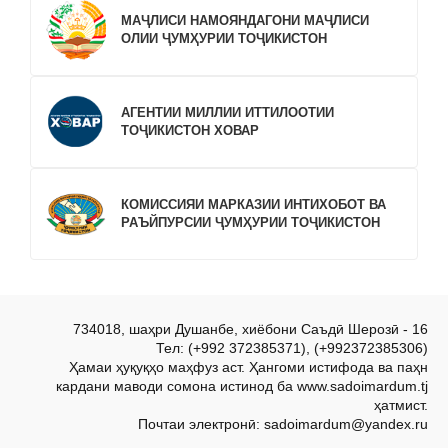
МАҶЛИСИ НАМОЯНДАГОНИ МАҶЛИСИ
ОЛИИ ҶУМҲУРИИ ТОҶИКИСТОН
АГЕНТИИ МИЛЛИИ ИТТИЛООТИИ
ТОҶИКИСТОН ХОВАР
КОМИССИЯИ МАРКАЗИИ ИНТИХОБОТ ВА
РАЪЙПУРСИИ ҶУМҲУРИИ ТОҶИКИСТОН
734018, шаҳри Душанбе, хиёбони Саъдӣ Шерозӣ - 16
Тел: (+992 372385371), (+992372385306)
Ҳамаи ҳуқуқҳо маҳфуз аст. Ҳангоми истифода ва паҳн
кардани маводи сомона истинод ба www.sadoimardum.tj
ҳатмист.
Почтаи электронӣ: sadoimardum@yandex.ru