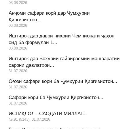
03.08.2026
Анҷоми сафари корӣ дар Ҷумҳурии
Қирғизистон...
03.08.2026
Иштирок дар даври ниҳоии Чемпионати ҷаҳон
оид ба формулаи 1...
03.08.2026
Иштирок дар Вохӯрии ғайрирасмии машваратии
сарони давлатҳои...
31.07.2026
Оғози сафари корӣ ба Ҷумҳурии Қирғизистон...
31.07.2026
Сафари корӣ ба Ҷумҳурии Қирғизистон...
31.07.2026
ИСТИҚЛОЛ - САОДАТИ МИЛЛАТ...
№:91 (5143), 31.07.2026