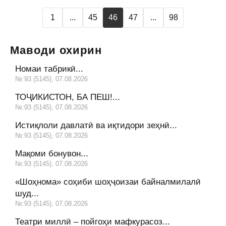
1
...
45
46
47
...
98
Маводи охирин
Номаи табрикӣ...
№:93 (5145), 07.08.2026
ТОҶИКИСТОН, БА ПЕШ!...
№:93 (5145), 07.08.2026
Истиқлоли давлатӣ ва иқтидори зеҳнӣ...
№:93 (5145), 07.08.2026
Мақоми бонувон...
№:93 (5145), 07.08.2026
«Шоҳнома» соҳиби шоҳҷоизаи байналмилалӣ
шуд...
№:93 (5145), 07.08.2026
Театри миллӣ – пойгоҳи мафкурасоз...