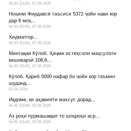
№:93 (5145), 07.08.2026
Ноҳияи Фирдавсӣ таъсиси 5372 ҷойи нави кор
дар 6 моҳ...
№:93 (5145), 07.08.2026
Хидматгор...
№:93 (5145), 07.08.2026
Минтақаи Кӯлоб. Ҳаҷми истеҳсоли маҳсулоти
кишоварзӣ 108,6...
№:93 (5145), 07.08.2026
Кӯлоб. Қариб 5000 нафар бо ҷойи кор таъмин
шуданд...
03.08.2026
Иқдоме, ки аҳамияти махсус дорад...
№:92 (5144), 03.08.2026
Аз роҳи пурмашаққат то шоҳроҳи аср...
№:92 (5144), 03.08.2026