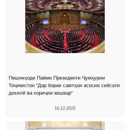
Пешниҳоди Паёми Президенти Ҷумҳурии
Тоҷикистон “Дар бораи самтҳои асосии сиёсати
дохилӣ ва хориҷии кишвар”
16.12.2025