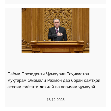
Паёми Президенти Ҷумҳурии Тоҷикистон
муҳтарам Эмомалӣ Раҳмон дар бораи самтҳои
асосии сиёсати дохилӣ ва хориҷии ҷумҳурӣ
16.12.2025