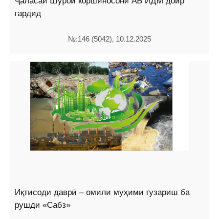
Ҷаласаи Шурои коршиносони АБ ИДМ доир
гардид
№:146 (5042), 10.12.2025
Иқтисоди даврӣ – омили муҳими гузариш ба
рушди «Сабз»