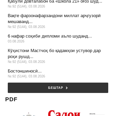
Қабули довталабон ба «Школа 21» оғоз шуд...
№:92 (5144), 03.08.2026
Вақте фарзонафарзандони миллат арҷгузорӣ
мешаванд...
№:92 (5144), 03.08.2026
6 нафар соҳиби дипломи аъло шуданд...
03.08.2026
Кӯҳистони Мастчоҳ бо қадамҳои устувор дар
роҳи рушд...
№:92 (5144), 03.08.2026
Бостоншиносӣ...
№:92 (5144), 03.08.2026
БЕШТАР
PDF