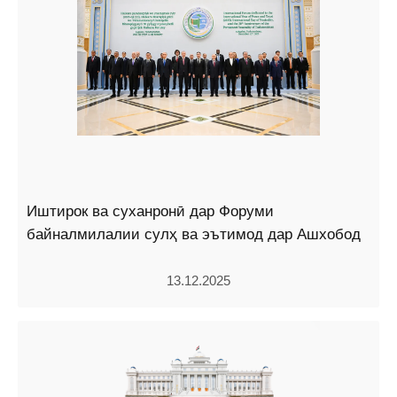
Иштирок ва суханронӣ дар Форуми
байналмилалии сулҳ ва эътимод дар Ашхобод
13.12.2025