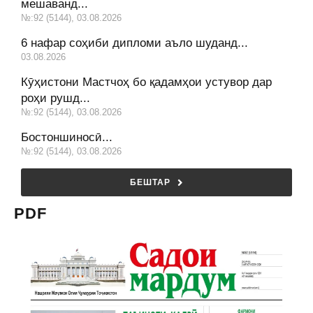
мешаванд...
№:92 (5144), 03.08.2026
6 нафар соҳиби дипломи аъло шуданд...
03.08.2026
Кӯҳистони Мастчоҳ бо қадамҳои устувор дар
роҳи рушд...
№:92 (5144), 03.08.2026
Бостоншиносӣ...
№:92 (5144), 03.08.2026
БЕШТАР
PDF