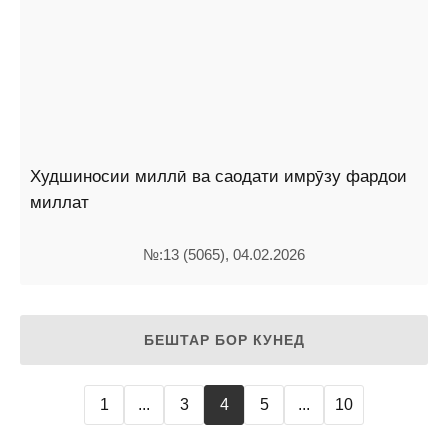
Худшиносии миллӣ ва саодати имрӯзу фардои
миллат
№:13 (5065), 04.02.2026
БЕШТАР БОР КУНЕД
1
...
3
4
5
...
10