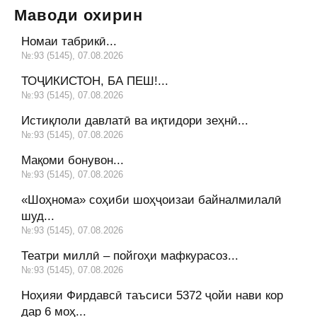
Маводи охирин
Номаи табрикӣ...
№:93 (5145), 07.08.2026
ТОҶИКИСТОН, БА ПЕШ!...
№:93 (5145), 07.08.2026
Истиқлоли давлатӣ ва иқтидори зеҳнӣ...
№:93 (5145), 07.08.2026
Мақоми бонувон...
№:93 (5145), 07.08.2026
«Шоҳнома» соҳиби шоҳҷоизаи байналмилалӣ
шуд...
№:93 (5145), 07.08.2026
Театри миллӣ – пойгоҳи мафкурасоз...
№:93 (5145), 07.08.2026
Ноҳияи Фирдавсӣ таъсиси 5372 ҷойи нави кор
дар 6 моҳ...