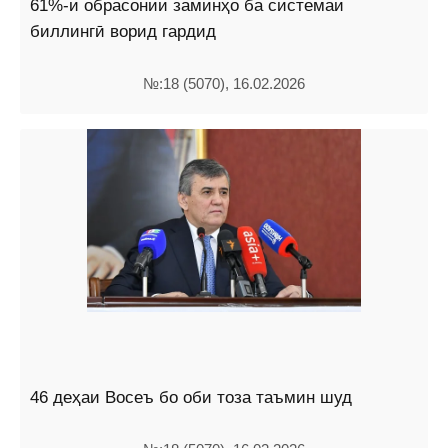
61%-и обрасонии заминҳо ба системаи
биллингӣ ворид гардид
№:18 (5070), 16.02.2026
46 деҳаи Восеъ бо оби тоза таъмин шуд