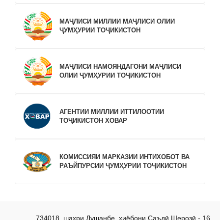
МАҶЛИСИ МИЛЛИИ МАҶЛИСИ ОЛИИ
ҶУМҲУРИИ ТОҶИКИСТОН
МАҶЛИСИ НАМОЯНДАГОНИ МАҶЛИСИ
ОЛИИ ҶУМҲУРИИ ТОҶИКИСТОН
АГЕНТИИ МИЛЛИИ ИТТИЛООТИИ
ТОҶИКИСТОН ХОВАР
КОМИССИЯИ МАРКАЗИИ ИНТИХОБОТ ВА
РАЪЙПУРСИИ ҶУМҲУРИИ ТОҶИКИСТОН
734018, шаҳри Душанбе, хиёбони Саъдӣ Шерозӣ - 16