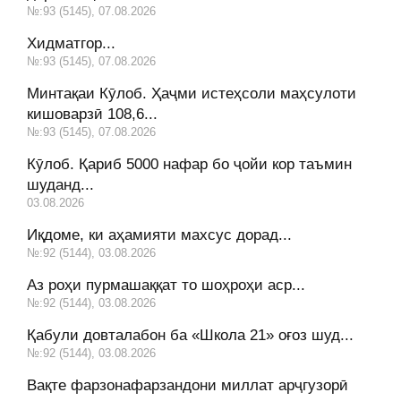
№:93 (5145), 07.08.2026
Хидматгор...
№:93 (5145), 07.08.2026
Минтақаи Кӯлоб. Ҳаҷми истеҳсоли маҳсулоти
кишоварзӣ 108,6...
№:93 (5145), 07.08.2026
Кӯлоб. Қариб 5000 нафар бо ҷойи кор таъмин
шуданд...
03.08.2026
Иқдоме, ки аҳамияти махсус дорад...
№:92 (5144), 03.08.2026
Аз роҳи пурмашаққат то шоҳроҳи аср...
№:92 (5144), 03.08.2026
Қабули довталабон ба «Школа 21» оғоз шуд...
№:92 (5144), 03.08.2026
Вақте фарзонафарзандони миллат арҷгузорӣ