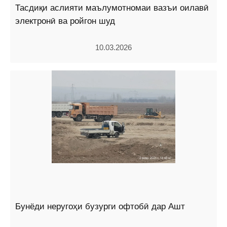
Тасдиқи аслияти маълумотномаи вазъи оилавӣ
электронӣ ва ройгон шуд
10.03.2026
Бунёди неругоҳи бузурги офтобӣ дар Ашт