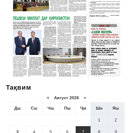
Тақвим
«
Август 2026 »
Дш
Сш
Чш
Пш
Ҷм
Шн
Яш
1
2
3
4
5
6
7
8
9