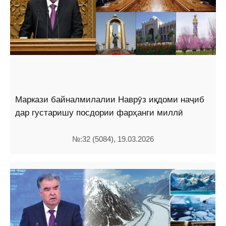
Маркази байналмилалии Наврӯз иқдоми наҷиб
дар густаришу посдории фарҳанги миллӣ
№:32 (5084), 19.03.2026