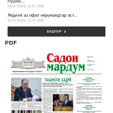
Рӯшон...
№:91 (5143), 31.07.2026
Якдилӣ аз офат нерумандтар аст...
№:91 (5143), 31.07.2026
БЕШТАР
PDF