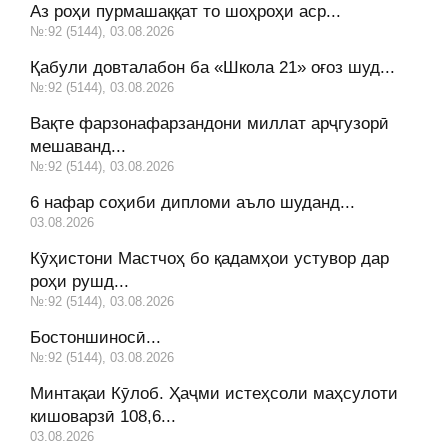
Аз роҳи пурмашаққат то шоҳроҳи аср...
№:92 (5144), 03.08.2026
Қабули довталабон ба «Школа 21» оғоз шуд...
№:92 (5144), 03.08.2026
Вақте фарзонафарзандони миллат арҷгузорӣ
мешаванд...
№:92 (5144), 03.08.2026
6 нафар соҳиби дипломи аъло шуданд...
03.08.2026
Кӯҳистони Мастчоҳ бо қадамҳои устувор дар
роҳи рушд...
№:92 (5144), 03.08.2026
Бостоншиносӣ...
№:92 (5144), 03.08.2026
Минтақаи Кӯлоб. Ҳаҷми истеҳсоли маҳсулоти
кишоварзӣ 108,6...
03.08.2026