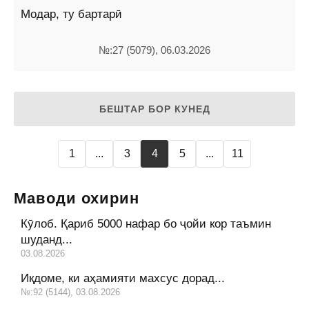
Модар, ту бартарӣ
№:27 (5079), 06.03.2026
БЕШТАР БОР КУНЕД
1
...
3
4
5
...
11
Маводи охирин
Кӯлоб. Қариб 5000 нафар бо ҷойи кор таъмин
шуданд...
03.08.2026
Иқдоме, ки аҳамияти махсус дорад...
№:92 (5144), 03.08.2026