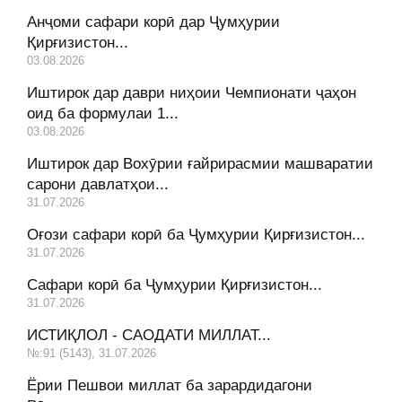
Анҷоми сафари корӣ дар Ҷумҳурии
Қирғизистон...
03.08.2026
Иштирок дар даври ниҳоии Чемпионати ҷаҳон
оид ба формулаи 1...
03.08.2026
Иштирок дар Вохӯрии ғайрирасмии машваратии
сарони давлатҳои...
31.07.2026
Оғози сафари корӣ ба Ҷумҳурии Қирғизистон...
31.07.2026
Сафари корӣ ба Ҷумҳурии Қирғизистон...
31.07.2026
ИСТИҚЛОЛ - САОДАТИ МИЛЛАТ...
№:91 (5143), 31.07.2026
Ёрии Пешвои миллат ба зарардидагони