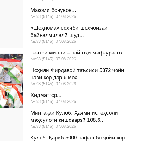
Мақоми бонувон...
№:93 (5145), 07.08.2026
«Шоҳнома» соҳиби шоҳҷоизаи
байналмилалӣ шуд...
№:93 (5145), 07.08.2026
Театри миллӣ – пойгоҳи мафкурасоз...
№:93 (5145), 07.08.2026
Ноҳияи Фирдавсӣ таъсиси 5372 ҷойи
нави кор дар 6 моҳ...
№:93 (5145), 07.08.2026
Хидматгор...
№:93 (5145), 07.08.2026
Минтақаи Кӯлоб. Ҳаҷми истеҳсоли
маҳсулоти кишоварзӣ 108,6...
№:93 (5145), 07.08.2026
Кӯлоб. Қариб 5000 нафар бо ҷойи кор