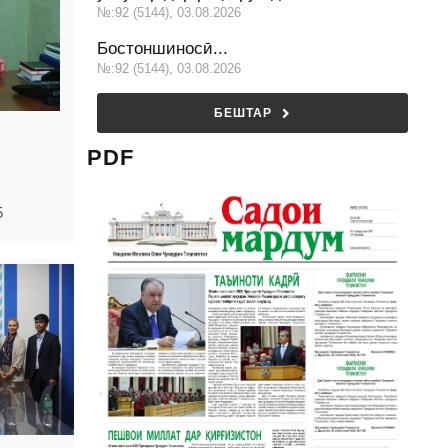
№:92 (5144), 03.08.2026
Бостоншиносӣ...
№:92 (5144), 03.08.2026
БЕШТАР
PDF
5