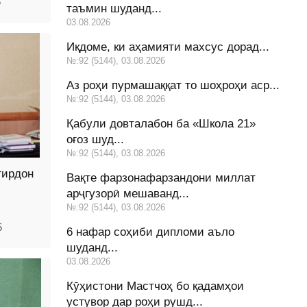
5
таъмин шуданд...
03.08.2026
Иқдоме, ки аҳамияти махсус дорад...
№:92 (5144), 03.08.2026
Аз роҳи пурмашаққат то шоҳроҳи аср...
№:92 (5144), 03.08.2026
Қабули довталабон ба «Школа 21»
оғоз шуд...
№:92 (5144), 03.08.2026
гирдон
Вақте фарзонафарзандони миллат
арҷгузорӣ мешаванд...
№:92 (5144), 03.08.2026
5
6 нафар соҳиби дипломи аъло
шуданд...
03.08.2026
Кӯҳистони Мастчоҳ бо қадамҳои
устувор дар роҳи рушд...