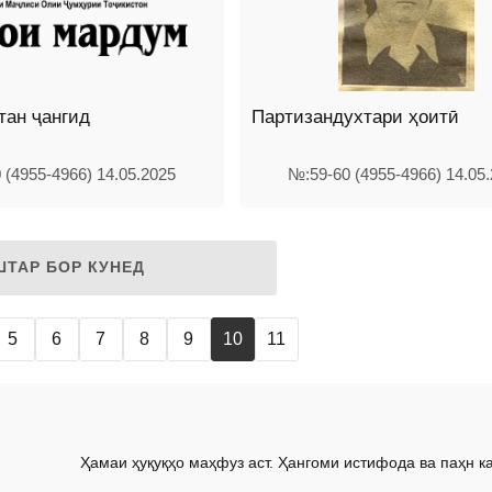
тан ҷангид
Партизандухтари ҳоитӣ
 (4955-4966) 14.05.2025
№:59-60 (4955-4966) 14.05
ШТАР БОР КУНЕД
5
6
7
8
9
10
11
Ҳамаи ҳуқуқҳо маҳфуз аст. Ҳангоми истифода ва паҳн к