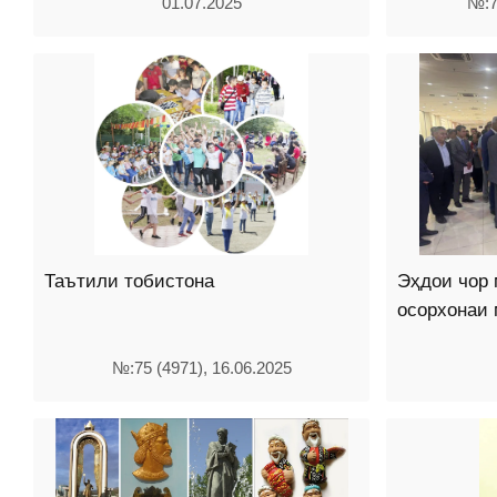
01.07.2025
№:7
Таътили тобистона
Эҳдои чор
осорхонаи
№:75 (4971), 16.06.2025