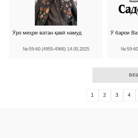
Ӯро меҳри ватан қавӣ намуд
Ӯ барои Ва
№:59-60 (4955-4966) 14.05.2025
№:59-60
БЕ
1
2
3
4