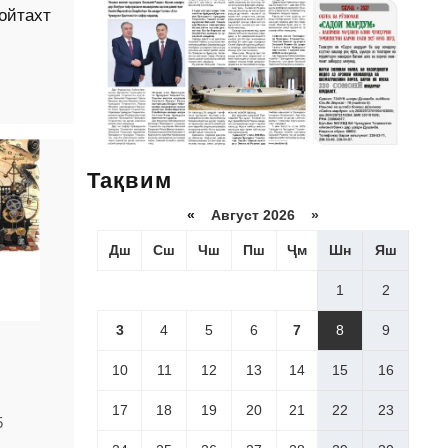
ойтахт
Тақвим
«
Август 2026 »
Дш
Сш
Чш
Пш
Ҷм
Шн
Яш
1
2
3
4
5
6
7
8
9
10
11
12
13
14
15
16
17
18
19
20
21
22
23
5