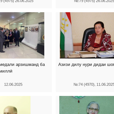
9 (4975) 26.06.2025
№:79 (4975) 26.06.202
 медали арзишманд ба
Азизи дилу нури дидаи шо
 миллӣ
12.06.2025
№:74 (4970), 11.06.202