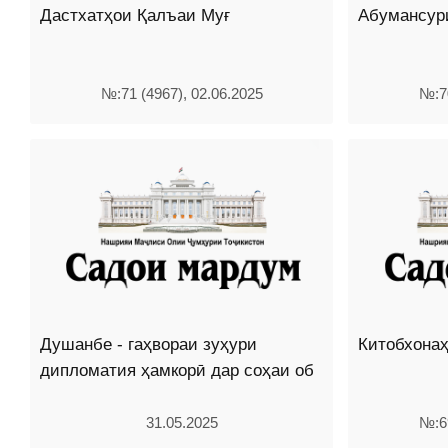
Дастхатҳои Қалъаи Муғ
Абумансур
№:71 (4967), 02.06.2025
№:70
Душанбе - гаҳвораи зуҳури
Китобхона
дипломатия ҳамкорӣ дар соҳаи об
31.05.2025
№:69