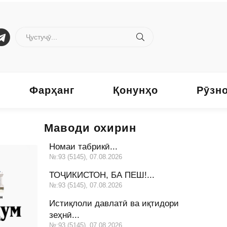
Фарҳанг
Қонунҳо
Рӯзн
Маводи охирин
Номаи табрикӣ...
№:93 (5145), 07.08.2026
ТОҶИКИСТОН, БА ПЕШ!...
№:93 (5145), 07.08.2026
Истиқлоли давлатӣ ва иқтидори
зеҳнӣ...
№:93 (5145), 07.08.2026