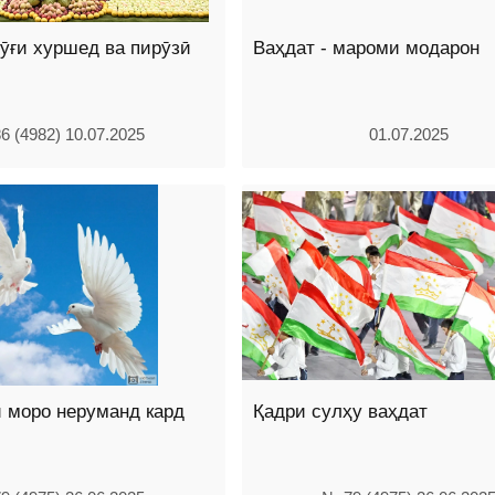
ӯғи хуршед ва пирӯзӣ
Ваҳдат - мароми модарон
6 (4982) 10.07.2025
01.07.2025
и моро неруманд кард
Қадри сулҳу ваҳдат